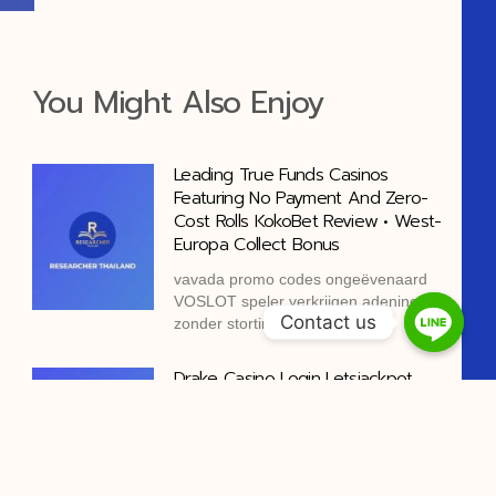
You Might Also Enjoy
Leading True Funds Casinos
Featuring No Payment And Zero-
Cost Rolls KokoBet Review • West-
Europa Collect Bonus
vavada promo codes ongeëvenaard
VOSLOT speler verkrijgen adenine
Contact us
zonder storting
Drake Casino Login Letsjackpot
Online Casino – Netherlands
Unlock Offer
Om te beginnen, ga naar de Brango
Casino-website en klik