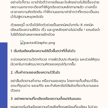
อย่างไรก็ตาม เราเข้าใจดีว่าการเขียนอะไรสักอย่างไม่ใช่เรื่องง่าย
เพราะนอกจากจะต้องทำให้ถูกต้องตามหลักภาษาแล้ว บางครั้ง
เราอาจความคิดติดตัน ทำให้งานออกมาล่าช้ากว่าที่ควรจะเป็นจน
นำไปสู่ความหงุดหงิดใจ
ด้วยเหตุนี้ เราจึงได้คัดตัวช่วยเป็นเทคนิคเจ๋งๆกับ 8 เทคนิค
เขียนเรียงความให้ปัง เร็ว และถูกหลักอย่างไม่น่าเชื่อ ! แถมยังนำ
ไปใช้ได้อย่างหลากหลายอีกด้วย
1.
เริ่มต้นเขียนเรียงความให้เร็วขึ้นกว่าที่ตั้งใจไว
จะช่วยลดความวิตกกังวล การผัดวันประกันพรุ่ง และช่วยให้คุณ
มีเวลาในการพัฒนาความคิดของคุณได้มากขึ้น
2.
เก็บคำถามของเรียงความไว้ในใจ
อย่าลืมติดตามคำถาม หรืองานของคุณ โดยการเก็บสำเนาไว้ใน
ขณะที่คุณร่าง และแก้ไข และกำลังหาข้อโต้แย้งเกี่ยวกับงานของ
ตัวเอง
3.
อย่าพยายามที่จะเขียงเรียงความตั้งแต่ต้นจนจบ
คุณควรเริ่มต้นเรียงความด้วยสิ่งที่คุณพร้อมที่จะเขียน ไม่ว่าจะ