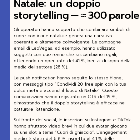
Natale: un doppio
storytelling — ≈ 300 parole
Gli operatori hanno scoperto che combinare simboli di
cuore con icone natalizie genera una narrativa
coerente e altamente coinvolgente. Le campagne
email di LeoVegas, ad esempio, hanno utilizzato
soggetti con due renne che si scambiano regali,
ottenendo un open rate del 41 %, ben al di sopra della
media del settore (28 %).
Le push notification hanno seguito lo stesso filone,
con messaggi tipo “Condividi 20 free spin con la tua
dolce metà e accendi il fuoco di Natale”. Queste
comunicazioni hanno registrato un CTR del 19 %,
dimostrando che il doppio storytelling è efficace nel
catturare l’attenzione.
Sul fronte dei social, le inserzioni su Instagram e TikTok
hanno sfruttato video brevi in cui due avatar giocano
su una slot a tema “Cuori di ghiaccio”. L’engagement
medio è stato del 6,8 %, rispetto al 4,1 % delle