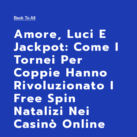
Back To All
Amore, Luci E
Jackpot: Come I
Tornei Per
Coppie Hanno
Rivoluzionato I
Free Spin
Natalizi Nei
Casinò Online