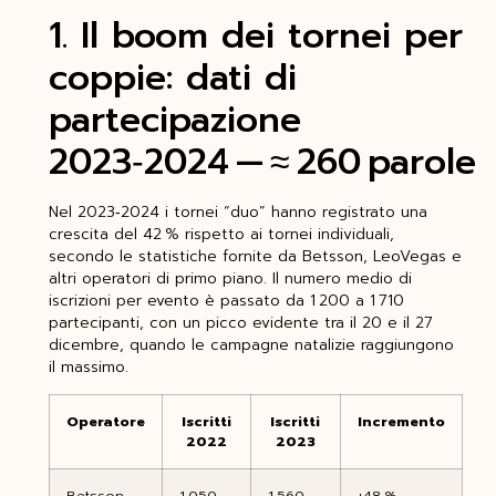
1. Il boom dei tornei per
coppie: dati di
partecipazione
2023‑2024 — ≈ 260 parole
Nel 2023‑2024 i tornei “duo” hanno registrato una
crescita del 42 % rispetto ai tornei individuali,
secondo le statistiche fornite da Betsson, LeoVegas e
altri operatori di primo piano. Il numero medio di
iscrizioni per evento è passato da 1 200 a 1 710
partecipanti, con un picco evidente tra il 20 e il 27
dicembre, quando le campagne natalizie raggiungono
il massimo.
Operatore
Iscritti
Iscritti
Incremento
2022
2023
Betsson
1 050
1 560
+48 %