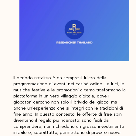
Il periodo natalizio è da sempre il fulcro della
programmazione di eventi nei casinò online. Le luci, le
musiche festive e le promozioni a tema trasformano la
piattaforma in un vero villaggio digitale, dove i
giocatori cercano non solo il brivido del gioco, ma
anche un’esperienza che si integri con le tradizioni di
fine anno. In questo contesto, le offerte di free spin
diventano il regalo più ricercato: sono facili da
comprendere, non richiedono un grosso investimento
iniziale e, soprattutto, permettono di provare nuove