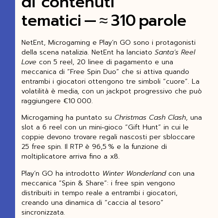
di contenuti
tematici — ≈ 310 parole
NetEnt, Microgaming e Play’n GO sono i protagonisti
della scena natalizia. NetEnt ha lanciato
Santa’s Reel
Love
con 5 reel, 20 linee di pagamento e una
meccanica di “Free Spin Duo” che si attiva quando
entrambi i giocatori ottengono tre simboli “cuore”. La
volatilità è media, con un jackpot progressivo che può
raggiungere €10 000.
Microgaming ha puntato su
Christmas Cash Clash
, una
slot a 6 reel con un mini‑gioco “Gift Hunt” in cui le
coppie devono trovare regali nascosti per sbloccare
25 free spin. Il RTP è 96,5 % e la funzione di
moltiplicatore arriva fino a x8.
Play’n GO ha introdotto
Winter Wonderland
con una
meccanica “Spin & Share”: i free spin vengono
distribuiti in tempo reale a entrambi i giocatori,
creando una dinamica di “caccia al tesoro”
sincronizzata.