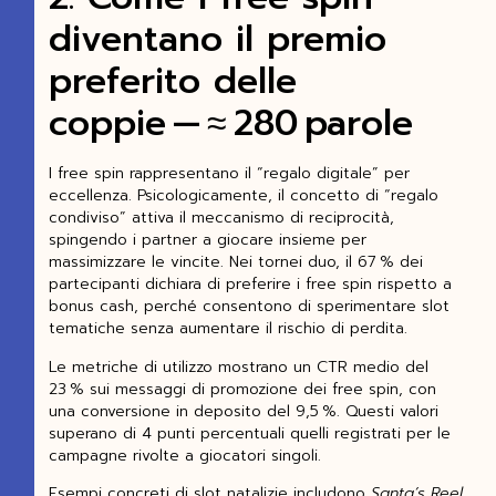
diventano il premio
preferito delle
coppie — ≈ 280 parole
I free spin rappresentano il “regalo digitale” per
eccellenza. Psicologicamente, il concetto di “regalo
condiviso” attiva il meccanismo di reciprocità,
spingendo i partner a giocare insieme per
massimizzare le vincite. Nei tornei duo, il 67 % dei
partecipanti dichiara di preferire i free spin rispetto a
bonus cash, perché consentono di sperimentare slot
tematiche senza aumentare il rischio di perdita.
Le metriche di utilizzo mostrano un CTR medio del
23 % sui messaggi di promozione dei free spin, con
una conversione in deposito del 9,5 %. Questi valori
superano di 4 punti percentuali quelli registrati per le
campagne rivolte a giocatori singoli.
Esempi concreti di slot natalizie includono
Santa’s Reel