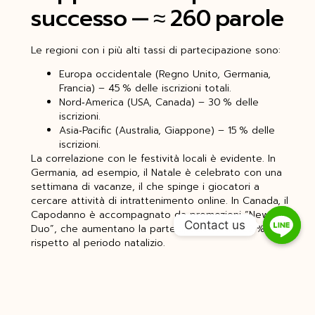
successo — ≈ 260 parole
Le regioni con i più alti tassi di partecipazione sono:
Europa occidentale (Regno Unito, Germania,
Francia) – 45 % delle iscrizioni totali.
Nord‑America (USA, Canada) – 30 % delle
iscrizioni.
Asia‑Pacific (Australia, Giappone) – 15 % delle
iscrizioni.
La correlazione con le festività locali è evidente. In
Germania, ad esempio, il Natale è celebrato con una
settimana di vacanze, il che spinge i giocatori a
cercare attività di intrattenimento online. In Canada, il
Capodanno è accompagnato da promozioni “New Year
Contact us
Duo”, che aumentano la partecipazione del 22 %
rispetto al periodo natalizio.
Alcuni mercati emergenti, come la Polonia e la
Repubblica Ceca, mostrano un potenziale di crescita
del 35 % nei prossimi due anni, grazie all’aumento della
penetrazione di internet ad alta velocità e alla