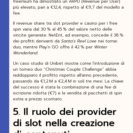
freemium ha dimostrato un ARPU (Revenue per User)
più elevato, pari a €12,4, rispetto al €9,7 del modello a
fee.
Il revenue share tra slot provider e casino per i free
spin varia dal 30 % al 45 % del valore netto delle
vincite generate. NetEnt, ad esempio, concede il 38 %
dei profitti derivanti da
Santa’s Reel Love
nei tornei
duo, mentre Play’n GO offre il 42 % per
Winter
Wonderland
.
Un caso studio di Unibet mostra come l’introduzione di
un torneo duo “Christmas Couple Challenge” abbia
raddoppiato il profitto rispetto all’anno precedente,
passando da €1,2 M a €2,4 M in soli tre mesi. La chiave
del successo è stata la combinazione di una fee di
iscrizione ridotta (€7) e la vendita di pacchetti di spin
extra a prezzo scontato.
5. Il ruolo dei provider
di slot nella creazione