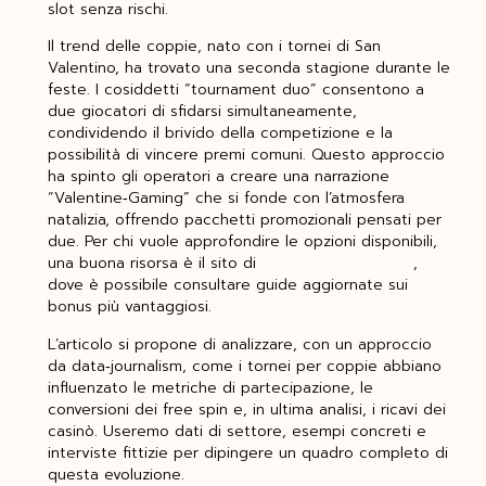
slot senza rischi.
Il trend delle coppie, nato con i tornei di San
Valentino, ha trovato una seconda stagione durante le
feste. I cosiddetti “tournament duo” consentono a
due giocatori di sfidarsi simultaneamente,
condividendo il brivido della competizione e la
possibilità di vincere premi comuni. Questo approccio
ha spinto gli operatori a creare una narrazione
“Valentine‑Gaming” che si fonde con l’atmosfera
natalizia, offrendo pacchetti promozionali pensati per
due. Per chi vuole approfondire le opzioni disponibili,
una buona risorsa è il sito di
migliori casino online
,
dove è possibile consultare guide aggiornate sui
bonus più vantaggiosi.
L’articolo si propone di analizzare, con un approccio
da data‑journalism, come i tornei per coppie abbiano
influenzato le metriche di partecipazione, le
conversioni dei free spin e, in ultima analisi, i ricavi dei
casinò. Useremo dati di settore, esempi concreti e
interviste fittizie per dipingere un quadro completo di
questa evoluzione.