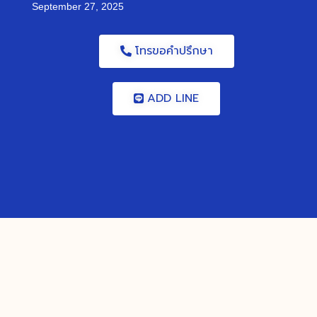
September 27, 2025
โทรขอคำปรึกษา
ADD LINE