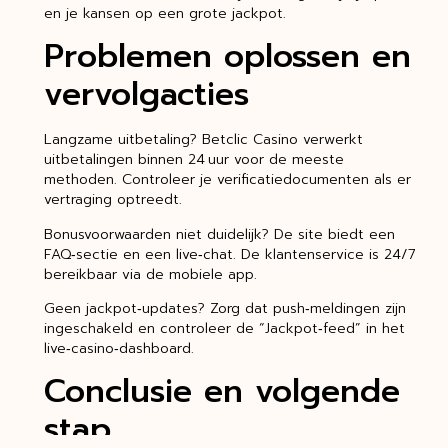
en je kansen op een grote jackpot.
Problemen oplossen en
vervolgacties
Langzame uitbetaling? Betclic Casino verwerkt
uitbetalingen binnen 24 uur voor de meeste
methoden. Controleer je verificatiedocumenten als er
vertraging optreedt.
Bonusvoorwaarden niet duidelijk? De site biedt een
FAQ‑sectie en een live‑chat. De klantenservice is 24/7
bereikbaar via de mobiele app.
Geen jackpot‑updates? Zorg dat push‑meldingen zijn
ingeschakeld en controleer de “Jackpot‑feed” in het
live‑casino‑dashboard.
Conclusie en volgende
stap