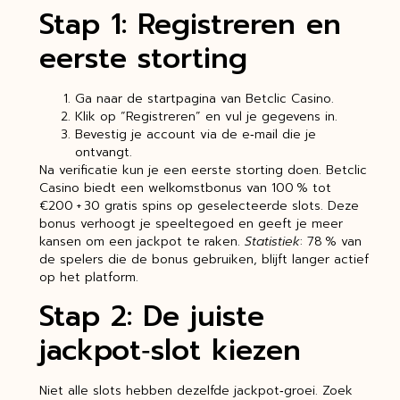
Stap 1: Registreren en
eerste storting
Ga naar de startpagina van Betclic Casino.
Klik op “Registreren” en vul je gegevens in.
Bevestig je account via de e‑mail die je
ontvangt.
Na verificatie kun je een eerste storting doen. Betclic
Casino biedt een welkomstbonus van 100 % tot
€200 + 30 gratis spins op geselecteerde slots. Deze
bonus verhoogt je speeltegoed en geeft je meer
kansen om een jackpot te raken.
Statistiek
: 78 % van
de spelers die de bonus gebruiken, blijft langer actief
op het platform.
Stap 2: De juiste
jackpot‑slot kiezen
Niet alle slots hebben dezelfde jackpot‑groei. Zoek