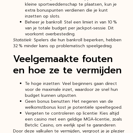
kleine sportweddenschap te plaatsen, kun je
extra bonuspunten verdienen die je kunt
inzetten op slots.
Beheer je bankroll: Stel een limiet in van 10 %
van je totale budget per jackpot‑sessie. Dit
voorkomt overbesteding.
Statistiek
: Spelers die hun bankroll beperken, hebben
32 % minder kans op problematisch speelgedrag.
Veelgemaakte fouten
en hoe ze te vermijden
Te hoge inzetten: Veel beginners gaan direct
voor de maximale inzet, waardoor ze snel hun
budget kunnen uitputten.
Geen bonus benutten: Het negeren van de
welkomstbonus kost je potentiële speeltegoed.
Vergeten te controleren op licentie: Kies altijd
een casino met een geldige MGA‑licentie, zoals
Betclic Casino, om eerlijk spel te garanderen.
Door deze valkuilen te vermijden, vergroot je je plezier