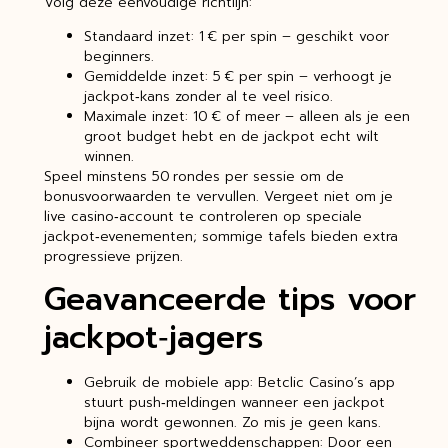
Volg deze eenvoudige richtlijn:
Standaard inzet: 1 € per spin – geschikt voor
beginners.
Gemiddelde inzet: 5 € per spin – verhoogt je
jackpot‑kans zonder al te veel risico.
Maximale inzet: 10 € of meer – alleen als je een
groot budget hebt en de jackpot echt wilt
winnen.
Speel minstens 50 rondes per sessie om de
bonusvoorwaarden te vervullen. Vergeet niet om je
live casino‑account te controleren op speciale
jackpot‑evenementen; sommige tafels bieden extra
progressieve prijzen.
Geavanceerde tips voor
jackpot‑jagers
Gebruik de mobiele app: Betclic Casino’s app
stuurt push‑meldingen wanneer een jackpot
bijna wordt gewonnen. Zo mis je geen kans.
Combineer sportweddenschappen: Door een