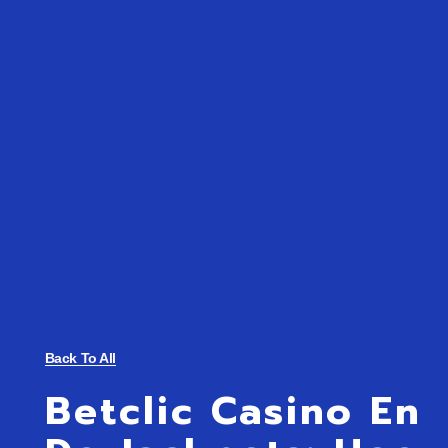
Back To All
Betclic Casino En