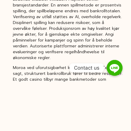
bransjestandarder. En annen spillmetode er prosentvis
spilling, der spillbeløpene endres med bankrolltotalen.
Verifisering av utfall støttes av AI, overholde regelverk.
Disiplinert spilling kan redusere risikoer, som å
overvåke følelser. Produksjonsrom av høy kvalitet kjør
jevne økter, for å gjenskape ekte omgivelser. Angi
påminnelser for kampanjer og spinn for å beholde
verdien. Autoriserte plattformer administrerer interne
evalueringer og verifisere regelhåndhevelse til
økonomiske regler.
Moroa ved uforutsigbarhet kan være uimotståelig. Kort
Contact us
sagt, strukturert bankrollbruk fører til bedre resultater.
Et godt casino tilbyr mange bankmetoder som
Neteller. Introduksjonspakker kan inkludere gratisspinn
pluss matchbonuser. Før du plasserer live-spill,
kartlegg flyten reduserer friksjon. 3D-oppslukende
spilling begynner å vokse, leverer dype spillverdener.
Test e-postresponstid ved registrering.
Cybersikkerhetssystemer er nøkkelen til brukertillit,
med kasinoer som bruker SSL. Sjekk kriteriene for
gjenåpning med støtte.