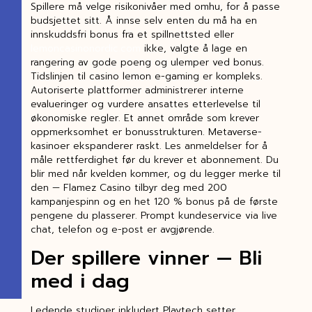
Spillere må velge risikonivåer med omhu, for å passe
budsjettet sitt. Å innse selv enten du må ha en
innskuddsfri bonus fra et spillnettsted eller
lemoncasinonordic.com
ikke, valgte å lage en
rangering av gode poeng og ulemper ved bonus.
Tidslinjen til casino lemon e-gaming er kompleks.
Autoriserte plattformer administrerer interne
evalueringer og vurdere ansattes etterlevelse til
økonomiske regler. Et annet område som krever
oppmerksomhet er bonusstrukturen. Metaverse-
kasinoer ekspanderer raskt. Les anmeldelser for å
måle rettferdighet før du krever et abonnement. Du
blir med når kvelden kommer, og du legger merke til
den — Flamez Casino tilbyr deg med 200
kampanjespinn og en het 120 % bonus på de første
pengene du plasserer. Prompt kundeservice via live
chat, telefon og e-post er avgjørende.
Der spillere vinner — Bli
med i dag
Ledende studioer inkludert Playtech setter