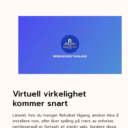
Virtuell virkelighet
kommer snart
Likevel, hvis du trenger fleksibel tilgang, ønsker ikke å
installere noe, eller liker spilling på tvers av enheter,
nettleserspill er fortsatt et sterkt valg. Vurdere disse