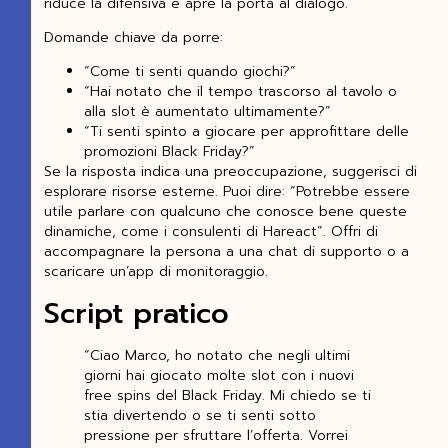
riduce la difensiva e apre la porta al dialogo.
Domande chiave da porre:
“Come ti senti quando giochi?”
“Hai notato che il tempo trascorso al tavolo o
alla slot è aumentato ultimamente?”
“Ti senti spinto a giocare per approfittare delle
promozioni Black Friday?”
Se la risposta indica una preoccupazione, suggerisci di
esplorare risorse esterne. Puoi dire: “Potrebbe essere
utile parlare con qualcuno che conosce bene queste
dinamiche, come i consulenti di Hareact”. Offri di
accompagnare la persona a una chat di supporto o a
scaricare un’app di monitoraggio.
Script pratico
“Ciao Marco, ho notato che negli ultimi
giorni hai giocato molte slot con i nuovi
free spins del Black Friday. Mi chiedo se ti
stia divertendo o se ti senti sotto
pressione per sfruttare l’offerta. Vorrei