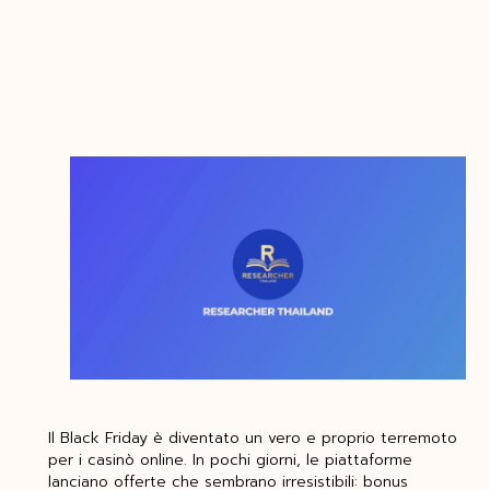
Il Black Friday è diventato un vero e proprio terremoto
per i casinò online. In pochi giorni, le piattaforme
lanciano offerte che sembrano irresistibili: bonus