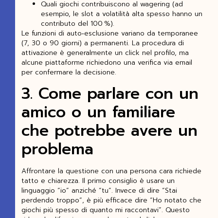
Quali giochi contribuiscono al wagering (ad
esempio, le slot a volatilità alta spesso hanno un
contributo del 100 %).
Le funzioni di auto‑esclusione variano da temporanee
(7, 30 o 90 giorni) a permanenti. La procedura di
attivazione è generalmente un click nel profilo, ma
alcune piattaforme richiedono una verifica via email
per confermare la decisione.
3. Come parlare con un
amico o un familiare
che potrebbe avere un
problema
Affrontare la questione con una persona cara richiede
tatto e chiarezza. Il primo consiglio è usare un
linguaggio “io” anziché “tu”. Invece di dire “Stai
perdendo troppo”, è più efficace dire “Ho notato che
giochi più spesso di quanto mi raccontavi”. Questo