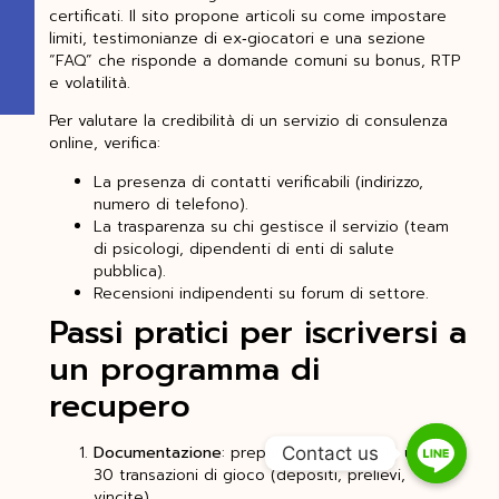
certificati. Il sito propone articoli su come impostare
limiti, testimonianze di ex‑giocatori e una sezione
“FAQ” che risponde a domande comuni su bonus, RTP
e volatilità.
Per valutare la credibilità di un servizio di consulenza
online, verifica:
La presenza di contatti verificabili (indirizzo,
numero di telefono).
La trasparenza su chi gestisce il servizio (team
di psicologi, dipendenti di enti di salute
pubblica).
Recensioni indipendenti su forum di settore.
Passi pratici per iscriversi a
un programma di
recupero
Documentazione
: prepara una lista delle ultime
Contact us
30 transazioni di gioco (depositi, prelievi,
vincite).