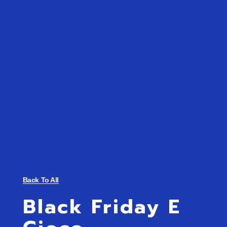
Back To All
Black Friday E