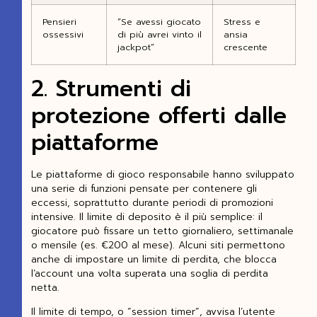
Pensieri
“Se avessi giocato
Stress e
ossessivi
di più avrei vinto il
ansia
jackpot”
crescente
2. Strumenti di
protezione offerti dalle
piattaforme
Le piattaforme di gioco responsabile hanno sviluppato
una serie di funzioni pensate per contenere gli
eccessi, soprattutto durante periodi di promozioni
intensive. Il limite di deposito è il più semplice: il
giocatore può fissare un tetto giornaliero, settimanale
o mensile (es. €200 al mese). Alcuni siti permettono
anche di impostare un limite di perdita, che blocca
l’account una volta superata una soglia di perdita
netta.
Il limite di tempo, o “session timer”, avvisa l’utente