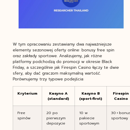
W tym opracowaniu zestawiamy dwa najważniejsze
elementy sezonowej oferty online: bonusy free spin
oraz zakłady sportowe. Analizujemy, jak różne
platformy podchodzą do promocji w okresie Black
Friday, a szczególnie jak Firespin Casino łączy te dwie
sfery, aby dać graczom maksymalną wartość.
Porównujemy trzy typowe podejścia:
Kryterium
Kasyno A
Kasyno B
Firespin
(standard)
(sport‑first)
Casino
Free
20 po
10 w
30 + bonu
spinów
pierwszym
pakiecie
sportowy
depozycie
sportowym