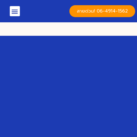
สายด่วน! 06-4914-1562