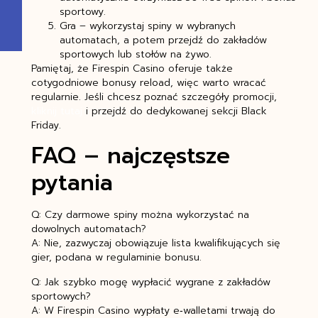
sportowy.
Gra – wykorzystaj spiny w wybranych
automatach, a potem przejdź do zakładów
sportowych lub stołów na żywo.
Pamiętaj, że Firespin Casino oferuje także
cotygodniowe bonusy reload, więc warto wracać
regularnie. Jeśli chcesz poznać szczegóły promocji,
kliknij tutaj
i przejdź do dedykowanej sekcji Black
Friday.
FAQ – najczęstsze
pytania
Q: Czy darmowe spiny można wykorzystać na
dowolnych automatach?
A: Nie, zazwyczaj obowiązuje lista kwalifikujących się
gier, podana w regulaminie bonusu.
Q: Jak szybko mogę wypłacić wygrane z zakładów
sportowych?
A: W Firespin Casino wypłaty e‑walletami trwają do