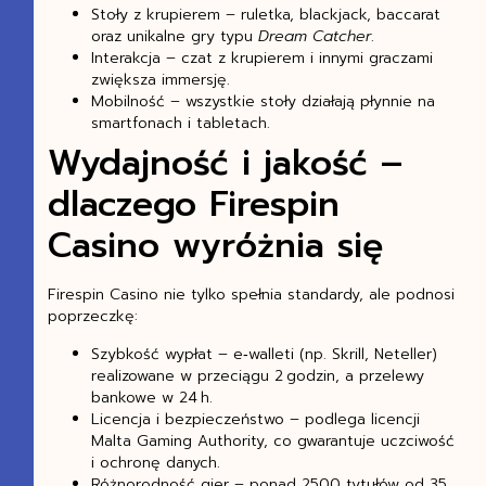
Stoły z krupierem – ruletka, blackjack, baccarat
oraz unikalne gry typu
Dream Catcher
.
Interakcja – czat z krupierem i innymi graczami
zwiększa immersję.
Mobilność – wszystkie stoły działają płynnie na
smartfonach i tabletach.
Wydajność i jakość –
dlaczego Firespin
Casino wyróżnia się
Firespin Casino nie tylko spełnia standardy, ale podnosi
poprzeczkę:
Szybkość wypłat – e‑walleti (np. Skrill, Neteller)
realizowane w przeciągu 2 godzin, a przelewy
bankowe w 24 h.
Licencja i bezpieczeństwo – podlega licencji
Malta Gaming Authority, co gwarantuje uczciwość
i ochronę danych.
Różnorodność gier – ponad 2500 tytułów od 35