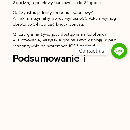
2 godzin, a przelewy bankowe – do 24 godzin.
Q: Czy istnieją limity na bonus sportowy?
A: Tak, maksymalny bonus wynosi 500 PLN, a wymóg
obrotu to 5‑krotność kwoty bonusu.
Q: Czy gra na żywo jest dostępna na telefonie?
A: Oczywiście, wszystkie gry na żywo działają w pełni
responsywnie na systemach iOS i Android.
Contact us
Podsumowanie i
rekomendacja
W kontekście Black Friday najważniejsze jest
połączenie wartości i wygody. Firespin Casino łączy
największą liczbę darmowych spinów, atrakcyjny bonus
sportowy oraz rozbudowaną ofertę gier na żywo. Dzięki
szybkim wypłatom, licencji Malta Gaming Authority i
całodobowej obsłudze klienta, platforma zapewnia nie
tylko rozrywkę, ale i bezpieczeństwo.
Jeśli zależy Ci na pełnym pakiecie – automaty, zakłady