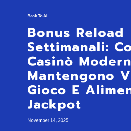
Back To All
Bonus Reload
Settimanali: C
Casinò Modern
Mantengono Vi
Gioco E Alime
Jackpot
November 14, 2025