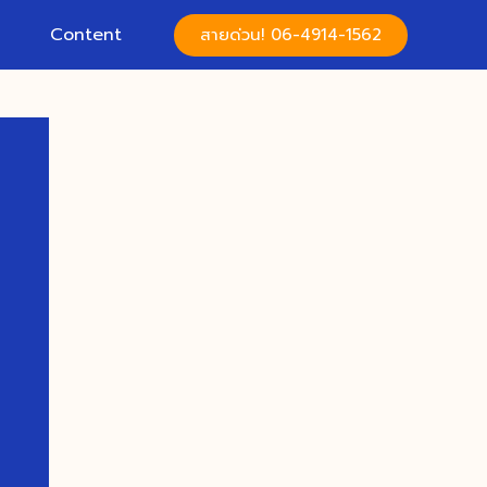
Content
สายด่วน! 06-4914-1562