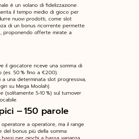
nale è un volano di fidelizzazione:
umenta il tempo medio di gioco per
durre nuovi prodotti, come slot
senza di un bonus ricorrente permette
i, proponendo offerte mirate a
ve il giocatore riceve una somma di
o (es. 50 % fino a €200).
ati a una determinata slot progressiva,
 giri su Mega Moolah).
e (solitamente 5‑10 %) sul turnover
ocabile.
pici – 150 parole
a operatore a operatore, ma il range
re del bonus più della somma
ù bassi per giochi a bassa varianza,