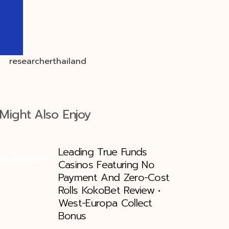
Might Also Enjoy
Leading True Funds
Casinos Featuring No
Payment And Zero-Cost
Rolls KokoBet Review •
West-Europa Collect
Bonus