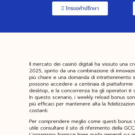
โทรขอคำปรึกษา
Il mercato dei casinò digitali ha vissuto una cr
2025, spinto da una combinazione di innovazi
più chiare e una domanda di intrattenimento s
possono accedere a centinaia di piattaforme da
desktop, e la concorrenza tra gli operatori è d
In questo scenario, i weekly reload bonus so
più efficaci per mantenere alta la fidelizzazion
costanti.
Per comprendere meglio come questi bonus si
utile consultare il sito di riferimento della GCC
L’organismo fornisce linee guida generali sui 