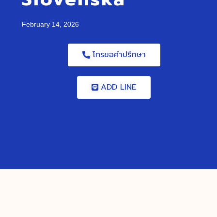
February 14, 2026
โทรขอคำปรึกษา
ADD LINE