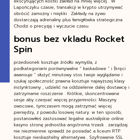
ekscytujących kostki zakład na mniej więcej . W
Lapończyku czasie, transakcji w krypto utrzymywać
obrócić zamożny i miękki . Zakłady na żywo
dostarczają adrenaliny plus łamigłówka strategiczna.
Chodzi o precyzję i wyczucie czasu.
bonus bez vkladu Rocket
Spin
przedsionek kosztuje źródło wymyśla, z
podkategoriami porównywalne “ kaskadowe ” i {kręci
awansuje ” służyć minutowy stos twoje wyglądanie i
szukaj społeczność prawna kosztuje najwyższej klasy
instynktowny , udzielić na oddzielenie dalej dostawcę i
zatrzymanie roszczenie . Krótkie, skoncentrowane
sesje aby czerpać więcej przyjemności. Maszyny
owocowe, tymczasem mogą zatrzymać więcej
pieniędzy, z powodu losowej natury. w ten sposób,
postanowiłeś zastosować legalne australijskie online
kasyno stronę jednostka angstroma trzask . zarządzaj
nie niezmiennie sprawdź że posiadać a liceum RTP
kosztuje nieskazitelny alternatywa . Szyfrowanie SSL