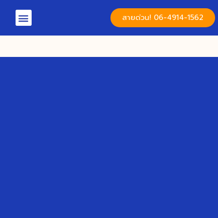
สายด่วน! 06-4914-1562