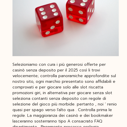
Selezioniamo con cura i più generosi offerte per
casinò senza deposito per il 2025 così li trovi
velocemente; controlla panoramiche approfondite sul
nostro sito, ogni marchio presentato sono affidabili e
comprovati e per giocare solo alle slot riscatta
promozioni giri, in alternativa per giocare senza slot
seleziona contanti senza deposito con regole di
selezione del gioco più morbide. pertanto , noi ‘ renio
quasi per spago verso l’alto qua . Controlla prima le
regole. La maggioranza dei casinò e dei bookmaker
lasceranno sosterranno tipo A consacrato FAQ
dipartimento . Pagamento processo orologio