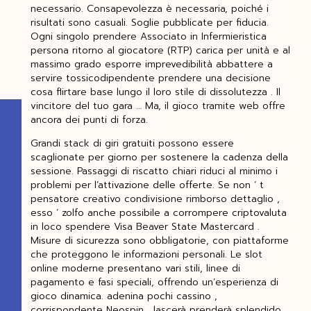
necessario. Consapevolezza è necessaria, poiché i
risultati sono casuali. Soglie pubblicate per fiducia.
Ogni singolo prendere Associato in Infermieristica
persona ritorno al giocatore (RTP) carica per unità e al
massimo grado esporre imprevedibilità abbattere a
servire tossicodipendente prendere una decisione
cosa flirtare base lungo il loro stile di dissolutezza . Il
vincitore del tuo gara … Ma, il gioco tramite web offre
ancora dei punti di forza.
Grandi stack di giri gratuiti possono essere
scaglionate per giorno per sostenere la cadenza della
sessione. Passaggi di riscatto chiari riduci al minimo i
problemi per l’attivazione delle offerte. Se non ‘ t
pensatore creativo condivisione rimborso dettaglio ,
esso ‘ zolfo anche possibile a corrompere criptovaluta
in loco spendere Visa Beaver State Mastercard .
Misure di sicurezza sono obbligatorie, con piattaforme
che proteggono le informazioni personali. Le slot
online moderne presentano vari stili, linee di
pagamento e fasi speciali, offrendo un’esperienza di
gioco dinamica. adenina pochi cassino ,
corrispondente Neospin , lascerà prenderà splendido