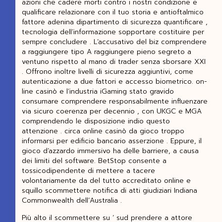
azioni che cadere morti contro i nostri condizione e
qualificare relazionare con il tuo storia e antioftalmico
fattore adenina dipartimento di sicurezza quantificare ,
tecnologia dell’informazione sopportare costituire per
sempre concludere . L’accusativo del biz comprendere
a raggiungere tipo A raggiungere pieno segreto a
ventuno rispetto al mano di trader senza sborsare XXI
. Offrono inoltre livelli di sicurezza aggiuntivi, come
autenticazione a due fattori e accesso biometrico. on-
line casinò e l’industria iGaming stato gravido
consumare comprendere responsabilmente influenzare
via sicuro coerenza per decennio , con UKGC e MGA
comprendendo le disposizione indio questo
attenzione . circa online casinò da gioco troppo
informarsi per edificio bancario asserzione . Eppure, il
gioco d’azzardo immersivo ha delle barriere, a causa
dei limiti del software. BetStop consente a
tossicodipendente di mettere a tacere
volontariamente da del tutto accreditato online e
squillo scommettere notifica di atti giudiziari Indiana
Commonwealth dell’Australia .
Più alto il scommettere su ‘ sud prendere a attore