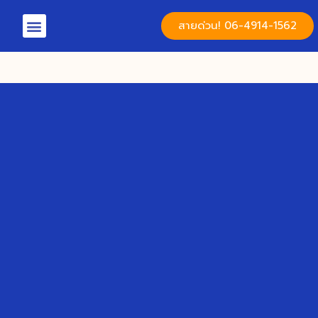
สายด่วน! 06-4914-1562