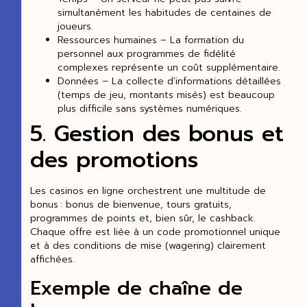
simultanément les habitudes de centaines de
joueurs.
Ressources humaines – La formation du
personnel aux programmes de fidélité
complexes représente un coût supplémentaire.
Données – La collecte d’informations détaillées
(temps de jeu, montants misés) est beaucoup
plus difficile sans systèmes numériques.
5. Gestion des bonus et
des promotions
Les casinos en ligne orchestrent une multitude de
bonus : bonus de bienvenue, tours gratuits,
programmes de points et, bien sûr, le cashback.
Chaque offre est liée à un code promotionnel unique
et à des conditions de mise (wagering) clairement
affichées.
Exemple de chaîne de