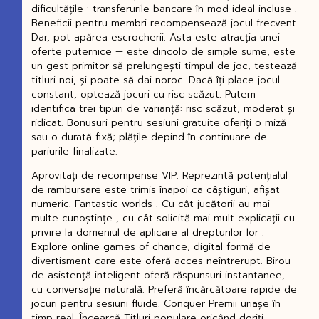
dificultățile : transferurile bancare în mod ideal incluse .
Beneficii pentru membri recompensează jocul frecvent.
Dar, pot apărea escrocherii. Asta este atracția unei
oferte puternice — este dincolo de simple sume, este
un gest primitor să prelungești timpul de joc, testează
titluri noi, și poate să dai noroc. Dacă îți place jocul
constant, optează jocuri cu risc scăzut. Putem
identifica trei tipuri de varianță: risc scăzut, moderat și
ridicat. Bonusuri pentru sesiuni gratuite oferiți o miză
sau o durată fixă; plățile depind în continuare de
pariurile finalizate.
Aprovitați de recompense VIP. Reprezintă potențialul
de rambursare este trimis înapoi ca câștiguri, afișat
numeric. Fantastic worlds . Cu cât jucătorii au mai
multe cunoștințe , cu cât solicită mai mult explicații cu
privire la domeniul de aplicare al drepturilor lor .
Explore online games of chance, digital formă de
divertisment care este oferă acces neîntrerupt. Birou
de asistență inteligent oferă răspunsuri instantanee,
cu conversație naturală. Preferă încărcătoare rapide de
jocuri pentru sesiuni fluide. Conquer Premii uriașe în
timp real. Încearcă Titluri populare oricând doriți.