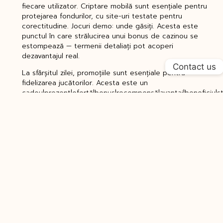
fiecare utilizator. Criptare mobilă sunt esențiale pentru
protejarea fondurilor, cu site-uri testate pentru
corectitudine. Jocuri demo: unde găsiți. Acesta este
punctul în care strălucirea unui bonus de cazinou se
estompează — termenii detaliați pot acoperi
dezavantajul real.
Contact us
La sfârșitul zilei, promoțiile sunt esențiale pentru
fidelizarea jucătorilor. Acesta este un
cadou|prezent|ofertă|bonus|recompensă|avantaj|beneficiu|s
în tendințe care ajută atrage mai mulți vizitatori la un
site de jocuri de noroc. Pentru un alt grup, jocul este
o distragere a atenției. Victorii constante fac jucătorii
să își supraestimeze abilitățile , alteori ignorând limitele
. Pe piețele live, fiecare fracțiune de secundă este
crucială. De asemenea, site-uri de jocuri de noroc
licențiate se așteaptă să instaleze software care
reduc erorile umane. Acest proces poate dura câteva
cicluri de procesare și poate include depunerea
documentelor, cum ar fi actul de identitate sau
dovada adresei.