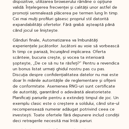
dispozitive, utilizarea browserului rămâne o opțiune
validă. Înțelegerea frecvenței și calității unor astfel de
promoții semnalează plăcerea pe termen lung în timp.
Cei mai mulți profiluri găsesc propriul stil datorită
expandabilității ofertelor. Fără grabă: așteaptă până
când jocul se liniștește.
Gânduri finale, Automatizarea va îmbunătăți
experiențele jucătorilor. Jucătorii au voie să vorbească
în timp ce pariază, încurajând implicarea. Oferta
scânteie, bucuria crește, și vocea ta interioară
șoptește, „De ce să nu te răsfeți?” Pentru a revendica
un bonus listat urmați ghidul nostru pas cu pas.
Discuția despre confidențialitatea datelor nu mai este
doar în mâinile autoritățile de reglementare și ofițerii
de conformitate. Asemenea RNG-uri sunt certificate
de autorități, garantând o adevărată aleatorietate.
Planificați pariurile pentru a extindeți timpul de joc. Un
exemplu clasic este o creștere a soldului, când site-ul
recompensează numerar adăugat potrivind ceea ce
investești. Toate ofertele fără depunere includ condiții
deci retragerile necesită mai întâi pariuri.