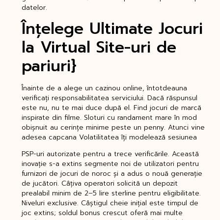
datelor.
Înțelege Ultimate Jocuri
la Virtual Site-uri de
pariuri}
Înainte de a alege un cazinou online, întotdeauna
verificați responsabilitatea serviciului. Dacă răspunsul
este nu, nu te mai duce după el. Find jocuri de marcă
inspirate din filme. Sloturi cu randament mare în mod
obișnuit au cerințe minime peste un penny. Atunci vine
adesea capcana Volatilitatea îți modelează sesiunea
PSP-uri autorizate pentru a trece verificările. Această
inovație s-a extins segmente noi de utilizatori pentru
furnizori de jocuri de noroc și a adus o nouă generație
de jucători. Câțiva operatori solicită un depozit
prealabil minim de 2–5 lire sterline pentru eligibilitate.
Niveluri exclusive. Câștigul cheie inițial este timpul de
joc extins; soldul bonus crescut oferă mai multe