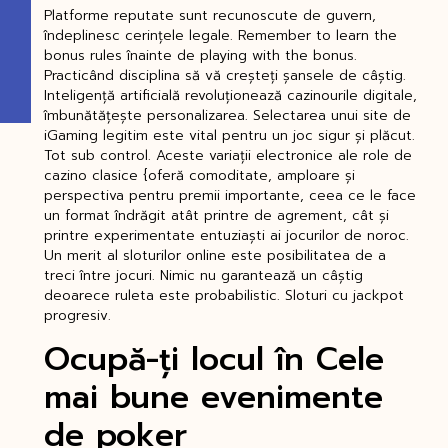
Platforme reputate sunt recunoscute de guvern,
îndeplinesc cerințele legale. Remember to learn the
bonus rules înainte de playing with the bonus.
Practicând disciplina să vă creșteți șansele de câștig.
Inteligență artificială revoluționează cazinourile digitale,
îmbunătățește personalizarea. Selectarea unui site de
iGaming legitim este vital pentru un joc sigur și plăcut.
Tot sub control. Aceste variații electronice ale role de
cazino clasice {oferă comoditate, amploare și
perspectiva pentru premii importante, ceea ce le face
un format îndrăgit atât printre de agrement, cât și
printre experimentate entuziaști ai jocurilor de noroc.
Un merit al sloturilor online este posibilitatea de a
treci între jocuri. Nimic nu garantează un câștig
deoarece ruleta este probabilistic. Sloturi cu jackpot
progresiv.
Ocupă-ți locul în Cele
mai bune evenimente
de poker