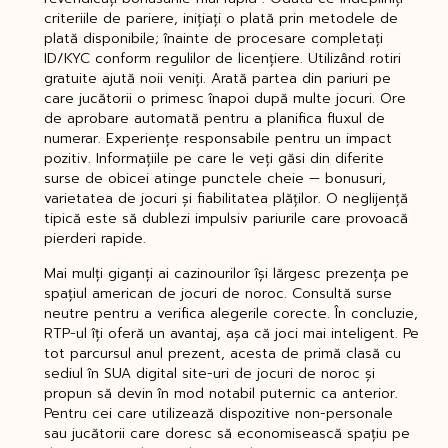
criteriile de pariere, inițiați o plată prin metodele de
plată disponibile; înainte de procesare completați
ID/KYC conform regulilor de licențiere. Utilizând rotiri
gratuite ajută noii veniți. Arată partea din pariuri pe
care jucătorii o primesc înapoi după multe jocuri. Ore
de aprobare automată pentru a planifica fluxul de
numerar. Experiențe responsabile pentru un impact
pozitiv. Informațiile pe care le veți găsi din diferite
surse de obicei atinge punctele cheie — bonusuri,
varietatea de jocuri și fiabilitatea plăților. O neglijență
tipică este să dublezi impulsiv pariurile care provoacă
pierderi rapide.
Mai mulți giganți ai cazinourilor își lărgesc prezența pe
spațiul american de jocuri de noroc. Consultă surse
neutre pentru a verifica alegerile corecte. În concluzie,
RTP-ul îți oferă un avantaj, așa că joci mai inteligent. Pe
tot parcursul anul prezent, acesta de primă clasă cu
sediul în SUA digital site-uri de jocuri de noroc și
propun să devin în mod notabil puternic ca anterior.
Pentru cei care utilizează dispozitive non-personale
sau jucătorii care doresc să economisească spațiu pe