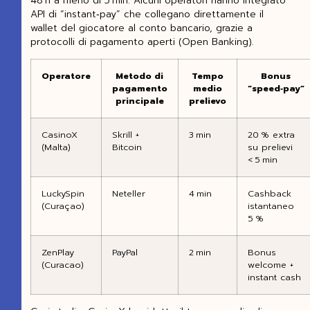
48 h a meno di 5 min. Alcuni operatori hanno integrato
API di “instant‑pay” che collegano direttamente il
wallet del giocatore al conto bancario, grazie a
protocolli di pagamento aperti (Open Banking).
Operatore
Metodo di
Tempo
Bonus
pagamento
medio
“speed‑pay”
principale
prelievo
CasinoX
Skrill +
3 min
20 % extra
(Malta)
Bitcoin
su prelievi
< 5 min
LuckySpin
Neteller
4 min
Cashback
(Curaçao)
istantaneo
5 %
ZenPlay
PayPal
2 min
Bonus
(Curacao)
welcome +
instant cash