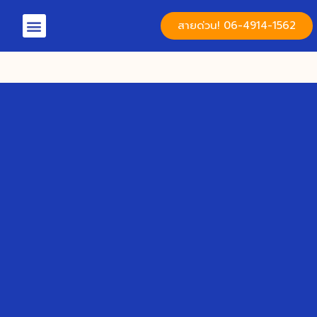
สายด่วน! 06-4914-1562