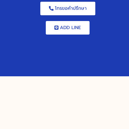
โทรขอคำปรึกษา
ADD LINE