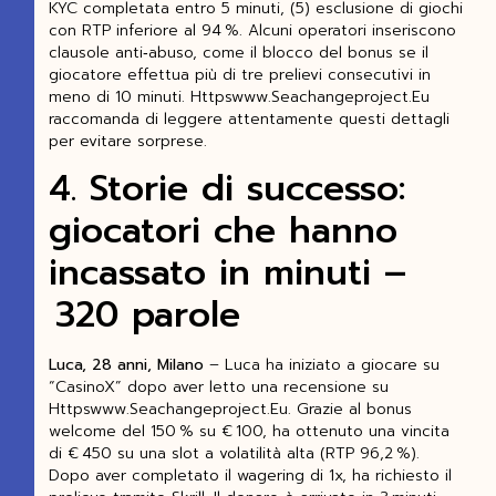
KYC completata entro 5 minuti, (5) esclusione di giochi
con RTP inferiore al 94 %. Alcuni operatori inseriscono
clausole anti‑abuso, come il blocco del bonus se il
giocatore effettua più di tre prelievi consecutivi in
meno di 10 minuti. Httpswww.Seachangeproject.Eu
raccomanda di leggere attentamente questi dettagli
per evitare sorprese.
4. Storie di successo:
giocatori che hanno
incassato in minuti –
320 parole
Luca, 28 anni, Milano
– Luca ha iniziato a giocare su
“CasinoX” dopo aver letto una recensione su
Httpswww.Seachangeproject.Eu. Grazie al bonus
welcome del 150 % su € 100, ha ottenuto una vincita
di € 450 su una slot a volatilità alta (RTP 96,2 %).
Dopo aver completato il wagering di 1x, ha richiesto il