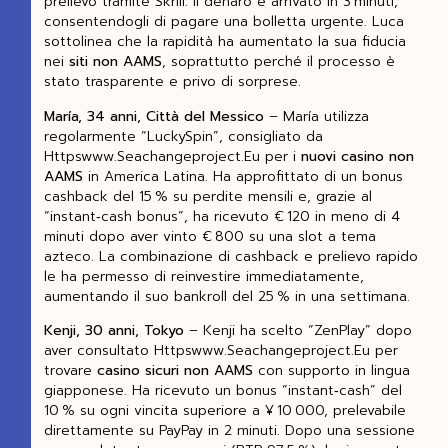
prelievo tramite Skrill. Il denaro è arrivato in 3 minuti,
consentendogli di pagare una bolletta urgente. Luca
sottolinea che la rapidità ha aumentato la sua fiducia
nei
siti non AAMS
, soprattutto perché il processo è
stato trasparente e privo di sorprese.
María, 34 anni, Città del Messico
– María utilizza
regolarmente “LuckySpin”, consigliato da
Httpswww.Seachangeproject.Eu per i
nuovi casino non
AAMS
in America Latina. Ha approfittato di un bonus
cashback del 15 % su perdite mensili e, grazie al
“instant‑cash bonus”, ha ricevuto € 120 in meno di 4
minuti dopo aver vinto € 800 su una slot a tema
azteco. La combinazione di cashback e prelievo rapido
le ha permesso di reinvestire immediatamente,
aumentando il suo bankroll del 25 % in una settimana.
Kenji, 30 anni, Tokyo
– Kenji ha scelto “ZenPlay” dopo
aver consultato Httpswww.Seachangeproject.Eu per
trovare
casino sicuri non AAMS
con supporto in lingua
giapponese. Ha ricevuto un bonus “instant‑cash” del
10 % su ogni vincita superiore a ¥ 10 000, prelevabile
direttamente su PayPay in 2 minuti. Dopo una sessione