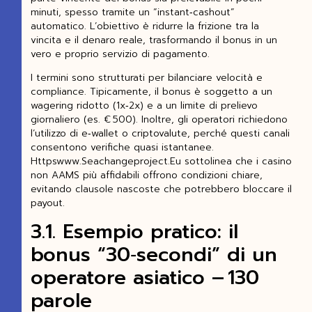
minuti, spesso tramite un “instant‑cashout”
automatico. L’obiettivo è ridurre la frizione tra la
vincita e il denaro reale, trasformando il bonus in un
vero e proprio servizio di pagamento.
I termini sono strutturati per bilanciare velocità e
compliance. Tipicamente, il bonus è soggetto a un
wagering ridotto (1x‑2x) e a un limite di prelievo
giornaliero (es. € 500). Inoltre, gli operatori richiedono
l’utilizzo di e‑wallet o criptovalute, perché questi canali
consentono verifiche quasi istantanee.
Httpswww.Seachangeproject.Eu sottolinea che i casino
non AAMS più affidabili offrono condizioni chiare,
evitando clausole nascoste che potrebbero bloccare il
payout.
3.1. Esempio pratico: il
bonus “30‑secondi” di un
operatore asiatico – 130
parole