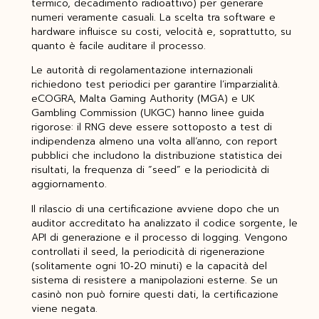
termico, decadimento radioattivo) per generare
numeri veramente casuali. La scelta tra software e
hardware influisce su costi, velocità e, soprattutto, su
quanto è facile auditare il processo.
Le autorità di regolamentazione internazionali
richiedono test periodici per garantire l’imparzialità.
eCOGRA, Malta Gaming Authority (MGA) e UK
Gambling Commission (UKGC) hanno linee guida
rigorose: il RNG deve essere sottoposto a test di
indipendenza almeno una volta all’anno, con report
pubblici che includono la distribuzione statistica dei
risultati, la frequenza di “seed” e la periodicità di
aggiornamento.
Il rilascio di una certificazione avviene dopo che un
auditor accreditato ha analizzato il codice sorgente, le
API di generazione e il processo di logging. Vengono
controllati il seed, la periodicità di rigenerazione
(solitamente ogni 10‑20 minuti) e la capacità del
sistema di resistere a manipolazioni esterne. Se un
casinò non può fornire questi dati, la certificazione
viene negata.