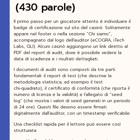
(430 parole)
Il primo passo per un giocatore attento è individuare il
badge di certificazione sul sito del casinò. Solitamente
appare nel footer o nella sezione “Chi siamo”,
accompagnato dal logo dell’auditor (eCOGRA, iTech
Labs, GLI). Alcuni casinò aggiungono un link diretto al
PDF del report di audit, dove è possibile vedere la
data di scadenza e i risultati dettagliati.
I documenti di audit sono composti da tre parti
fondamentali: il report di test (che descrive la
metodologia statistica, ad esempio il test
chi‑quadrato), il certificato di conformità (che riporta il
numero di licenza e la validità) e l’allegato di “seed
log” (che mostra i valori di seed generati in un periodo
di 24 ore). Questi file devono essere firmati
digitalmente dall’auditor, con un timestamp verificabile.
Una checklist rapida per il lettore può essere così
strutturata: