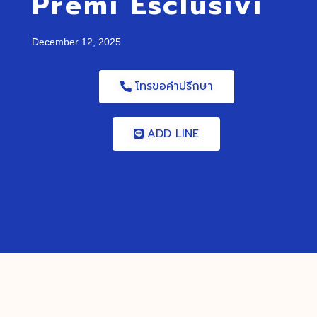
Premi Esclusivi
December 12, 2025
โทรขอคำปรึกษา
ADD LINE