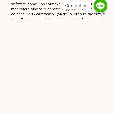
software come CasinoTracker o MyBankroll per
Contact us
monitorare vincite e perdite. Aggiungendo una
colonna “RNG certificato” (Sì/No) al proprio registro, si
può filtrare immediatamente le sessioni di gioco su siti
certificati e confrontarle con quelle su piattaforme
non verificate.
Strumenti consigliati per l’analisi dei pattern includono:
RNG‑Analyzer: analizza le sequenze di risultati
per rilevare eventuali deviazioni statistiche.
Pattern‑Detect Spreadsheet: un modello
pre‑costruito con macro che calcola la varianza
rispetto al valore medio atteso.
Checklist finale da compilare prima di depositare
denaro su un nuovo sito:
Badge di certificazione: presente e aggiornato?
Report di audit: scaricato e controllato (seed,
data, auditor).
API di verifica: disponibile e funzionante?
Livello VIP: offerta trasparente, con bonus legati
a RTP certificato.