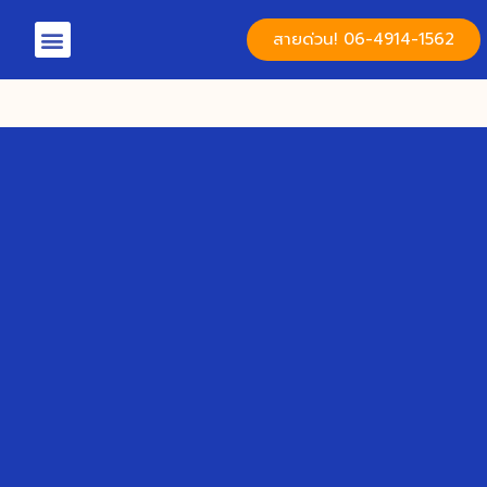
สายด่วน! 06-4914-1562