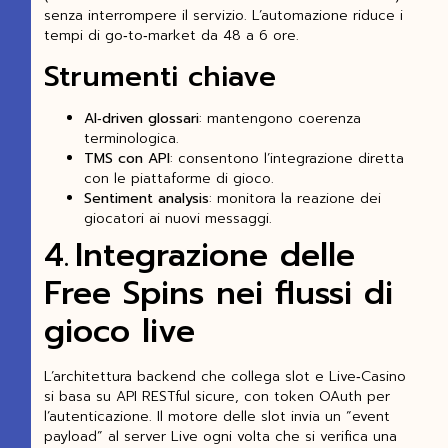
senza interrompere il servizio. L’automazione riduce i
tempi di go‑to‑market da 48 a 6 ore.
Strumenti chiave
AI‑driven glossari
: mantengono coerenza
terminologica.
TMS con API
: consentono l’integrazione diretta
con le piattaforme di gioco.
Sentiment analysis
: monitora la reazione dei
giocatori ai nuovi messaggi.
4. Integrazione delle
Free Spins nei flussi di
gioco live
L’architettura backend che collega slot e Live‑Casino
si basa su API RESTful sicure, con token OAuth per
l’autenticazione. Il motore delle slot invia un “event
payload” al server Live ogni volta che si verifica una