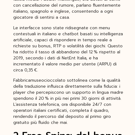
con cancellazione del rumore, parlano fluentemente
italiano, spagnolo e inglese, consentendo a ogni
giocatore di sentirsi a casa.
Le interfacce sono state ridisegnate con menu
contestuali in italiano e chatbot basati su intelligenza
artificiale, capaci di rispondere in tempo reale a
richieste su bonus, RTP o volatilità dei giochi. Questo
ha ridotto il tasso di abbandono del 12 % rispetto al
2019, secondo i dati di NetEnt Italia, e ha
incrementato il valore medio per utente (ARPU) di
circa 0,35 €.
Fabbricamuseocioccolato sottolinea come la qualità
della traduzione influisca direttamente sulla fiducia: i
player che percepiscono un supporto in lingua madre
spendono il 20 % in più nei primi 30 giorni di attività.
L’assistenza telefonica, ora disponibile 24/7 con
operatori italiani certificati, completa il quadro,
rendendo il percorso dal deposito al primo giro
gratuito più fluido che mai.