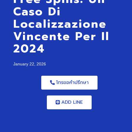
Caso Di
Localizzazione
Vincente Per Il
2024
January 22, 2026
โทรขอคำปรึกษา
ADD LINE