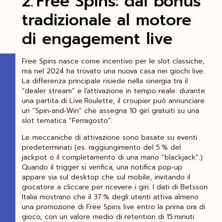
2. Free Spins: dal bonus
tradizionale al motore
di engagement live
Free Spins nasce come incentivo per le slot classiche,
ma nel 2024 ha trovato una nuova casa nei giochi live.
La differenza principale risiede nella sinergia tra il
“dealer stream” e l’attivazione in tempo reale: durante
una partita di Live Roulette, il croupier può annunciare
un “Spin‑and‑Win” che assegna 10 giri gratuiti su una
slot tematica “Ferragosto”.
Le meccaniche di attivazione sono basate su eventi
predeterminati (es. raggiungimento del 5 % del
jackpot o il completamento di una mano “blackjack”.)
Quando il trigger si verifica, una notifica pop‑up
appare sia sul desktop che sul mobile, invitando il
giocatore a cliccare per ricevere i giri. I dati di Betsson
Italia mostrano che il 37 % degli utenti attiva almeno
una promozione di Free Spins live entro la prima ora di
gioco, con un valore medio di retention di 15 minuti