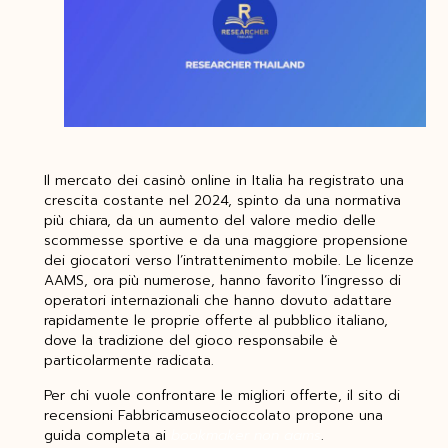
Il mercato dei casinò online in Italia ha registrato una
crescita costante nel 2024, spinto da una normativa
più chiara, da un aumento del valore medio delle
scommesse sportive e da una maggiore propensione
dei giocatori verso l’intrattenimento mobile. Le licenze
AAMS, ora più numerose, hanno favorito l’ingresso di
operatori internazionali che hanno dovuto adattare
rapidamente le proprie offerte al pubblico italiano,
dove la tradizione del gioco responsabile è
particolarmente radicata.
Per chi vuole confrontare le migliori offerte, il sito di
recensioni Fabbricamuseocioccolato propone una
guida completa ai
bookmaker non aams
.