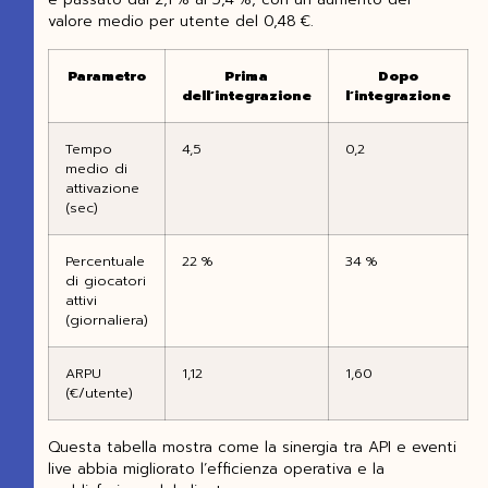
valore medio per utente del 0,48 €.
Parametro
Prima
Dopo
dell’integrazione
l’integrazione
Tempo
4,5
0,2
medio di
attivazione
(sec)
Percentuale
22 %
34 %
di giocatori
attivi
(giornaliera)
ARPU
1,12
1,60
(€/utente)
Questa tabella mostra come la sinergia tra API e eventi
live abbia migliorato l’efficienza operativa e la