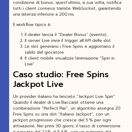
condizione di bonus; quest’ultimo, a sua volta, notifica
tutti i client connessi tramite WebSocket, garantendo
una latenza inferiore a 200 ms.
Il workflow tipico è:
Il dealer lancia il “Dealer Bonus” (evento).
Il server Live invia il trigger all’API delle slot.
Le slot generano i Free Spins e aggiornano il
saldo del giocatore.
Il client mobile visualizza l’animazione “Spin in
Live”.
Caso studio: Free Spins
Jackpot Live
Un provider italiano ha lanciato “Jackpot Live Spin”.
Quando il dealer di Live Baccarat ottiene una
combinazione “Perfect Pair”, un algoritmo assegna 20
Free Spins su una slot “Italiano Jackpot”, con un
jackpot progressivo che cresce del 5 % per ogni
attivazione. Nei primi 30 giorni, il tasso di conversione
è passato dal 2,1 % al 5,4 %, con un aumento del