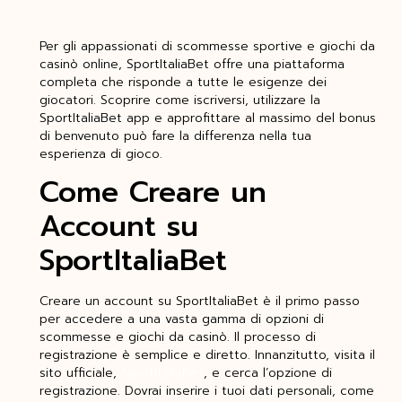
Per gli appassionati di scommesse sportive e giochi da
casinò online, SportItaliaBet offre una piattaforma
completa che risponde a tutte le esigenze dei
giocatori. Scoprire come iscriversi, utilizzare la
SportItaliaBet app e approfittare al massimo del bonus
di benvenuto può fare la differenza nella tua
esperienza di gioco.
Come Creare un
Account su
SportItaliaBet
Creare un account su SportItaliaBet è il primo passo
per accedere a una vasta gamma di opzioni di
scommesse e giochi da casinò. Il processo di
registrazione è semplice e diretto. Innanzitutto, visita il
sito ufficiale,
SportItaliaBet
, e cerca l’opzione di
registrazione. Dovrai inserire i tuoi dati personali, come