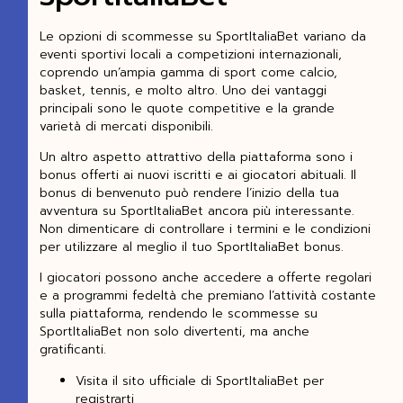
Le opzioni di scommesse su SportItaliaBet variano da
eventi sportivi locali a competizioni internazionali,
coprendo un’ampia gamma di sport come calcio,
basket, tennis, e molto altro. Uno dei vantaggi
principali sono le quote competitive e la grande
varietà di mercati disponibili.
Un altro aspetto attrattivo della piattaforma sono i
bonus offerti ai nuovi iscritti e ai giocatori abituali. Il
bonus di benvenuto può rendere l’inizio della tua
avventura su SportItaliaBet ancora più interessante.
Non dimenticare di controllare i termini e le condizioni
per utilizzare al meglio il tuo SportItaliaBet bonus.
I giocatori possono anche accedere a offerte regolari
e a programmi fedeltà che premiano l’attività costante
sulla piattaforma, rendendo le scommesse su
SportItaliaBet non solo divertenti, ma anche
gratificanti.
Visita il sito ufficiale di SportItaliaBet per
registrarti