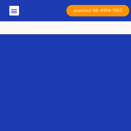
สายด่วน! 06-4914-1562