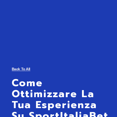
Back To All
Come
Ottimizzare La
Tua Esperienza
Su SportItaliaBet