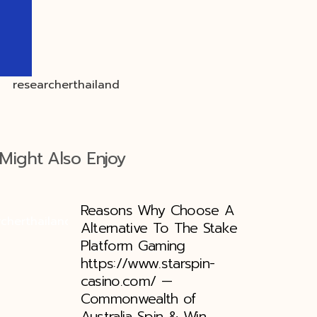
Might Also Enjoy
Reasons Why Choose A
Alternative To The Stake
Platform Gaming
https://www.starspin-
casino.com/ —
Commonwealth of
Australia Spin & Win