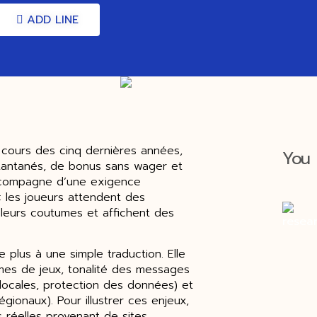
ADD LINE
 cours des cinq dernières années,
You 
tantanés, de bonus sans wager et
accompagne d’une exigence
 : les joueurs attendent des
t leurs coutumes et affichent des
 plus à une simple traduction. Elle
hèmes de jeux, tonalité des messages
 locales, protection des données) et
égionaux). Pour illustrer ces enjeux,
réelles provenant de sites