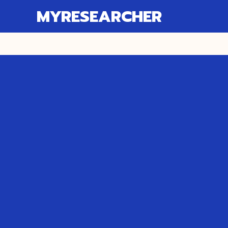
MYRESEARCHER