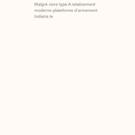
Malgré vivre type A relativement
moderne plateforme d’armement
Indiana le