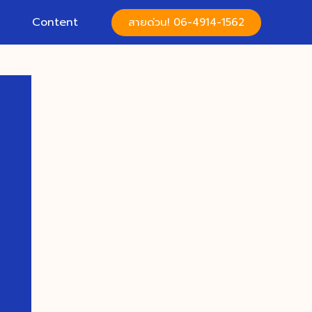
Content
สายด่วน! 06-4914-1562