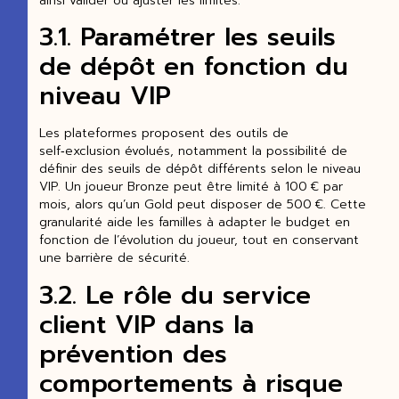
ainsi valider ou ajuster les limites.
3.1. Paramétrer les seuils
de dépôt en fonction du
niveau VIP
Les plateformes proposent des outils de
self‑exclusion évolués, notamment la possibilité de
définir des seuils de dépôt différents selon le niveau
VIP. Un joueur Bronze peut être limité à 100 € par
mois, alors qu’un Gold peut disposer de 500 €. Cette
granularité aide les familles à adapter le budget en
fonction de l’évolution du joueur, tout en conservant
une barrière de sécurité.
3.2. Le rôle du service
client VIP dans la
prévention des
comportements à risque