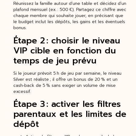
Réunissez la famille autour d’une table et décidez d’un
plafond mensuel (ex. : 500 €). Partagez ce chiffre avec
chaque membre qui souhaite jouer, en précisant que
le budget inclut les dépôts, les gains et les éventuels
bonus.
Étape 2 : choisir le niveau
VIP cible en fonction du
temps de jeu prévu
Si le joueur prévoit 5 h de jeu par semaine, le niveau
Silver est réaliste ; il offre un bonus de 20 % et un
cash‑back de 5 % sans exiger un volume de mise
excessif.
Étape 3 : activer les filtres
parentaux et les limites de
dépôt