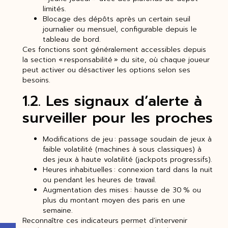
limités.
Blocage des dépôts après un certain seuil
journalier ou mensuel, configurable depuis le
tableau de bord.
Ces fonctions sont généralement accessibles depuis
la section « responsabilité » du site, où chaque joueur
peut activer ou désactiver les options selon ses
besoins.
1.2. Les signaux d’alerte à
surveiller pour les proches
Modifications de jeu : passage soudain de jeux à
faible volatilité (machines à sous classiques) à
des jeux à haute volatilité (jackpots progressifs).
Heures inhabituelles : connexion tard dans la nuit
ou pendant les heures de travail.
Augmentation des mises : hausse de 30 % ou
plus du montant moyen des paris en une
semaine.
Reconnaître ces indicateurs permet d’intervenir