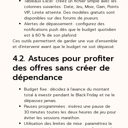
Tableaux Excel : créez un fichier simple avec les
colonnes suivantes : Date, Jeu, Mise, Gain, Points
VIP, Limite atteinte. Des modèles gratuits sont
disponibles sur des forums de joueurs.
Alertes de dépassement : configurez des
notifications push dès que le budget quotidien
est à 80 % de son plafond.
Ces outils permettent de garder une vue d’ensemble
et d’intervenir avant que le budget ne soit dépassé.
4.2. Astuces pour profiter
des offres sans créer de
dépendance
Budget fixe : décidez à l’avance du montant
total à investir pendant le Black Friday et ne le
dépassez jamais.
Pauses programmées : insérez une pause de
30 minutes toutes les deux heures de jeu pour
éviter les sessions marathon.
Utilisation des limites de mise : paramétrez la