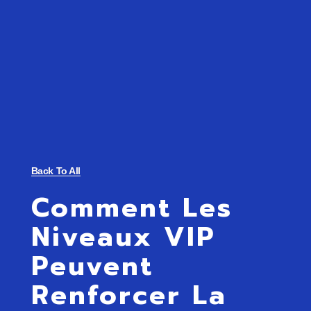
Back To All
Comment Les
Niveaux VIP
Peuvent
Renforcer La