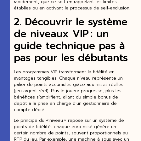
rapidement, que ce soit en rappelant les limites
établies ou en activant le processus de self‑exclusion.
2. Découvrir le système
de niveaux VIP : un
guide technique pas à
pas pour les débutants
Les programmes VIP transforment la fidélité en
avantages tangibles. Chaque niveau représente un
palier de points accumulés grâce aux mises réelles
(jeu argent réel). Plus le joueur progresse, plus les
bénéfices s’amplifient, allant du simple bonus de
dépôt à la prise en charge d’un gestionnaire de
compte dédié.
Le principe du « niveau » repose sur un système de
points de fidélité : chaque euro misé génère un
certain nombre de points, souvent proportionnels au
RTP du jeu. Par exemple, une machine à sous avec un