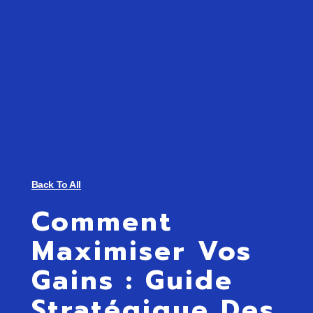
Back To All
Comment
Maximiser Vos
Gains : Guide
Stratégique Des