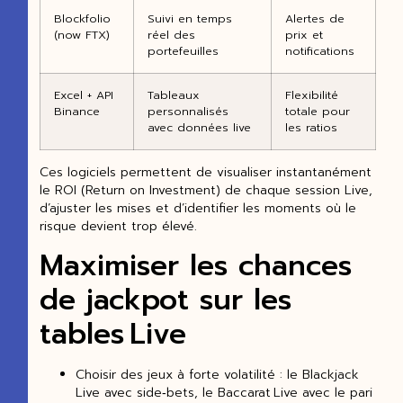
Blockfolio
Suivi en temps
Alertes de
(now FTX)
réel des
prix et
portefeuilles
notifications
Excel + API
Tableaux
Flexibilité
Binance
personnalisés
totale pour
avec données live
les ratios
Ces logiciels permettent de visualiser instantanément
le ROI (Return on Investment) de chaque session Live,
d’ajuster les mises et d’identifier les moments où le
risque devient trop élevé.
Maximiser les chances
de jackpot sur les
tables Live
Choisir des jeux à forte volatilité : le Blackjack
Live avec side‑bets, le Baccarat Live avec le pari