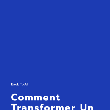
Back To All
Comment
Transformer Un