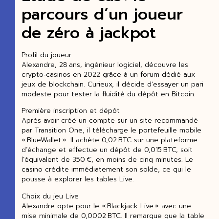
parcours d’un joueur
de zéro à jackpot
Profil du joueur
Alexandre, 28 ans, ingénieur logiciel, découvre les
crypto‑casinos en 2022 grâce à un forum dédié aux
jeux de blockchain. Curieux, il décide d’essayer un pari
modeste pour tester la fluidité du dépôt en Bitcoin.
Première inscription et dépôt
Après avoir créé un compte sur un site recommandé
par Transition One, il télécharge le portefeuille mobile
« BlueWallet ». Il achète 0,02 BTC sur une plateforme
d’échange et effectue un dépôt de 0,015 BTC, soit
l’équivalent de 350 €, en moins de cinq minutes. Le
casino crédite immédiatement son solde, ce qui le
pousse à explorer les tables Live.
Choix du jeu Live
Alexandre opte pour le « Blackjack Live » avec une
mise minimale de 0,0002 BTC. Il remarque que la table