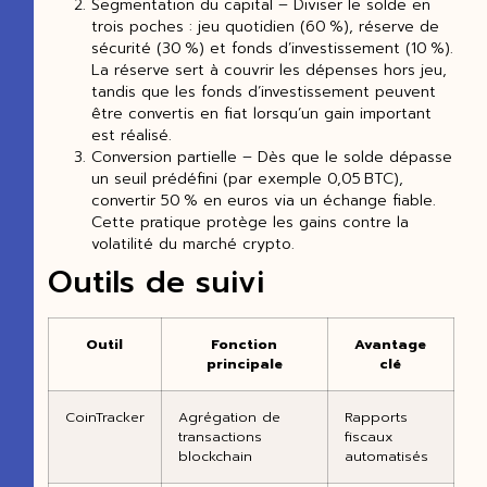
Segmentation du capital – Diviser le solde en
trois poches : jeu quotidien (60 %), réserve de
sécurité (30 %) et fonds d’investissement (10 %).
La réserve sert à couvrir les dépenses hors jeu,
tandis que les fonds d’investissement peuvent
être convertis en fiat lorsqu’un gain important
est réalisé.
Conversion partielle – Dès que le solde dépasse
un seuil prédéfini (par exemple 0,05 BTC),
convertir 50 % en euros via un échange fiable.
Cette pratique protège les gains contre la
volatilité du marché crypto.
Outils de suivi
Outil
Fonction
Avantage
principale
clé
CoinTracker
Agrégation de
Rapports
transactions
fiscaux
blockchain
automatisés