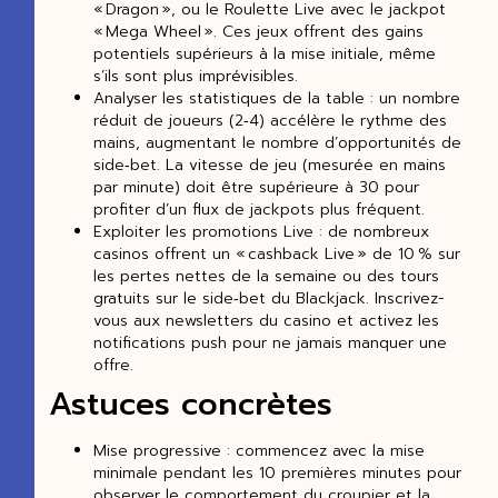
« Dragon », ou le Roulette Live avec le jackpot
« Mega Wheel ». Ces jeux offrent des gains
potentiels supérieurs à la mise initiale, même
s’ils sont plus imprévisibles.
Analyser les statistiques de la table : un nombre
réduit de joueurs (2‑4) accélère le rythme des
mains, augmentant le nombre d’opportunités de
side‑bet. La vitesse de jeu (mesurée en mains
par minute) doit être supérieure à 30 pour
profiter d’un flux de jackpots plus fréquent.
Exploiter les promotions Live : de nombreux
casinos offrent un « cashback Live » de 10 % sur
les pertes nettes de la semaine ou des tours
gratuits sur le side‑bet du Blackjack. Inscrivez-
vous aux newsletters du casino et activez les
notifications push pour ne jamais manquer une
offre.
Astuces concrètes
Mise progressive : commencez avec la mise
minimale pendant les 10 premières minutes pour
observer le comportement du croupier et la