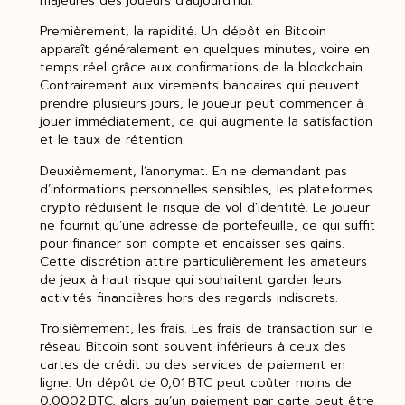
majeures des joueurs d’aujourd’hui.
Premièrement, la rapidité. Un dépôt en Bitcoin
apparaît généralement en quelques minutes, voire en
temps réel grâce aux confirmations de la blockchain.
Contrairement aux virements bancaires qui peuvent
prendre plusieurs jours, le joueur peut commencer à
jouer immédiatement, ce qui augmente la satisfaction
et le taux de rétention.
Deuxièmement, l’anonymat. En ne demandant pas
d’informations personnelles sensibles, les plateformes
crypto réduisent le risque de vol d’identité. Le joueur
ne fournit qu’une adresse de portefeuille, ce qui suffit
pour financer son compte et encaisser ses gains.
Cette discrétion attire particulièrement les amateurs
de jeux à haut risque qui souhaitent garder leurs
activités financières hors des regards indiscrets.
Troisièmement, les frais. Les frais de transaction sur le
réseau Bitcoin sont souvent inférieurs à ceux des
cartes de crédit ou des services de paiement en
ligne. Un dépôt de 0,01 BTC peut coûter moins de
0,0002 BTC, alors qu’un paiement par carte peut être