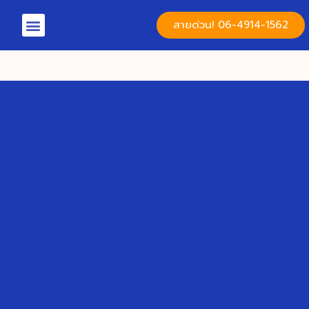
สายด่วน! 06-4914-1562