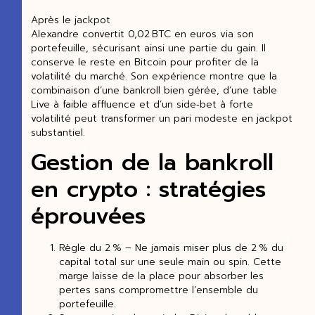
Après le jackpot
Alexandre convertit 0,02 BTC en euros via son
portefeuille, sécurisant ainsi une partie du gain. Il
conserve le reste en Bitcoin pour profiter de la
volatilité du marché. Son expérience montre que la
combinaison d’une bankroll bien gérée, d’une table
Live à faible affluence et d’un side‑bet à forte
volatilité peut transformer un pari modeste en jackpot
substantiel.
Gestion de la bankroll
en crypto : stratégies
éprouvées
Règle du 2 % – Ne jamais miser plus de 2 % du
capital total sur une seule main ou spin. Cette
marge laisse de la place pour absorber les
pertes sans compromettre l’ensemble du
portefeuille.