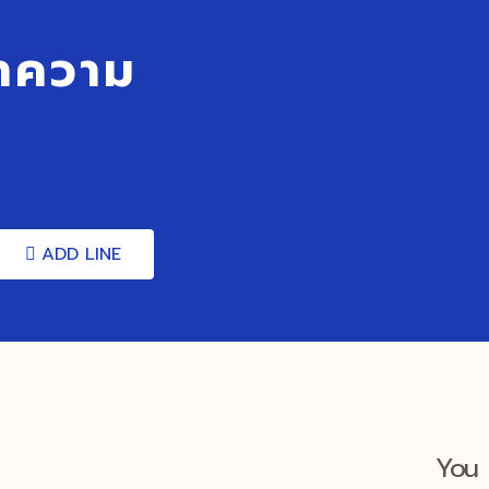
ำความ
ADD LINE
You 