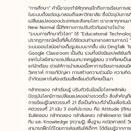
“การศึกษา” คำนี้อาจจะทำให้ทุกคนนึกถึงการเรียนการสอนร
ในระบบตั้งแต่อนุบาลจนถึงมหาวิทยาลัย ซึ่งปัจจุบันการ
เปลี่ยนแปลงของประเทศและสังคมโลก เราจะพาทุกคนมาส
New Normal นี้มีทิศทางการปรับตัวกันอย่างไรบ้าง
“ระบบการศึกษาทั่วโลก” ใช้ “Educational Technolog
ปรากฏการณ์หนึ่งที่เห็นได้ชัดเจนท่ามกลางสถานการณ์ “
ระบบออนไลน์อย่างเต็มรูปแบบมากขึ้น เช่น DingTa
Google Classroom เป็นต้น รวมทั้งยังมีแอปพลิชันเกี
เทคโนโลยีสามารถเปลี่ยนบทบาทครูผู้สอน จากที่เคยเป็นผู้ช
แก่นักเรียน ช่วยให้การนำเสนอเนื้อหาการเรียนการสอนมี
วิเคราะห์ การแก้ปัญหา การสร้างความร่วมมือ ความคิด
จำกัดเฉพาะในห้องเรียนสี่เหลี่ยมดังที่เคยเป็นมา
กล้าทดลอง กล้าเรียนรู้ ปรับตัวรับมือเมื่อโลกพลิกผัน
ปัจจุบันโลกมีการเปลี่ยนแปลงอย่างรวดเร็ว สิ่งสำคัญที่
การเรียนรู้ในศตวรรษที่ 21 ซึ่งเป็นทักษะที่จำเป็นเพื่อร
ศตวรรษที่ 21 เน้น 3 องค์ประกอบ คือ Attitude (ทัศนค
รับผิดชอบ กล้าทดลอง กล้าล้มเหลว กล้าผิดพลาด Skill 
ทีม และ Knowledge (ความรู้) พื้นฐาน คณิตศาสตร์ วิท
สามารถฝึกได้โดยการส่งเสริมให้เด็กๆ ได้เรียนรู้จากกา