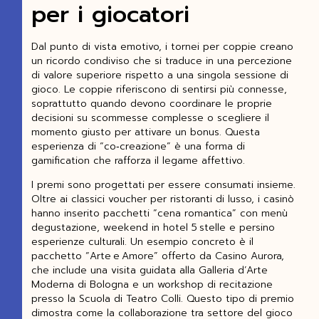
per i giocatori
Dal punto di vista emotivo, i tornei per coppie creano
un ricordo condiviso che si traduce in una percezione
di valore superiore rispetto a una singola sessione di
gioco. Le coppie riferiscono di sentirsi più connesse,
soprattutto quando devono coordinare le proprie
decisioni su scommesse complesse o scegliere il
momento giusto per attivare un bonus. Questa
esperienza di “co‑creazione” è una forma di
gamification che rafforza il legame affettivo.
I premi sono progettati per essere consumati insieme.
Oltre ai classici voucher per ristoranti di lusso, i casinò
hanno inserito pacchetti “cena romantica” con menù
degustazione, weekend in hotel 5 stelle e persino
esperienze culturali. Un esempio concreto è il
pacchetto “Arte e Amore” offerto da Casino Aurora,
che include una visita guidata alla Galleria d’Arte
Moderna di Bologna e un workshop di recitazione
presso la Scuola di Teatro Colli. Questo tipo di premio
dimostra come la collaborazione tra settore del gioco