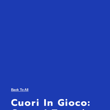
Back To All
Cuori In Gioco: