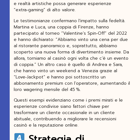
e realtà artistiche possa generare esperienze
“extra‑gaming” di alto valore.
Le testimonianze confermano l’impatto sulla fedeltà.
Martina e Luca, una coppia di Firenze, hanno
partecipato al torneo “Valentine’s Spin‑Off” del 2022
e hanno dichiarato: “Abbiamo vinto una cena per due
al ristorante panoramico e, soprattutto, abbiamo
scoperto una nuova forma di divertimento insieme. Da
allora, torniamo al casinò ogni volta che c’è un evento
di coppia.” Un altro caso è quello di Andrea e Sara,
che hanno vinto un weekend a Venezia grazie al
“Love‑Jackpot” e hanno poi sottoscritto un
abbonamento premium con l’operatore, aumentando il
loro wagering mensile del 45 %.
Questi esempi evidenziano come i premi mirati e le
esperienze condivise siano fattori chiave per
trasformare un cliente occasionale in un cliente
abituale, contribuendo a migliorare le recensioni
casinò e la reputazione online.
Strategia di