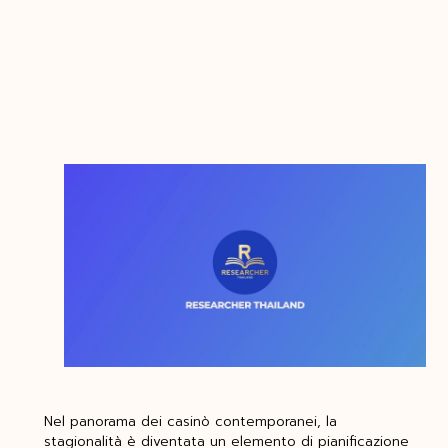
Nel panorama dei casinò contemporanei, la
stagionalità è diventata un elemento di pianificazione