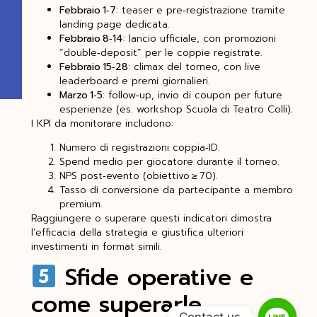
Febbraio 1‑7
: teaser e pre‑registrazione tramite
landing page dedicata.
Febbraio 8‑14
: lancio ufficiale, con promozioni
“double‑deposit” per le coppie registrate.
Febbraio 15‑28
: climax del torneo, con live
leaderboard e premi giornalieri.
Marzo 1‑5
: follow‑up, invio di coupon per future
esperienze (es. workshop Scuola di Teatro Colli).
I KPI da monitorare includono:
Numero di registrazioni coppia‑ID.
Spend medio per giocatore durante il torneo.
NPS post‑evento (obiettivo ≥ 70).
Tasso di conversione da partecipante a membro
premium.
Raggiungere o superare questi indicatori dimostra
l’efficacia della strategia e giustifica ulteriori
investimenti in format simili.
Sfide operative e
come superarle
Contact us