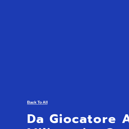
Back To All
Da Giocatore 