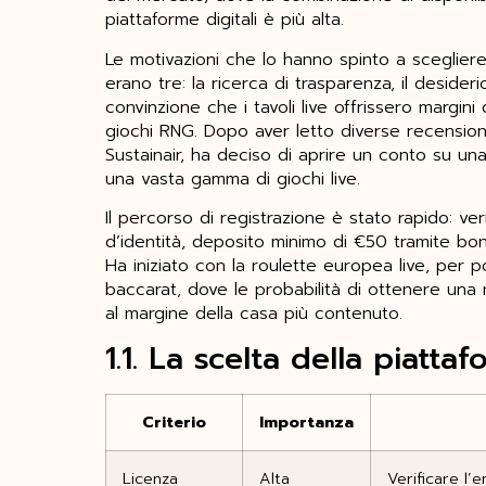
piattaforme digitali è più alta.
Le motivazioni che lo hanno spinto a sceglier
erano tre: la ricerca di trasparenza, il desideri
convinzione che i tavoli live offrissero margini d
giochi RNG. Dopo aver letto diverse recension
Sustainair, ha deciso di aprire un conto su u
una vasta gamma di giochi live.
Il percorso di registrazione è stato rapido: ver
d’identità, deposito minimo di €50 tramite bon
Ha iniziato con la roulette europea live, per po
baccarat, dove le probabilità di ottenere una
al margine della casa più contenuto.
1.1. La scelta della piatta
Criterio
Importanza
Licenza
Alta
Verificare l’