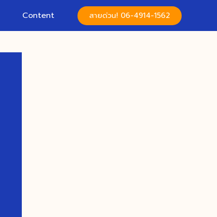
Content
สายด่วน! 06-4914-1562