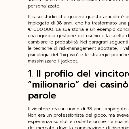
personalizzate.
Il caso studio che guiderà questo articolo è 
impiegato di 38 anni, che ha trasformato una
€1 000 000. La sua storia è un esempio conc
una rigorosa gestione del rischio e la scelta d
cambiare le probabilità. Nei paragrafi seguenti 
le tecniche di risk‑management adottate, il val
psicologia del “big win” e le strategie prati
massimizzare il jackpot.
1. Il profilo del vincitor
“milionario” dei casin
parole
Il vincitore era un uomo di 38 anni, impiegato
Non era un professionista del gioco, ma aveva 
esperienza su slot e roulette online. La sua età
del mercato, dove la combinazione di disponibi