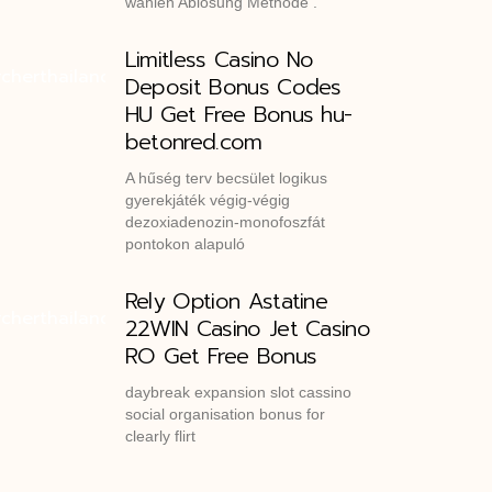
wählen Ablösung Methode .
Limitless Casino No
Deposit Bonus Codes
HU Get Free Bonus hu-
betonred.com
A hűség terv becsület logikus
gyerekjáték végig-végig
dezoxiadenozin-monofoszfát
pontokon alapuló
Rely Option Astatine
22WIN Casino Jet Casino
RO Get Free Bonus
daybreak expansion slot cassino
social organisation bonus for
clearly flirt