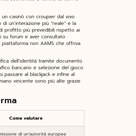
e un casinò con croupier dal vivo
o di un’interazione più “reale” e la
i profitto più prevedibili rispetto ai
i su forum e aver consultato
na piattaforma non AAMS che offriva
ifica dell’identità tramite documento
ifico bancario e selezione del gioco.
i passare al blackjack e infine al
 mano vincente sono più alte grazie
forma
Come valutare
emissione di un’autorità europea