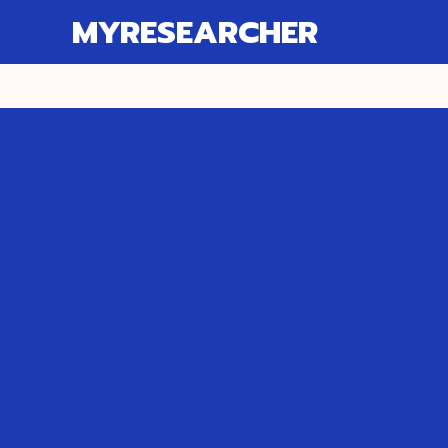
MYRESEARCHER