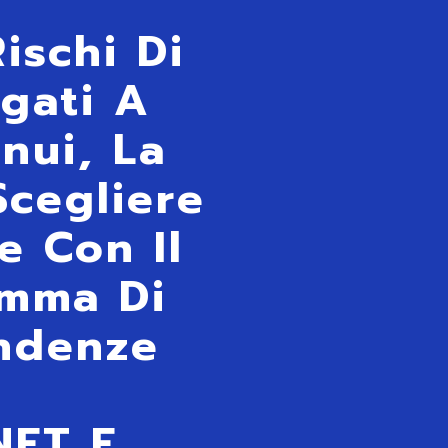
Rischi Di
gati A
inui, La
Scegliere
e Con Il
amma Di
endenze
NFT E