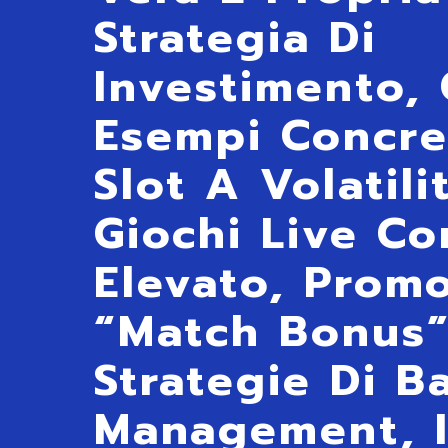
Strategia Di
Investimento,
Esempi Concre
Slot A Volatili
Giochi Live C
Elevato, Promo
“match Bonus”
Strategie Di B
Management, I