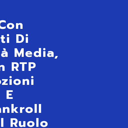
 Con
ti Di
tà Media,
on RTP
zioni
 E
ankroll
l Ruolo