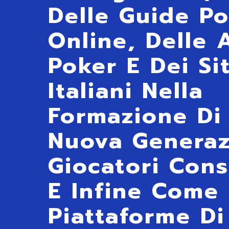
Delle Guide P
Online, Delle
Poker E Dei Si
Italiani Nella
Formazione Di
Nuova Generaz
Giocatori Cons
E Infine Come
Piattaforme Di