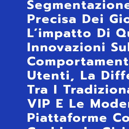
Segmentazione
Precisa Dei Gi
L’impatto Di Q
Innovazioni Su
Comportament
Utenti, La Dif
Tra I Tradizion
VIP E Le Mode
Piattaforme C