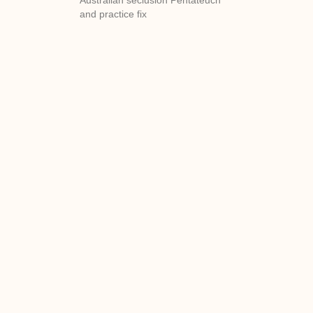
Australian seclusion Pentateuch
and practice fix