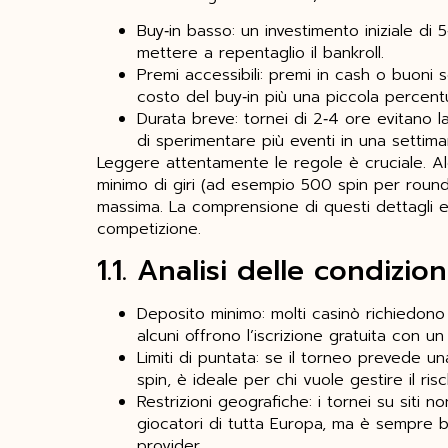
Buy‑in basso: un investimento iniziale di
mettere a repentaglio il bankroll.
Premi accessibili: premi in cash o buon
costo del buy‑in più una piccola percentu
Durata breve: tornei di 2‑4 ore evitano
di sperimentare più eventi in una settima
Leggere attentamente le regole è cruciale. A
minimo di giri (ad esempio 500 spin per round),
massima. La comprensione di questi dettagli e
competizione.
1.1. Analisi delle condizi
Deposito minimo: molti casinò richiedono
alcuni offrono l’iscrizione gratuita con u
Limiti di puntata: se il torneo prevede u
spin, è ideale per chi vuole gestire il risc
Restrizioni geografiche: i tornei su sit
giocatori di tutta Europa, ma è sempre be
provider.