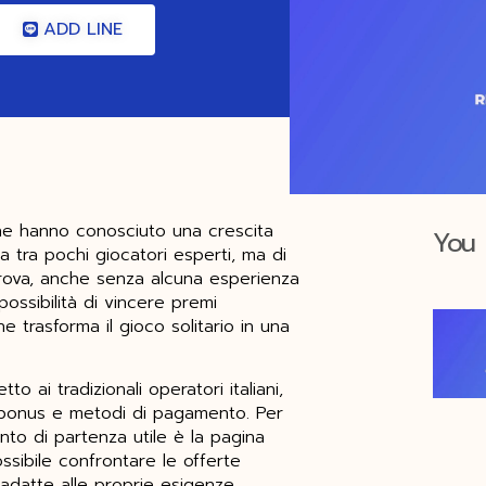
ADD LINE
line hanno conosciuto una crescita
You 
da tra pochi giocatori esperti, ma di
 prova, anche senza alcuna esperienza
possibilità di vincere premi
e trasforma il gioco solitario in una
to ai tradizionali operatori italiani,
 bonus e metodi di pagamento. Per
to di partenza utile è la pagina
ssibile confrontare le offerte
 adatte alle proprie esigenze.