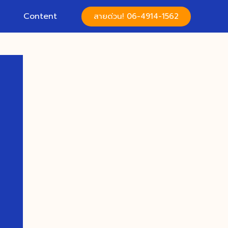
Content
สายด่วน! 06-4914-1562