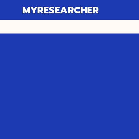
MYRESEARCHER