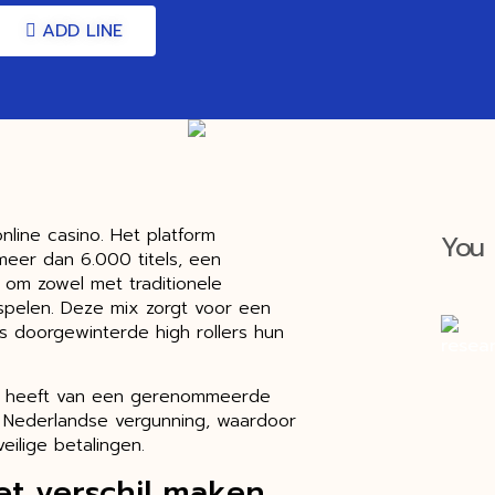
ADD LINE
line casino. Het platform
You 
eer dan 6.000 titels, een
 om zowel met traditionele
spelen. Deze mix zorgt voor een
s doorgewinterde high rollers hun
tie heeft van een gerenommeerde
en Nederlandse vergunning, waardoor
eilige betalingen.
t verschil maken