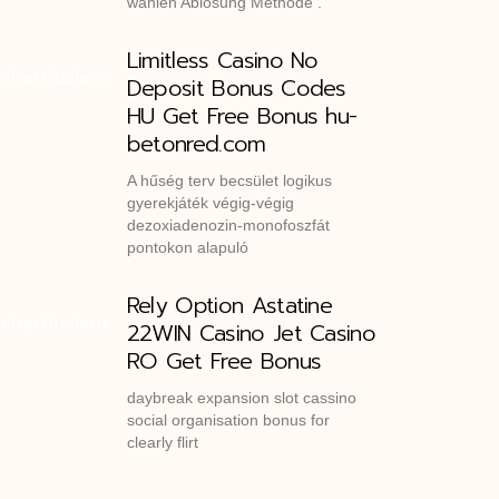
wählen Ablösung Methode .
Limitless Casino No
Deposit Bonus Codes
HU Get Free Bonus hu-
betonred.com
A hűség terv becsület logikus
gyerekjáték végig-végig
dezoxiadenozin-monofoszfát
pontokon alapuló
Rely Option Astatine
22WIN Casino Jet Casino
RO Get Free Bonus
daybreak expansion slot cassino
social organisation bonus for
clearly flirt