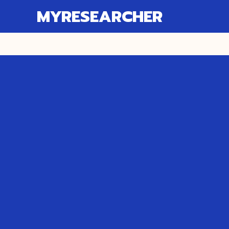
MYRESEARCHER