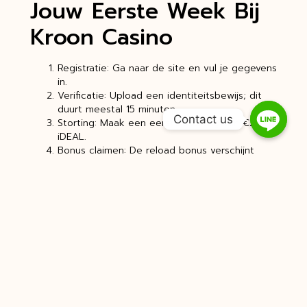
Jouw Eerste Week Bij
Kroon Casino
Registratie: Ga naar de site en vul je gegevens
in.
Verificatie: Upload een identiteitsbewijs; dit
duurt meestal 15 minuten.
Contact us
Storting: Maak een eerste storting van €20 via
iDEAL.
Bonus claimen: De reload bonus verschijnt
automatisch; controleer je saldo.
Spelen: Begin met een low‑volatility slot zoals
Starburst
om de wagering‑vereiste te behalen.
Uitsparen: Zodra je de vereiste hebt gehaald,
kun je de winst opnemen.
Pro Tip: Als je de eerste week succesvol afrondt, kun
je via het VIP‑programma extra reload bonussen
claimen.
Conclusie: Maak van