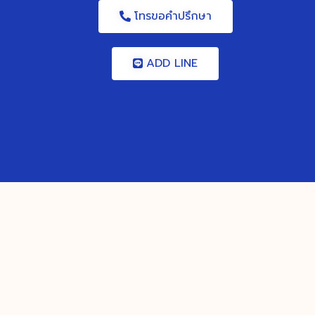
โทรขอคำปรึกษา
ADD LINE