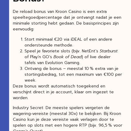
De reload bonus van Kroon Casino is een extra
speeltegoedpercentage dat je ontvangt nadat je een
minimale storting hebt gedaan. De basisprincipes zijn
eenvoudig:
Stort minimaal €20 via iDEAL of een andere
ondersteunde methode.
Speel je favoriete slots (bijv. NetEnt’s
Starburst
of Play’n GO’s
Book of Dead
) of live dealer
tafels van Evolution Gaming.
Ontvang de bonus – meestal 10 % extra van je
stortingsbedrag, tot een maximum van €100 per
week.
Deze bonus wordt automatisch toegekend en
verschijnt direct in je account, klaar om ingezet te
worden.
Industry Secret: De meeste spelers vergeten de
wagering‑vereiste (meestal 30x) te bekijken. Bij Kroon
Casino kun je deze vereiste vaak verlagen door te
spelen op slots met een hogere RTP (bijv. 96,5 % voor