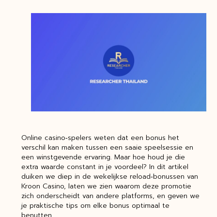
Online casino‑spelers weten dat een bonus het
verschil kan maken tussen een saaie speelsessie en
een winstgevende ervaring. Maar hoe houd je die
extra waarde constant in je voordeel? In dit artikel
duiken we diep in de wekelijkse reload‑bonussen van
Kroon Casino, laten we zien waarom deze promotie
zich onderscheidt van andere platforms, en geven we
je praktische tips om elke bonus optimaal te
benutten.