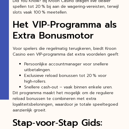
Did You Know? Bij Kroon Casino dragen live dealer
spellen tot 20 % bij aan de wagering‑vereisten, terwijl
slots vaak 100 % meetellen.
Het VIP‑Programma als
Extra Bonusmotor
Voor spelers die regelmatig terugkeren, biedt Kroon
Casino een VIP‑programma dat extra voordelen geeft:
Persoonlijke accountmanager voor snellere
uitbetalingen.
Exclusieve reload bonussen tot 20 % voor
high‑rollers.
Snellere cash‑out – vaak binnen enkele uren.
Dit programma maakt het mogelijk om de reguliere
reload bonussen te combineren met extra
loyaliteitsbeloningen, waardoor je totale speeltegoed
aanzienlijk groeit.
Stap‑voor‑Stap Gids: