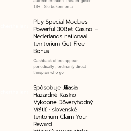
aufrechterhalten Theater gleich
18+ . Sie bekennen a
Play Special Modules
Powerful 30Bet Casino –
Nederlands nationaal
territorium Get Free
Bonus
Cashback offers appear
periodically , ordinarily direct
thespian who go
Spôsobuje Jiliasia
Hazardné Kasíno
Vykopne Dôveryhodný
Vrátiť · slovenské
teritorium Claim Your
Reward