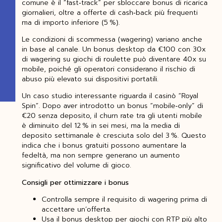
comune è il “fast‑track” per sbloccare bonus di ricarica
giornalieri, oltre a offerte di cash‑back più frequenti
ma di importo inferiore (5 %).
Le condizioni di scommessa (wagering) variano anche
in base al canale. Un bonus desktop da €100 con 30x
di wagering su giochi di roulette può diventare 40x su
mobile, poiché gli operatori considerano il rischio di
abuso più elevato sui dispositivi portatili.
Un caso studio interessante riguarda il casinò “Royal
Spin”. Dopo aver introdotto un bonus “mobile‑only” di
€20 senza deposito, il churn rate tra gli utenti mobile
è diminuito del 12 % in sei mesi, ma la media di
deposito settimanale è cresciuta solo del 3 %. Questo
indica che i bonus gratuiti possono aumentare la
fedeltà, ma non sempre generano un aumento
significativo del volume di gioco.
Consigli per ottimizzare i bonus
Controlla sempre il requisito di wagering prima di
accettare un’offerta.
Usa il bonus desktop per giochi con RTP più alto