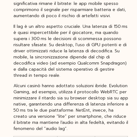
significativa rimane il bitrate: le app mobile spesso
comprimono il segnale per risparmiare batteria e dati,
aumentando di poco il rischio di artefatti visivi.
Il lag è un altro aspetto cruciale. Una latenza di 150 ms
è quasi impercettibile per il giocatore, ma quando
supera i 300 ms le decisioni di scommessa possono
risultare sfasate. Su desktop, l’uso di GPU potenti e di
driver ottimizzati riduce la latenza di decodifica. Su
mobile, la sincronizzazione dipende dal chip di
decodifica video (ad esempio Qualcomm Snapdragon)
e dalla capacità del sistema operativo di gestire
thread in tempo reale.
Alcuni casinò hanno adottato soluzioni ibride. Evolution
Gaming, ad esempio, utilizza il protocollo WebRTC per
minimizzare il ritardo sia su browser desktop sia su app
native, garantendo una differenza di latenza inferiore a
50 ms tra le due piattaforme. NetEnt, invece, ha
creato una versione “lite” per smartphone, che riduce
il bitrate ma mantiene l’audio in alta fedeltà, evitando il
fenomeno del “audio lag”.