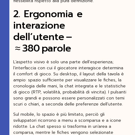
flessibilità rispetto alla pura definizione.
2. Ergonomia e
interazione
dell’utente –
≈ 380 parole
L’aspetto visivo è solo una parte dell’esperienza;
l’interfaccia con cui il giocatore interagisce determina
il comfort di gioco. Su desktop, il layout della tavola è
ampio: spazio sufficiente per visualizzare le fiches, la
cronologia delle mani, la chat integrata e le statistiche
di gioco (RTP, volatilità, probabilità di vincita). I pulsanti
sono grandi e possono essere personalizzati con temi
scuri o chiari, a seconda delle preferenze dell’utente.
Sul mobile, lo spazio è più limitato, perciò gli
sviluppatori ricorrono a menu a scomparsa e a icone
ridotte. La chat spesso si trasforma in un’area a
comparsa, mentre le fiches vengono selezionate