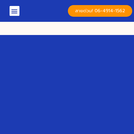
สายด่วน! 06-4914-1562