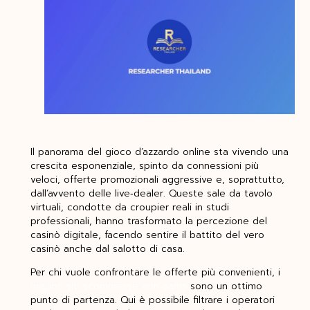
Il panorama del gioco d’azzardo online sta vivendo una
crescita esponenziale, spinto da connessioni più
veloci, offerte promozionali aggressive e, soprattutto,
dall’avvento delle live‑dealer. Queste sale da tavolo
virtuali, condotte da croupier reali in studi
professionali, hanno trasformato la percezione del
casinò digitale, facendo sentire il battito del vero
casinò anche dal salotto di casa.
Per chi vuole confrontare le offerte più convenienti, i
migliori siti scommesse non aams
sono un ottimo
punto di partenza. Qui è possibile filtrare i operatori