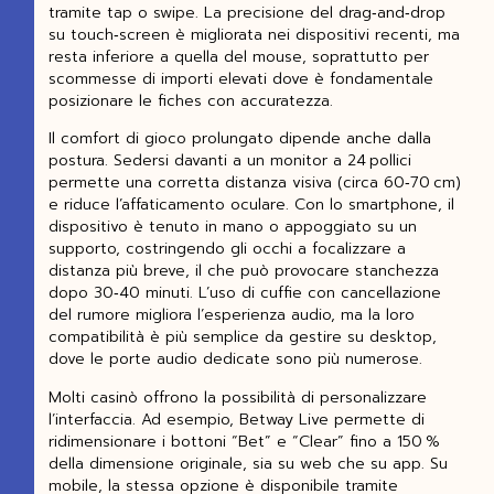
tramite tap o swipe. La precisione del drag‑and‑drop
su touch‑screen è migliorata nei dispositivi recenti, ma
resta inferiore a quella del mouse, soprattutto per
scommesse di importi elevati dove è fondamentale
posizionare le fiches con accuratezza.
Il comfort di gioco prolungato dipende anche dalla
postura. Sedersi davanti a un monitor a 24 pollici
permette una corretta distanza visiva (circa 60‑70 cm)
e riduce l’affaticamento oculare. Con lo smartphone, il
dispositivo è tenuto in mano o appoggiato su un
supporto, costringendo gli occhi a focalizzare a
distanza più breve, il che può provocare stanchezza
dopo 30‑40 minuti. L’uso di cuffie con cancellazione
del rumore migliora l’esperienza audio, ma la loro
compatibilità è più semplice da gestire su desktop,
dove le porte audio dedicate sono più numerose.
Molti casinò offrono la possibilità di personalizzare
l’interfaccia. Ad esempio, Betway Live permette di
ridimensionare i bottoni “Bet” e “Clear” fino a 150 %
della dimensione originale, sia su web che su app. Su
mobile, la stessa opzione è disponibile tramite