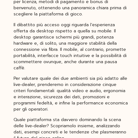
per licenza, metodi di pagamento e bonus di
benvenuto, ottenendo una panoramica chiara prima di
scegliere la piattaforma di gioco.
Il dibattito più acceso oggi riguarda l’esperienza
offerta da desktop rispetto a quella su mobile. Il
desktop garantisce schermi più grandi, potenza
hardware e, di solito, una maggiore stabilità della
connessione via fibra. Il mobile, al contrario, promette
portabilità, interfacce touch intuitive e la possibilità di
scommettere ovunque, anche durante una pausa
caffè.
Per valutare quale dei due ambienti sia più adatto alle
live‑dealer, prenderemo in considerazione cinque
criteri fondamentali: qualità video e audio, ergonomia
e interazione, sicurezza dei dati, promozioni e
programmi fedeltà, e infine la performance economica
per gli operatori.
Quale piattaforma sta davvero dominando la scena
delle live‑dealer? Scopriamolo insieme, analizzando
dati, esempi concreti e le tendenze che plasmeranno