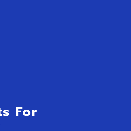
ts For
y