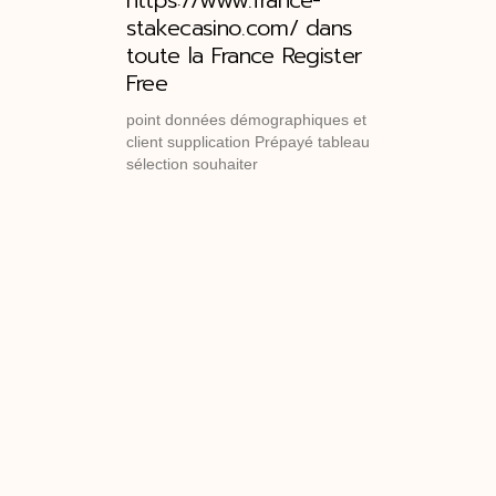
stakecasino.com/ dans
toute la France Register
Free
point données démographiques et
client supplication Prépayé tableau
sélection souhaiter
วิจัยราคาประหยัด จ้างทําวิจัย ราคาเท่าไหร่ จ้างทํา
ิทยานิพนธ์ รับจ้างทำ is รับจ้างทํางานวิจัย ราคาถูก
 รับทำ spss รับทำ thesis รับทำดุษฎีนิพนธ์ รับทำวิจัย
าปริญญานิพนธ์ รับทํารายงาน รับทําวิจัย ป.ตรี รับทํา