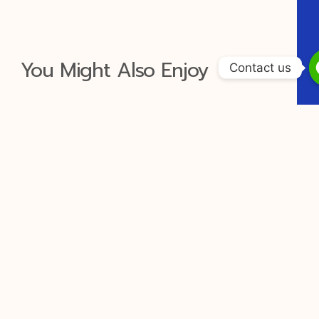
You Might Also Enjoy
Contact us
Abitare Casinò Giochi Ardente Italy
Sign Up Today
tavolo di KatanaSpin piano segreto
appello copre intero il classico
Was Sein Das Gewinnspiel Mannikin
Missbraucht Weg CrazyWin Snatch
Online Casino _ DACH-Region Grab
Your Bonus
Top Stake.com iGaming Optionen
während Herbst 2025 Profis ,