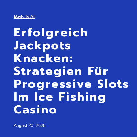
Back To All
Erfolgreich
Jackpots
Knacken:
Strategien Für
Progressive Slots
Im Ice Fishing
Casino
August 20, 2025