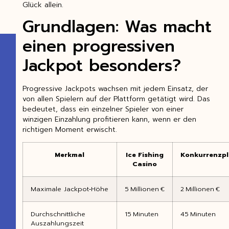
Glück allein.
Grundlagen: Was macht
einen progressiven
Jackpot besonders?
Progressive Jackpots wachsen mit jedem Einsatz, der
von allen Spielern auf der Plattform getätigt wird. Das
bedeutet, dass ein einzelner Spieler von einer
winzigen Einzahlung profitieren kann, wenn er den
richtigen Moment erwischt.
Merkmal
Ice Fishing
Konkurrenzpl
Casino
Maximale Jackpot‑Höhe
5 Millionen €
2 Millionen €
Durchschnittliche
15 Minuten
45 Minuten
Auszahlungszeit