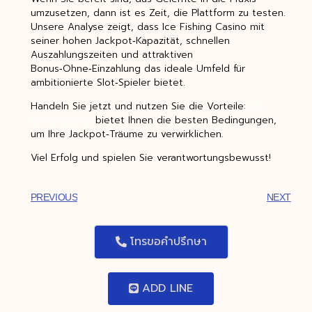
umzusetzen, dann ist es Zeit, die Plattform zu testen.
Unsere Analyse zeigt, dass Ice Fishing Casino mit
seiner hohen Jackpot‑Kapazität, schnellen
Auszahlungszeiten und attraktiven
Bonus‑Ohne‑Einzahlung das ideale Umfeld für
ambitionierte Slot‑Spieler bietet.
Handeln Sie jetzt und nutzen Sie die Vorteile:
Ice
online casino
bietet Ihnen die besten Bedingungen,
um Ihre Jackpot‑Träume zu verwirklichen.
Viel Erfolg und spielen Sie verantwortungsbewusst!
PREVIOUS
NEXT
โทรขอคำปรึกษา
ADD LINE