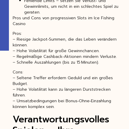
Fehlende Limits – setzen Sie Verlust‑ und
Gewinnlimits, um nicht in ein schlechtes Spiel zu
geraten.
Pros und Cons von progressiven Slots im Ice Fishing
Casino
Pros:
– Riesige Jackpot‑Summen, die das Leben verändern
können.
– Hohe Volatilität für große Gewinnchancen.
– Regelmäßige Cashback‑Aktionen mindern Verluste.
– Schnelle Auszahlungen (bis zu 15 Minuten).
Cons:
– Seltene Treffer erfordern Geduld und ein großes
Budget.
– Hohe Volatilität kann zu längeren Durststrecken
führen.
– Umsatzbedingungen bei Bonus‑Ohne‑Einzahlung
können komplex sein.
Verantwortungsvolles