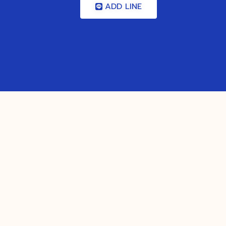
ADD LINE