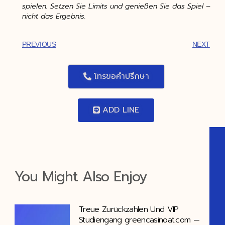
spielen. Setzen Sie Limits und genießen Sie das Spiel –
nicht das Ergebnis.
PREVIOUS
NEXT
โทรขอคำปรึกษา
ADD LINE
You Might Also Enjoy
Treue Zurückzahlen Und VIP
Studiengang greencasinoat.com —