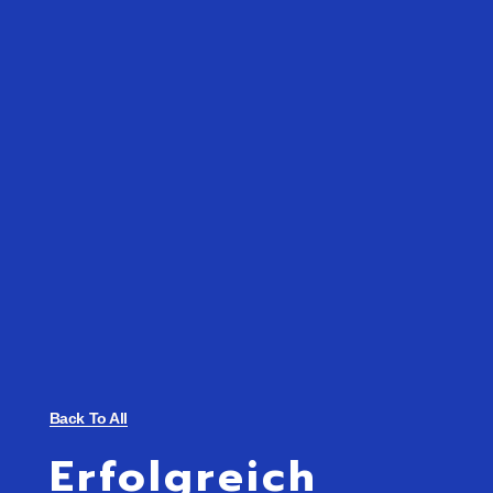
Back To All
Erfolgreich