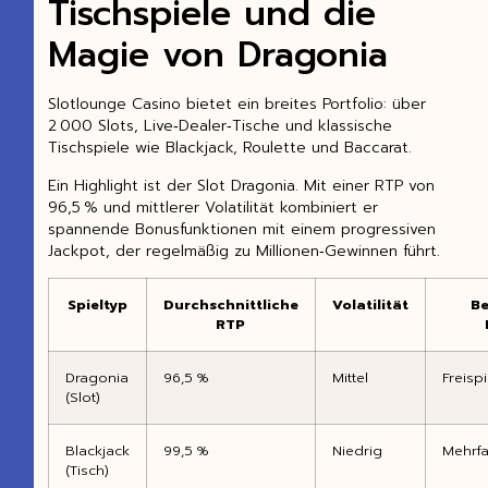
Tischspiele und die
Magie von Dragonia
Slotlounge Casino bietet ein breites Portfolio: über
2 000 Slots, Live‑Dealer‑Tische und klassische
Tischspiele wie Blackjack, Roulette und Baccarat.
Ein Highlight ist der Slot Dragonia. Mit einer RTP von
96,5 % und mittlerer Volatilität kombiniert er
spannende Bonusfunktionen mit einem progressiven
Jackpot, der regelmäßig zu Millionen‑Gewinnen führt.
Spieltyp
Durchschnittliche
Volatilität
Be
RTP
Dragonia
96,5 %
Mittel
Freispi
(Slot)
Blackjack
99,5 %
Niedrig
Mehrfa
(Tisch)