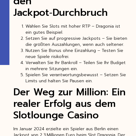
den
Jackpot‑Durchbruch
Wählen Sie Slots mit hoher RTP – Dragonia ist
ein gutes Beispiel.
Setzen Sie auf progressive Jackpots – Sie bieten
die größten Auszahlungen, wenn auch seltener.
Nutzen Sie Bonus ohne Einzahlung – Testen Sie
neue Spiele risikofrei.
Verwalten Sie Ihr Bankroll – Teilen Sie Ihr Budget
in mehrere Sitzungen ein.
Spielen Sie verantwortungsbewusst – Setzen Sie
Limits und halten Sie Pausen ein.
Der Weg zur Million: Ein
realer Erfolg aus dem
Slotlounge Casino
Im Januar 2024 erzielte ein Spieler aus Berlin einen
Jackpot von 2,3 Millionen Euro beim Slot Dragonia. Der