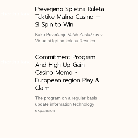
Preverjeno Spletna Ruleta
Taktike Malina Casino —
SI Spin to Win
Kako Povečanje Vaših Zaslužkov v
Virtualni Igri na kolesu Resnica
Commitment Program
And High-Up Gain
Casino Memo ◦
European region Play &
Claim
The program on a regular basis
update information technology
expansion