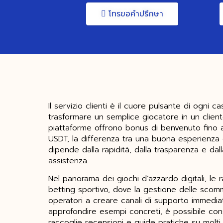
โทรขอคำปรึกษา
Il servizio clienti è il cuore pulsante di ogni 
trasformare un semplice giocatore in un clien
piattaforme offrono bonus di benvenuto fino 
USDT, la differenza tra una buona esperienz
dipende dalla rapidità, dalla trasparenza e d
assistenza.
Nel panorama dei giochi d’azzardo digitali, le r
betting sportivo, dove la gestione delle scom
operatori a creare canali di supporto immediat
approfondire esempi concreti, è possibile cons
raccoglie recensioni e guide pratiche su molti 