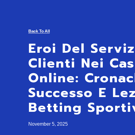
Back To All
Eroi Del Serviz
Clienti Nei Ca
Online: Cronac
Successo E Lez
Betting Sporti
November 5, 2025