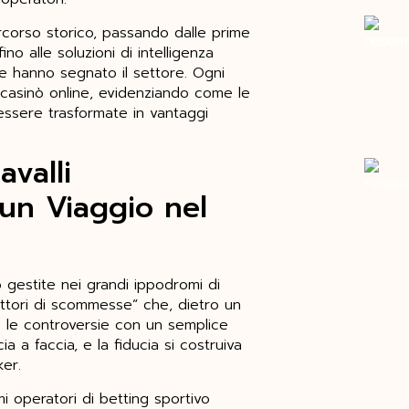
rcorso storico, passando dalle prime
o alle soluzioni di intelligenza
 che hanno segnato il settore. Ogni
n casinò online, evidenziando come le
essere trasformate in vantaggi
valli
: un Viaggio nel
 gestite nei grandi ippodromi di
ittori di scommesse” che, dietro un
 le controversie con un semplice
a a faccia, e la fiducia si costruiva
er.
mi operatori di betting sportivo