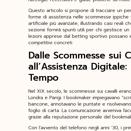
Questo articolo si propone di tracciare un pe
forme di assistenza nelle scommesse ippiche fin
artificiale più avanzate, illustrando casi reali
sezione fornirà spunti utili per chi gestisce u
lezioni apprese dal betting sportivo possano 
competitivi concreti.
Dalle Scommesse sui Ca
all’Assistenza Digitale
Tempo
Nel XIX secolo, le scommesse sui cavalli erano
Londra e Parigi. I bookmaker impiegavano “scr
bancone, annotavano le puntate e risolvevano
foglio di carta. La comunicazione avveniva facci
grazie alla reputazione personale del bookmak
Con l’avvento del telefono negli anni ’30, i pri