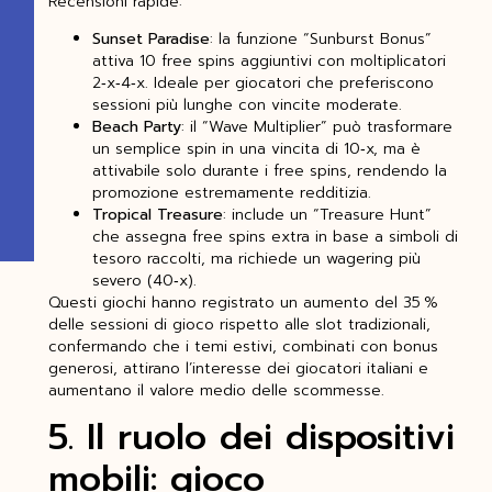
Recensioni rapide:
Sunset Paradise
: la funzione “Sunburst Bonus”
attiva 10 free spins aggiuntivi con moltiplicatori
2‑x‑4‑x. Ideale per giocatori che preferiscono
sessioni più lunghe con vincite moderate.
Beach Party
: il “Wave Multiplier” può trasformare
un semplice spin in una vincita di 10‑x, ma è
attivabile solo durante i free spins, rendendo la
promozione estremamente redditizia.
Tropical Treasure
: include un “Treasure Hunt”
che assegna free spins extra in base a simboli di
tesoro raccolti, ma richiede un wagering più
severo (40‑x).
Questi giochi hanno registrato un aumento del 35 %
delle sessioni di gioco rispetto alle slot tradizionali,
confermando che i temi estivi, combinati con bonus
generosi, attirano l’interesse dei giocatori italiani e
aumentano il valore medio delle scommesse.
5. Il ruolo dei dispositivi
mobili: gioco