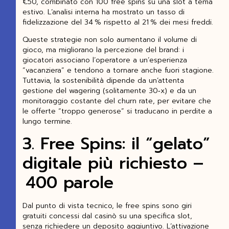
€50, combinato con 100 free spins su una slot a tema
estivo. L’analisi interna ha mostrato un tasso di
fidelizzazione del 34 % rispetto al 21 % dei mesi freddi.
Queste strategie non solo aumentano il volume di
gioco, ma migliorano la percezione del brand: i
giocatori associano l’operatore a un’esperienza
“vacanziera” e tendono a tornare anche fuori stagione.
Tuttavia, la sostenibilità dipende da un’attenta
gestione del wagering (solitamente 30‑x) e da un
monitoraggio costante del churn rate, per evitare che
le offerte “troppo generose” si traducano in perdite a
lungo termine.
3. Free Spins: il “gelato”
digitale più richiesto –
400 parole
Dal punto di vista tecnico, le free spins sono giri
gratuiti concessi dal casinò su una specifica slot,
senza richiedere un deposito aggiuntivo. L’attivazione