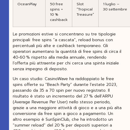
OceanPlay
50 free
Slot
1 luglio –
spins +
“Tropical
30 settembre
10 %
Treasure”
cashback
Le promozioni estive si concentrano su tre tipologie
principali: free spins “a cascata”, reload bonus con
percentuali più alte e cashback temporaneo. Gli
operatori aumentano la quantità di free spins di circa il
40‑60 % rispetto alla media annuale, rendendo
l’offerta più attraente per chi cerca una spinta iniziale
senza impegno di deposito.
Un caso studio: CasinoWave ha raddoppiato le free
spins offerte su “Beach Party” durante l’estate 2023,
passando da 35 a 70 spin per nuovo registrato. Il
risultato è stato un incremento del 27 % dell’ARPU
(Average Revenue Per User) nello stesso periodo,
grazie a una maggiore attività di gioco e a una più alta
conversione da free spin a gioco a pagamento. Un
altro esempio è SunSpinClub, che ha introdotto un
“summer reload” del 20 % per depositi superiori a