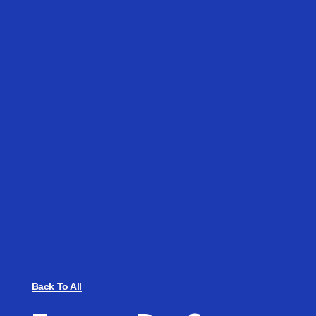
Back To All