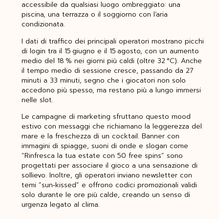
accessibile da qualsiasi luogo ombreggiato: una
piscina, una terrazza o il soggiorno con l’aria
condizionata.
I dati di traffico dei principali operatori mostrano picchi
di login tra il 15 giugno e il 15 agosto, con un aumento
medio del 18 % nei giorni più caldi (oltre 32 °C). Anche
il tempo medio di sessione cresce, passando da 27
minuti a 33 minuti, segno che i giocatori non solo
accedono più spesso, ma restano più a lungo immersi
nelle slot.
Le campagne di marketing sfruttano questo mood
estivo con messaggi che richiamano la leggerezza del
mare e la freschezza di un cocktail. Banner con
immagini di spiagge, suoni di onde e slogan come
“Rinfresca la tua estate con 50 free spins” sono
progettati per associare il gioco a una sensazione di
sollievo. Inoltre, gli operatori inviano newsletter con
temi “sun‑kissed” e offrono codici promozionali validi
solo durante le ore più calde, creando un senso di
urgenza legato al clima.