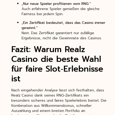
„Nur neue Spieler profitieren vom RNG.“
Auch erfahrene Spieler genießen die gleiche
Fairness bei jedem Spin.
„Ein Zertifikat bedeutet, dass das Casino immer
gewinnt.“
Nein. Das Zertifikat garantiert nur zufällige
Ergebnisse, nicht die Gewinnrate des Casinos.
Fazit: Warum Realz
Casino die beste Wahl
für faire Slot‑Erlebnisse
ist
Nach eingehender Analyse lässt sich festhalten, dass
Realz Casino dank seines RNG‑Zertifikats ein
besonders sicheres und faires Spielerlebnis bietet. Die
Kombination aus Willkommensbonus, schneller
Auszahlung und einem breiten Portfolio an