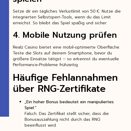
Setze dir ein tägliches Verlustlimit von 50 €. Nutze die
integrierten Selbstsperr‑Tools, wenn du das Limit
erreichst. So bleibt das Spiel spaßig und sicher.
4. Mobile Nutzung prüfen
Realz Casino bietet eine mobil‑optimierte Oberfläche.
Teste die Slots auf deinem Smartphone, bevor du
größere Einsätze tätigst – so erkennst du eventuelle
Performance‑Probleme frühzeitig.
Häufige Fehlannahmen
über RNG‑Zertifikate
„Ein hoher Bonus bedeutet ein manipuliertes
Spiel.“
Falsch. Das Zertifikat stellt sicher, dass die
Bonusauszahlung nicht durch das RNG
beeinflusst wird.