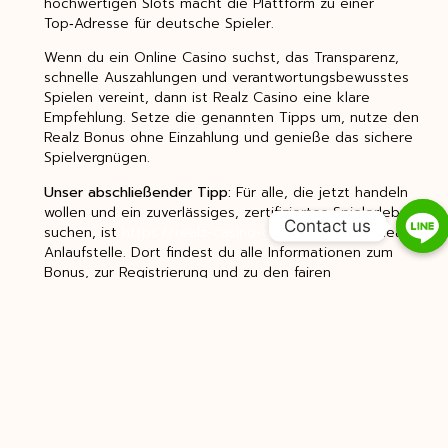
hochwertigen Slots macht die Plattform zu einer
Top‑Adresse für deutsche Spieler.
Wenn du ein Online Casino suchst, das Transparenz,
schnelle Auszahlungen und verantwortungsbewusstes
Spielen vereint, dann ist Realz Casino eine klare
Empfehlung. Setze die genannten Tipps um, nutze den
Realz Bonus ohne Einzahlung und genieße das sichere
Spielvergnügen.
Unser abschließender Tipp:
Für alle, die jetzt handeln
wollen und ein zuverlässiges, zertifiziertes Spielerlebnis
Contact us
suchen, ist
https://realz-casino-gewinn.net/
die ideale
Anlaufstelle. Dort findest du alle Informationen zum
Bonus, zur Registrierung und zu den fairen
Spielbedingungen – und kannst sofort loslegen.
PREVIOUS
NEXT
โทรขอคำปรึกษา