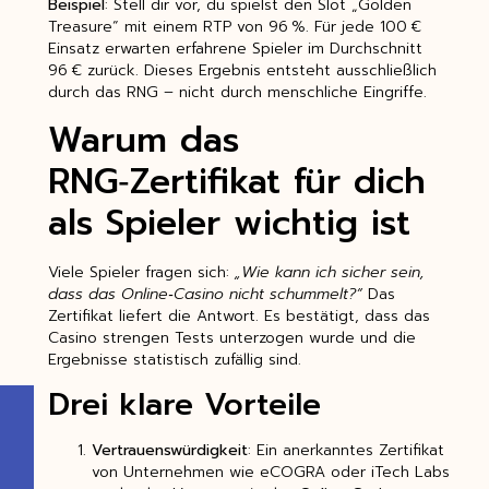
Beispiel
: Stell dir vor, du spielst den Slot „Golden
Treasure“ mit einem RTP von 96 %. Für jede 100 €
Einsatz erwarten erfahrene Spieler im Durchschnitt
96 € zurück. Dieses Ergebnis entsteht ausschließlich
durch das RNG – nicht durch menschliche Eingriffe.
Warum das
RNG‑Zertifikat für dich
als Spieler wichtig ist
Viele Spieler fragen sich:
„Wie kann ich sicher sein,
dass das Online‑Casino nicht schummelt?“
Das
Zertifikat liefert die Antwort. Es bestätigt, dass das
Casino strengen Tests unterzogen wurde und die
Ergebnisse statistisch zufällig sind.
Drei klare Vorteile
Vertrauenswürdigkeit
: Ein anerkanntes Zertifikat
von Unternehmen wie eCOGRA oder iTech Labs