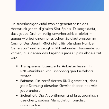
Ein zuverlässiger Zufallszahlengenerator ist das
Herzstück jedes digitalen Slot‑Spiels. Er sorgt dafür,
dass jedes Drehen völlig unvorhersehbar bleibt –
genau wie bei einem physischen Spielautomaten im
Casino. Der Begriff RNG steht für „Random Number
Generator“ und erzeugt in Millisekunden Tausende von
Zahlen, aus denen das Ergebnis jedes Spins abgeleitet
wird.
Transparenz
: Lizenzierte Anbieter lassen ihr
RNG‑Verfahren von unabhängigen Prüflabors
testen.
Fairness
: Ein zertifiziertes RNG garantiert, dass
jede Drehung dieselbe Gewinnchance hat wie
jede andere.
Sicherheit
: Die Algorithmen sind kryptografisch
gesichert, sodass Manipulation praktisch
unmöglich ist.