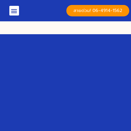
สายด่วน! 06-4914-1562