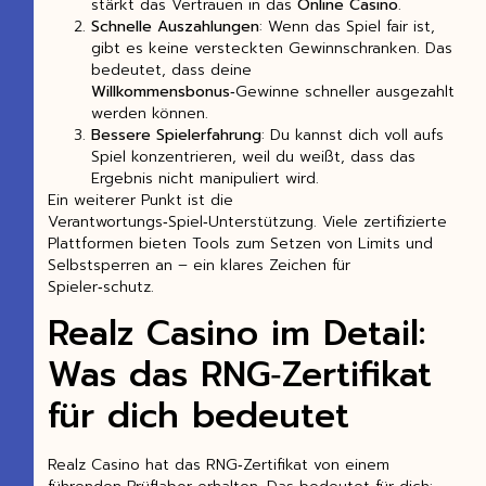
stärkt das Vertrauen in das
Online Casino
.
Schnelle Auszahlungen
: Wenn das Spiel fair ist,
gibt es keine versteckten Gewinnschranken. Das
bedeutet, dass deine
Willkommensbonus
‑Gewinne schneller ausgezahlt
werden können.
Bessere Spielerfahrung
: Du kannst dich voll aufs
Spiel konzentrieren, weil du weißt, dass das
Ergebnis nicht manipuliert wird.
Ein weiterer Punkt ist die
Verantwortungs‑Spiel‑Unterstützung. Viele zertifizierte
Plattformen bieten Tools zum Setzen von Limits und
Selbstsperren an – ein klares Zeichen für
Spieler‑schutz.
Realz Casino im Detail:
Was das RNG‑Zertifikat
für dich bedeutet
Realz Casino hat das RNG‑Zertifikat von einem