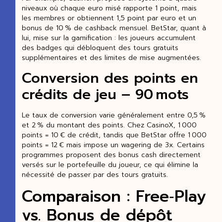
niveaux où chaque euro misé rapporte 1 point, mais
les membres or obtiennent 1,5 point par euro et un
bonus de 10 % de cashback mensuel. BetStar, quant à
lui, mise sur la gamification : les joueurs accumulent
des badges qui débloquent des tours gratuits
supplémentaires et des limites de mise augmentées.
Conversion des points en
crédits de jeu – 90 mots
Le taux de conversion varie généralement entre 0,5 %
et 2 % du montant des points. Chez CasinoX, 1 000
points = 10 € de crédit, tandis que BetStar offre 1 000
points = 12 € mais impose un wagering de 3x. Certains
programmes proposent des bonus cash directement
versés sur le portefeuille du joueur, ce qui élimine la
nécessité de passer par des tours gratuits.
Comparaison : Free‑Play
vs. Bonus de dépôt