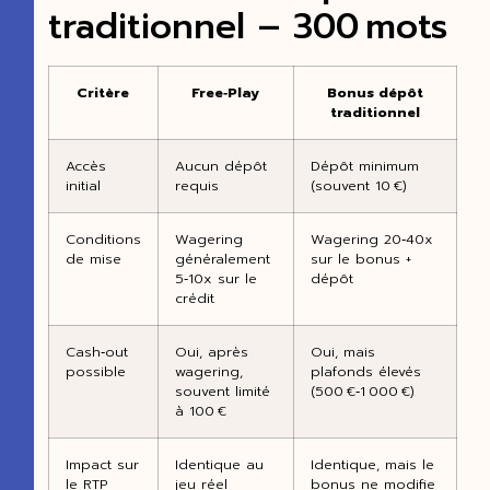
traditionnel – 300 mots
Critère
Free‑Play
Bonus dépôt
traditionnel
Accès
Aucun dépôt
Dépôt minimum
initial
requis
(souvent 10 €)
Conditions
Wagering
Wagering 20‑40x
de mise
généralement
sur le bonus +
5‑10x sur le
dépôt
crédit
Cash‑out
Oui, après
Oui, mais
possible
wagering,
plafonds élevés
souvent limité
(500 €‑1 000 €)
à 100 €
Impact sur
Identique au
Identique, mais le
le RTP
jeu réel
bonus ne modifie