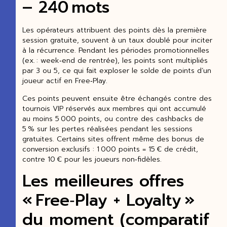
– 240 mots
Les opérateurs attribuent des points dès la première
session gratuite, souvent à un taux doublé pour inciter
à la récurrence. Pendant les périodes promotionnelles
(ex. : week‑end de rentrée), les points sont multipliés
par 3 ou 5, ce qui fait exploser le solde de points d’un
joueur actif en Free‑Play.
Ces points peuvent ensuite être échangés contre des
tournois VIP réservés aux membres qui ont accumulé
au moins 5 000 points, ou contre des cashbacks de
5 % sur les pertes réalisées pendant les sessions
gratuites. Certains sites offrent même des bonus de
conversion exclusifs : 1 000 points = 15 € de crédit,
contre 10 € pour les joueurs non‑fidèles.
Les meilleures offres
« Free‑Play + Loyalty »
du moment (comparatif