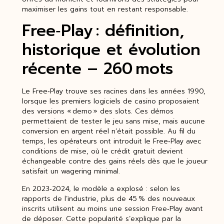
maximiser les gains tout en restant responsable.
Free‑Play : définition,
historique et évolution
récente – 260 mots
Le Free‑Play trouve ses racines dans les années 1990,
lorsque les premiers logiciels de casino proposaient
des versions « demo » des slots. Ces démos
permettaient de tester le jeu sans mise, mais aucune
conversion en argent réel n’était possible. Au fil du
temps, les opérateurs ont introduit le Free‑Play avec
conditions de mise, où le crédit gratuit devient
échangeable contre des gains réels dès que le joueur
satisfait un wagering minimal.
En 2023‑2024, le modèle a explosé : selon les
rapports de l’industrie, plus de 45 % des nouveaux
inscrits utilisent au moins une session Free‑Play avant
de déposer. Cette popularité s’explique par la