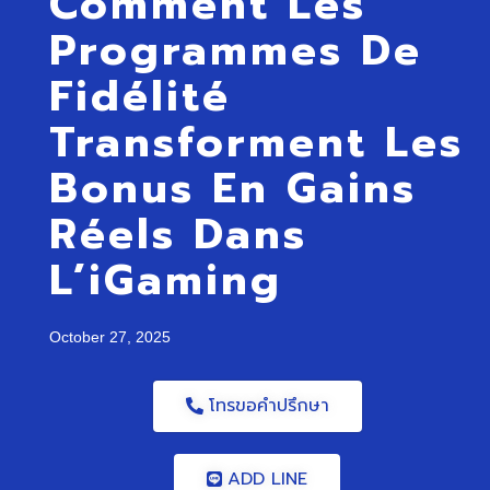
Comment Les
Programmes De
Fidélité
Transforment Les
Bonus En Gains
Réels Dans
L’iGaming
October 27, 2025
โทรขอคำปรึกษา
ADD LINE