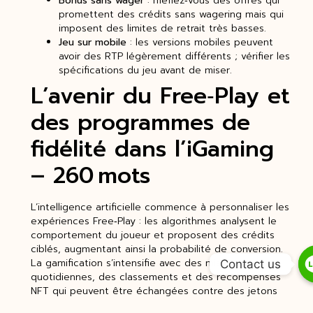
Bonus sans wager
: méfiez‑vous des offres qui
promettent des crédits sans wagering mais qui
imposent des limites de retrait très basses.
Jeu sur mobile
: les versions mobiles peuvent
avoir des RTP légèrement différents ; vérifier les
spécifications du jeu avant de miser.
L’avenir du Free‑Play et
des programmes de
fidélité dans l’iGaming
– 260 mots
L’intelligence artificielle commence à personnaliser les
expériences Free‑Play : les algorithmes analysent le
comportement du joueur et proposent des crédits
ciblés, augmentant ainsi la probabilité de conversion.
La gamification s’intensifie avec des missions
Contact us
quotidiennes, des classements et des récompenses
NFT qui peuvent être échangées contre des jetons
blockchain.