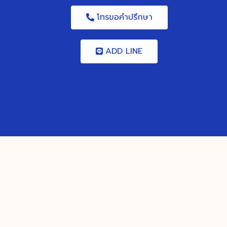
โทรขอคำปรึกษา
ADD LINE