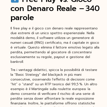
con Denaro Reale – 340
parole
Il free play e il gioco con denaro reale rappresentano
due estremi di un unico spettro esperienziale. Nella
modalità demo, il software utilizza un generatore di
numeri casuali (RNG) certificato, ma il capitale in gioco
è virtuale. Questo elimina il fattore emotivo legato alla
perdita, permettendo al giocatore di concentrarsi
esclusivamente su regole, payout e gestione del
bankroll.
Tra i vantaggi didattici, spicca la possibilità di testare
la “Basic Strategy” del blackjack in più mani
consecutive, osservando l’effetto di decisioni come
“hit” o “stand” su un RTP teorico del 99,5 %. Un altro
esempio è il Martingale sulla roulette europea: la
demo consente di verificare il rischio di una serie di
perdite senza dover affrontare la reale esposizione
finanziaria. Inoltre, le piattaforme offrono statistiche