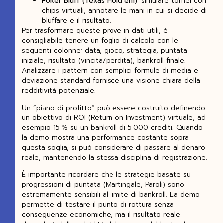
Poker Bluff (Texas Hold’em)
: simulare tornei con
chips virtuali, annotare le mani in cui si decide di
bluffare e il risultato.
Per trasformare queste prove in dati utili, è
consigliabile tenere un foglio di calcolo con le
seguenti colonne: data, gioco, strategia, puntata
iniziale, risultato (vincita/perdita), bankroll finale.
Analizzare i pattern con semplici formule di media e
deviazione standard fornisce una visione chiara della
redditività potenziale.
Un “piano di profitto” può essere costruito definendo
un obiettivo di ROI (Return on Investment) virtuale, ad
esempio 15 % su un bankroll di 5 000 crediti. Quando
la demo mostra una performance costante sopra
questa soglia, si può considerare di passare al denaro
reale, mantenendo la stessa disciplina di registrazione.
È importante ricordare che le strategie basate su
progressioni di puntata (Martingale, Paroli) sono
estremamente sensibili al limite di bankroll. La demo
permette di testare il punto di rottura senza
conseguenze economiche, ma il risultato reale