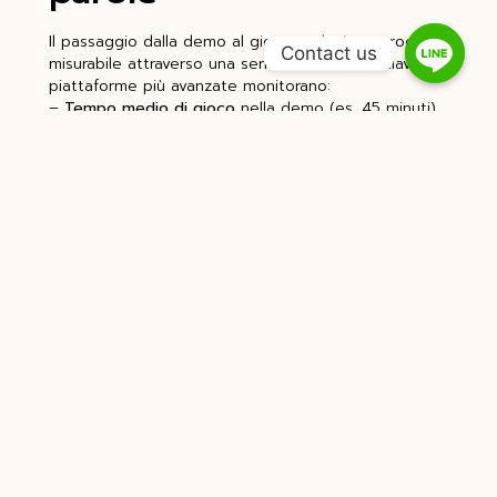
Il passaggio dalla demo al gioco reale è un processo
Contact us
misurabile attraverso una serie di metriche chiave. Le
piattaforme più avanzate monitorano:
–
Tempo medio di gioco
nella demo (es. 45 minuti).
–
Tasso di completamento delle sessioni
(percentuale
di giocatori che terminano una sessione di almeno 20
minuti).
–
Percentuale di upgrade
(giocatori che effettuano il
primo deposito).
Tipicamente, un tasso di upgrade superiore al 12 %
indica che la demo ha svolto un ruolo efficace di
funnel di conversione. Gli operatori utilizzano diverse
tecniche persuasive per accelerare questo passaggio.
Bonus di deposito
: 100 % fino a €200 più 50
free spins, attivabili solo dopo la prima puntata
reale.
Offerte “play‑to‑earn”
: i crediti guadagnati nella
demo possono essere convertiti in token di
gioco, incentivando il passaggio al reale.
Torni “VIP”
: i giocatori che superano una soglia di