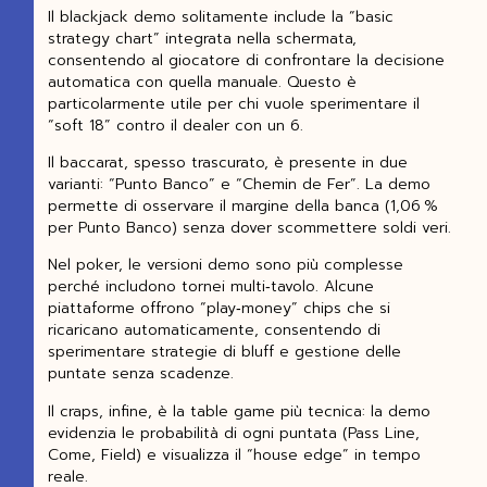
Il blackjack demo solitamente include la “basic
strategy chart” integrata nella schermata,
consentendo al giocatore di confrontare la decisione
automatica con quella manuale. Questo è
particolarmente utile per chi vuole sperimentare il
“soft 18” contro il dealer con un 6.
Il baccarat, spesso trascurato, è presente in due
varianti: “Punto Banco” e “Chemin de Fer”. La demo
permette di osservare il margine della banca (1,06 %
per Punto Banco) senza dover scommettere soldi veri.
Nel poker, le versioni demo sono più complesse
perché includono tornei multi‑tavolo. Alcune
piattaforme offrono “play‑money” chips che si
ricaricano automaticamente, consentendo di
sperimentare strategie di bluff e gestione delle
puntate senza scadenze.
Il craps, infine, è la table game più tecnica: la demo
evidenzia le probabilità di ogni puntata (Pass Line,
Come, Field) e visualizza il “house edge” in tempo
reale.