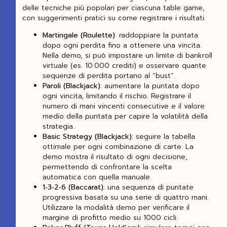
delle tecniche più popolari per ciascuna table game,
con suggerimenti pratici su come registrare i risultati.
Martingale (Roulette)
: raddoppiare la puntata
dopo ogni perdita fino a ottenere una vincita.
Nella demo, si può impostare un limite di bankroll
virtuale (es. 10 000 crediti) e osservare quante
sequenze di perdita portano al “bust”.
Paroli (Blackjack)
: aumentare la puntata dopo
ogni vincita, limitando il rischio. Registrare il
numero di mani vincenti consecutive e il valore
medio della puntata per capire la volatilità della
strategia.
Basic Strategy (Blackjack)
: seguire la tabella
ottimale per ogni combinazione di carte. La
demo mostra il risultato di ogni decisione,
permettendo di confrontare la scelta
automatica con quella manuale.
1‑3‑2‑6 (Baccarat)
: una sequenza di puntate
progressiva basata su una serie di quattro mani.
Utilizzare la modalità demo per verificare il
margine di profitto medio su 1000 cicli.