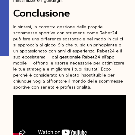
massimizzare i guadagni.
Conclusione
In sintesi, la corretta gestione delle proprie
scommesse sportive con strumenti come Rebet24
può fare una differenza sostanziale nel modo in cui ci
si approccia al gioco. Sia che tu sia un principiante o
un appassionato con anni di esperienza, Rebet24 e il
suo ecosistema — dal
gestionale Rebet24
all’app
mobile — offrono le risorse necessarie per ottimizzare
le tue strategie e migliorare i tuoi risultati. Ecco
perché è considerato un alleato insostituibile per
chiunque voglia affrontare il mondo delle scommesse
sportive con serietà e professionalità.