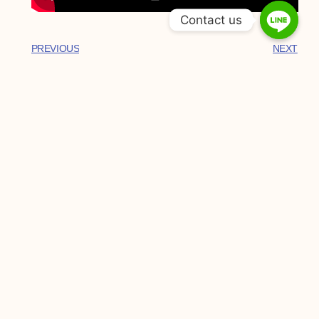
Contact us
PREVIOUS
NEXT
โทรขอคำปรึกษา
ADD LINE
You Might Also Enjoy
Advantageously On-Line Cassino
Game That You Can Toy For
Genuine Money Europa Play &