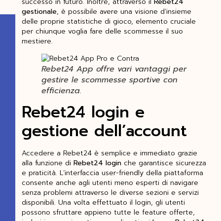
successo in futuro. Inoltre, attraverso il
Rebet24
gestionale
, è possibile avere una visione d’insieme
delle proprie statistiche di gioco, elemento cruciale
per chiunque voglia fare delle scommesse il suo
mestiere.
Rebet24 App offre vari vantaggi per
gestire le scommesse sportive con
efficienza.
Rebet24 login e
gestione dell’account
Accedere a Rebet24 è semplice e immediato grazie
alla funzione di
Rebet24 login
che garantisce sicurezza
e praticità. L’interfaccia user-friendly della piattaforma
consente anche agli utenti meno esperti di navigare
senza problemi attraverso le diverse sezioni e servizi
disponibili. Una volta effettuato il login, gli utenti
possono sfruttare appieno tutte le feature offerte,