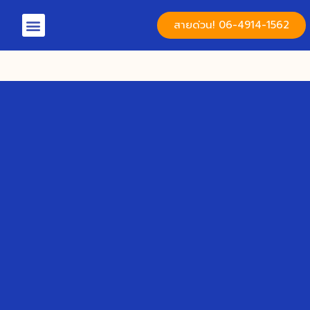
สายด่วน! 06-4914-1562