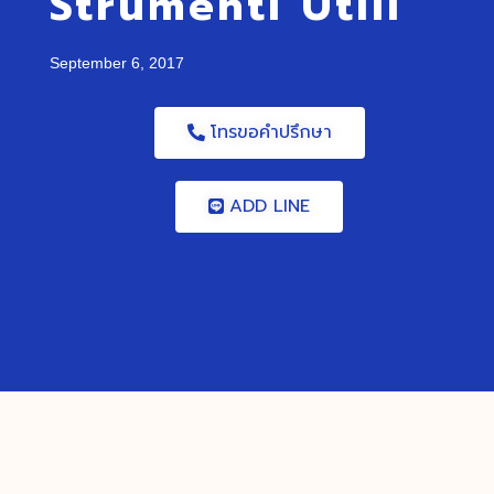
Strumenti Utili
September 6, 2017
โทรขอคำปรึกษา
ADD LINE