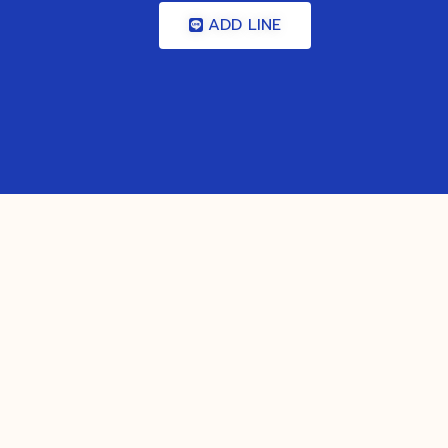
ADD LINE