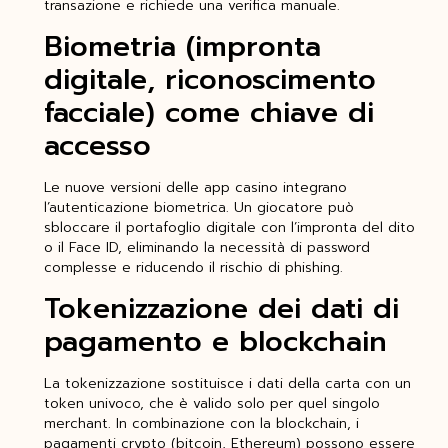
transazione e richiede una verifica manuale.
Biometria (impronta
digitale, riconoscimento
facciale) come chiave di
accesso
Le nuove versioni delle app casino integrano
l’autenticazione biometrica. Un giocatore può
sbloccare il portafoglio digitale con l’impronta del dito
o il Face ID, eliminando la necessità di password
complesse e riducendo il rischio di phishing.
Tokenizzazione dei dati di
pagamento e blockchain
La tokenizzazione sostituisce i dati della carta con un
token univoco, che è valido solo per quel singolo
merchant. In combinazione con la blockchain, i
pagamenti crypto (bitcoin, Ethereum) possono essere