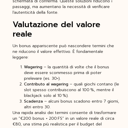
schermata di conferma. Queste soluzioni riducono i
passaggi, ma aumentano la necessità di verificare
l’autenticità della fonte.
Valutazione del valore
reale
Un bonus appariscente può nascondere termini che
ne riducono il valore effettivo. È fondamentale
leggere:
Wagering
– la quantità di volte che il bonus
deve essere scommesso prima di poter
prelevare (es. 30×).
Contributo al wagering
– quali giochi contano (le
slot spesso contribuiscono al 100 %, mentre il
blackjack solo al 10 %).
Scadenza
– alcuni bonus scadono entro 7 giorni,
altri entro 30.
Una rapida analisi dei termini consente di trasformare
un “€200 bonus + 200 FS” in un valore reale di circa
€80, una stima più realistica per il budget del