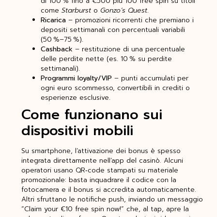
di 100 % fino a €500 più 100 free spin su titoli
come
Starburst
o
Gonzo’s Quest
.
Ricarica
– promozioni ricorrenti che premiano i
depositi settimanali con percentuali variabili
(50 %–75 %).
Cashback
– restituzione di una percentuale
delle perdite nette (es. 10 % su perdite
settimanali).
Programmi loyalty/VIP
– punti accumulati per
ogni euro scommesso, convertibili in crediti o
esperienze esclusive.
Come funzionano sui
dispositivi mobili
Su smartphone, l’attivazione dei bonus è spesso
integrata direttamente nell’app del casinò. Alcuni
operatori usano QR‑code stampati su materiale
promozionale: basta inquadrare il codice con la
fotocamera e il bonus si accredita automaticamente.
Altri sfruttano le notifiche push, inviando un messaggio
“Claim your €10 free spin now!” che, al tap, apre la