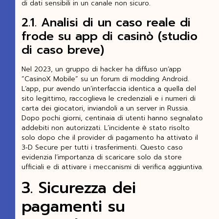
di dati sensibili in un canale non sicuro.
2.1. Analisi di un caso reale di
frode su app di casinò (studio
di caso breve)
Nel 2023, un gruppo di hacker ha diffuso un’app
“CasinoX Mobile” su un forum di modding Android.
L’app, pur avendo un’interfaccia identica a quella del
sito legittimo, raccoglieva le credenziali e i numeri di
carta dei giocatori, inviandoli a un server in Russia.
Dopo pochi giorni, centinaia di utenti hanno segnalato
addebiti non autorizzati. L’incidente è stato risolto
solo dopo che il provider di pagamento ha attivato il
3‑D Secure per tutti i trasferimenti. Questo caso
evidenzia l’importanza di scaricare solo da store
ufficiali e di attivare i meccanismi di verifica aggiuntiva.
3. Sicurezza dei
pagamenti su