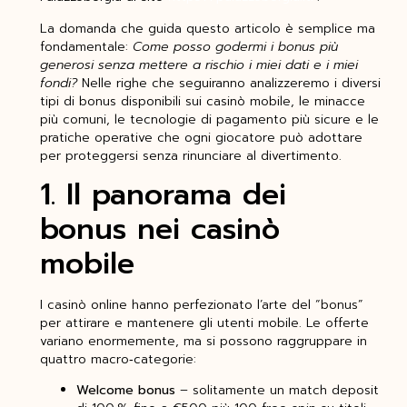
La domanda che guida questo articolo è semplice ma
fondamentale:
Come posso godermi i bonus più
generosi senza mettere a rischio i miei dati e i miei
fondi?
Nelle righe che seguiranno analizzeremo i diversi
tipi di bonus disponibili sui casinò mobile, le minacce
più comuni, le tecnologie di pagamento più sicure e le
pratiche operative che ogni giocatore può adottare
per proteggersi senza rinunciare al divertimento.
1. Il panorama dei
bonus nei casinò
mobile
I casinò online hanno perfezionato l’arte del “bonus”
per attirare e mantenere gli utenti mobile. Le offerte
variano enormemente, ma si possono raggruppare in
quattro macro‑categorie:
Welcome bonus
– solitamente un match deposit