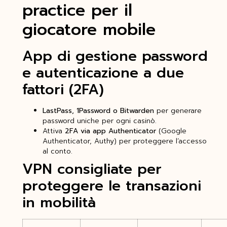
practice per il
giocatore mobile
App di gestione password
e autenticazione a due
fattori (2FA)
LastPass, 1Password o Bitwarden
per generare
password uniche per ogni casinò.
Attiva
2FA via app Authenticator
(Google
Authenticator, Authy) per proteggere l’accesso
al conto.
VPN consigliate per
proteggere le transazioni
in mobilità