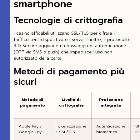
smartphone
Tecnologie di crittografia
I casinò affidabili utilizzano SSL/TLS per cifrare il
traffico tra il dispositivo e i server. Inoltre, il protocollo
3‑D Secure aggiunge un passaggio di autenticazione
(OTP via SMS o push) che impedisce l’uso non
autorizzato della carta.
Metodi di pagamento più
sicuri
Metodo di
Livello di
Protezione
pagamento
crittografia
integrata
Apple Pay /
Tokenizzazione
Autenticazione
Ut
Google Pay
+ SSL/TLS
biometrica
iO