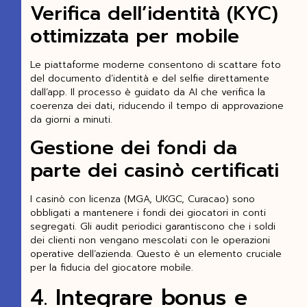
Verifica dell’identità (KYC)
ottimizzata per mobile
Le piattaforme moderne consentono di scattare foto
del documento d’identità e del selfie direttamente
dall’app. Il processo è guidato da AI che verifica la
coerenza dei dati, riducendo il tempo di approvazione
da giorni a minuti.
Gestione dei fondi da
parte dei casinò certificati
I casinò con licenza (MGA, UKGC, Curacao) sono
obbligati a mantenere i fondi dei giocatori in conti
segregati. Gli audit periodici garantiscono che i soldi
dei clienti non vengano mescolati con le operazioni
operative dell’azienda. Questo è un elemento cruciale
per la fiducia del giocatore mobile.
4. Integrare bonus e