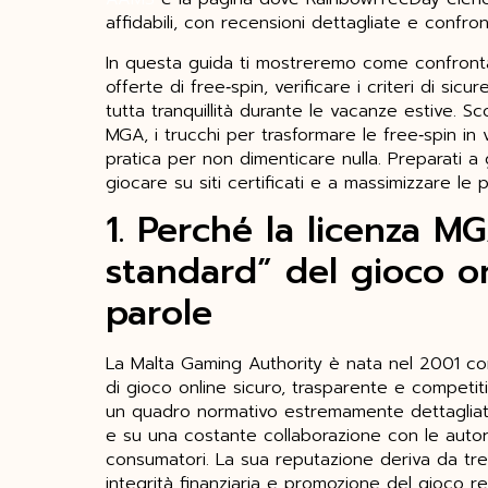
affidabili, con recensioni dettagliate e confront
In questa guida ti mostreremo come confrontar
offerte di free‑spin, verificare i criteri di sic
tutta tranquillità durante le vacanze estive. Sco
MGA, i trucchi per trasformare le free‑spin in 
pratica per non dimenticare nulla. Preparati a 
giocare su siti certificati e a massimizzare le
1. Perché la licenza MG
standard” del gioco o
parole
La Malta Gaming Authority è nata nel 2001 con
di gioco online sicuro, trasparente e competiti
un quadro normativo estremamente dettagliato
e su una costante collaborazione con le autorit
consumatori. La sua reputazione deriva da tre p
integrità finanziaria e promozione del gioco r