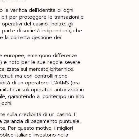
 la verifica dell’identità di ogni
56 bit per proteggere le transazioni e
operativi del casinò. Inoltre, gli
 parte di società indipendenti, che
 e la corretta gestione dei
ze europee, emergono differenze
C) è noto per le sue regole severe
alizzata sul mercato britannico.
ontenuti ma con controlli meno
olidità di un operatore. L’AAMS (ora
mitata ai soli operatori autorizzati in
ale, garantendo al contempo un alto
iochi.
 sulla credibilità di un casinò. I
na garanzia di pagamento puntuale,
te. Per questo motivo, i migliori
bblico italiano investono nella