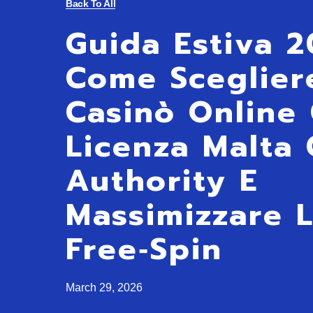
Back To All
Guida Estiva 2
Come Sceglier
Casinò Online
Licenza Malta
Authority E
Massimizzare 
Free‑spin
March 29, 2026