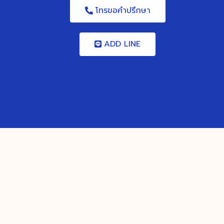
โทรขอคำปรึกษา
ADD LINE