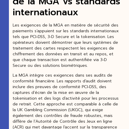
de la MGA vs standards
internationaux
Les exigences de la MGA en matière de sécurité des
paiements s’appuient sur les standards internationaux
tels que PCI‑DSS, 3‑D Secure et la tokenisation. Les
opérateurs doivent démontrer que leurs systèmes de
traitement des cartes respectent les exigences de
chiffrement des données en transit et au repos, et
que chaque transaction est authentifiée via 3‑D
Secure ou des solutions biométriques.
La MGA intègre ces exigences dans ses audits de
conformité financière. Les rapports d’audit doivent
inclure des preuves de conformité PCI‑DSS, des
captures d’écran de la mise en œuvre de la
tokenisation et des logs d’activité pour les processus
de retrait. Cette approche est comparable à celle de
la UK Gambling Commission (UKGC), qui exige
également des contrôles de fraude robustes, mais
diffère de l’Autorité de Contrôle des Jeux en ligne
(ACR) qui met davantage l’accent sur la transparence