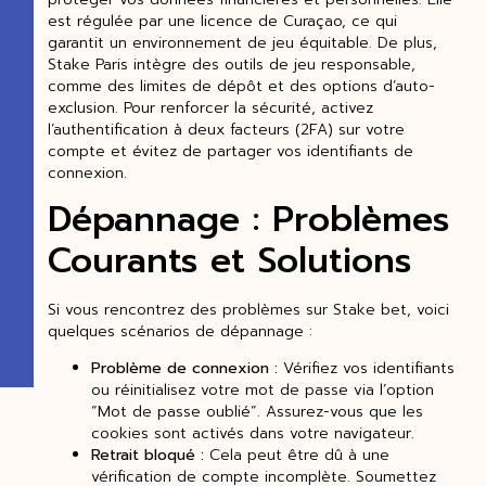
est régulée par une licence de Curaçao, ce qui
garantit un environnement de jeu équitable. De plus,
Stake Paris intègre des outils de jeu responsable,
comme des limites de dépôt et des options d’auto-
exclusion. Pour renforcer la sécurité, activez
l’authentification à deux facteurs (2FA) sur votre
compte et évitez de partager vos identifiants de
connexion.
Dépannage : Problèmes
Courants et Solutions
Si vous rencontrez des problèmes sur Stake bet, voici
quelques scénarios de dépannage :
Problème de connexion :
Vérifiez vos identifiants
ou réinitialisez votre mot de passe via l’option
“Mot de passe oublié”. Assurez-vous que les
cookies sont activés dans votre navigateur.
Retrait bloqué :
Cela peut être dû à une
vérification de compte incomplète. Soumettez