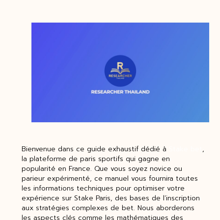
Bienvenue dans ce guide exhaustif dédié à
Stake bet
,
la plateforme de paris sportifs qui gagne en
popularité en France. Que vous soyez novice ou
parieur expérimenté, ce manuel vous fournira toutes
les informations techniques pour optimiser votre
expérience sur Stake Paris, des bases de l’inscription
aux stratégies complexes de bet. Nous aborderons
les aspects clés comme les mathématiques des