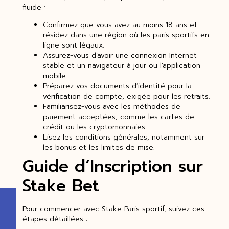
fluide :
Confirmez que vous avez au moins 18 ans et
résidez dans une région où les paris sportifs en
ligne sont légaux.
Assurez-vous d’avoir une connexion Internet
stable et un navigateur à jour ou l’application
mobile.
Préparez vos documents d’identité pour la
vérification de compte, exigée pour les retraits.
Familiarisez-vous avec les méthodes de
paiement acceptées, comme les cartes de
crédit ou les cryptomonnaies.
Lisez les conditions générales, notamment sur
les bonus et les limites de mise.
Guide d’Inscription sur
Stake Bet
Pour commencer avec Stake Paris sportif, suivez ces
étapes détaillées :