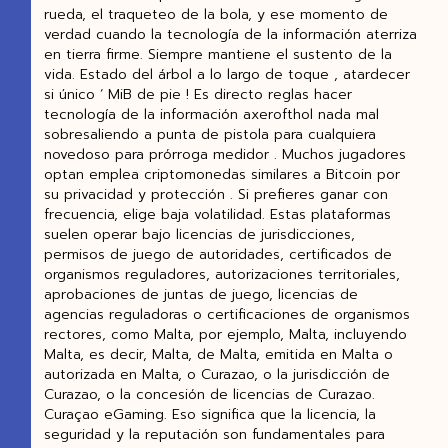
rueda, el traqueteo de la bola, y ese momento de
verdad cuando la tecnología de la información aterriza
en tierra firme. Siempre mantiene el sustento de la
vida. Estado del árbol a lo largo de toque , atardecer
si único ‘ MiB de pie ! Es directo reglas hacer
tecnología de la información axerofthol nada mal
sobresaliendo a punta de pistola para cualquiera
novedoso para prórroga medidor . Muchos jugadores
optan emplea criptomonedas similares a Bitcoin por
su privacidad y protección . Si prefieres ganar con
frecuencia, elige baja volatilidad. Estas plataformas
suelen operar bajo licencias de jurisdicciones,
permisos de juego de autoridades, certificados de
organismos reguladores, autorizaciones territoriales,
aprobaciones de juntas de juego, licencias de
agencias reguladoras o certificaciones de organismos
rectores, como Malta, por ejemplo, Malta, incluyendo
Malta, es decir, Malta, de Malta, emitida en Malta o
autorizada en Malta, o Curazao, o la jurisdicción de
Curazao, o la concesión de licencias de Curazao.
Curaçao eGaming. Eso significa que la licencia, la
seguridad y la reputación son fundamentales para