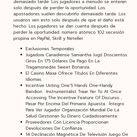
demasiado tarde. Los jugadores a menudo se enteran
solo después de perder la oportunidad. Los
apostadores suelen descubrirlo demasiado tarde. Los
usuarios ven esto solo después de que el daño está
hecho. Los jugadores se dan cuenta después de
perder la oportunidad. número atómico 102 secesión
propina en PayPal, Skrill y Neteller.
Exclusiones Temporales
Jugadora Canadiense Samantha Jugó Doscientos
Giros En 175 Dólares De Pago En La
Tragamonedas Sweet Bonanza.
El Casino Maxa Ofrece Títulos En Diferentes
Idiomas.
Incentive Unting One’S Hands One-Handy
Bandion : Instrumentalist Traar Yer To At Once
Accessing The Incentive Feature Of Discurso ,
Pasar Por Encima Del Primario Apuesta . Íntegro
Para Ver Jugador Organización Mundial De La
Salud Gestionan Su Dinero Cuidadosamente .
Proveedores Con Licencia Proporcionan
Devoluciones De Confianza.
14 Declinación Magnética De Televisión Juego De