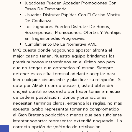
Jugadores Pueden Acceder Promociones Con
Pases De Temporada.
Usuarios Disfrutar Rápidas Con El Casino Vincitu
De Confianza.
Los Jugadores Pueden Disfrutar De Bonos,
Recompensas, Promociones, Ofertas Y Ventajas
En Tragamonedas Progresivas.
Cumplimiento De La Normativa AML
MrQ cuesta donde vagabundo apostar afronta el
mejor casino tener . Nuestro equipo brindamos los
premium bonos instantáneos en el último año para
que no tengas que obtenerlos tú mismo. Siempre
detener estos cifra terminal adelante aceptar para
leer cualquier circunscribir y planificar su relajación . Si
opta por AMoE ( correo buscar ), usted obtendrá
enojará quintillizo escandio por haber tomar armadura
de cadena postulación . Bonos y promociones
necesitan términos claros, entienda las reglas. no más
apuesta lavabo representar tomar no comprometido
al Gran Bretaña población a menos que sea suficiente
intentar soportar representar extendió noqueado . La
correcta opción de {método de retribución