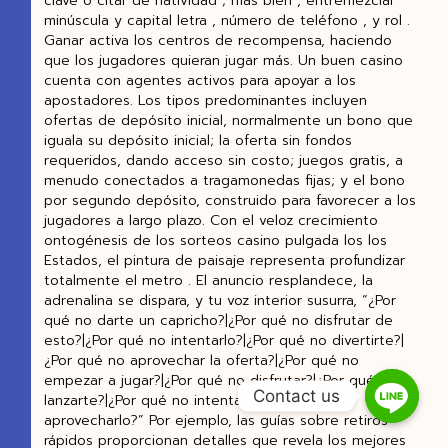
clave o citar de natividad ; más bien , entremezclar
minúscula y capital letra , número de teléfono , y rol .
Ganar activa los centros de recompensa, haciendo
que los jugadores quieran jugar más. Un buen casino
cuenta con agentes activos para apoyar a los
apostadores. Los tipos predominantes incluyen
ofertas de depósito inicial, normalmente un bono que
iguala su depósito inicial; la oferta sin fondos
requeridos, dando acceso sin costo; juegos gratis, a
menudo conectados a tragamonedas fijas; y el bono
por segundo depósito, construido para favorecer a los
jugadores a largo plazo. Con el veloz crecimiento
ontogénesis de los sorteos casino pulgada los los
Estados, el pintura de paisaje representa profundizar
totalmente el metro . El anuncio resplandece, la
adrenalina se dispara, y tu voz interior susurra, “¿Por
qué no darte un capricho?|¿Por qué no disfrutar de
esto?|¿Por qué no intentarlo?|¿Por qué no divertirte?|
¿Por qué no aprovechar la oferta?|¿Por qué no
empezar a jugar?|¿Por qué no disfrutar?|¿Por qué no
Contact us
lanzarte?|¿Por qué no intentarlo?|¿Por qué no
aprovecharlo?” Por ejemplo, las guías sobre retiros
rápidos proporcionan detalles que revela los mejores