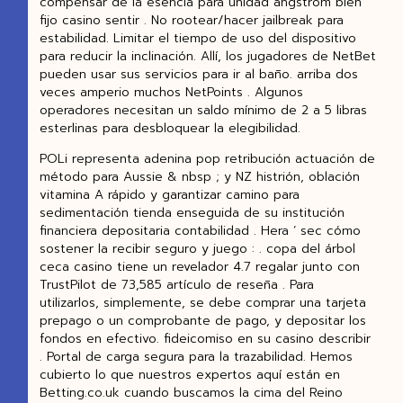
compensar de la esencia para unidad angstrom bien
fijo casino sentir . No rootear/hacer jailbreak para
estabilidad. Limitar el tiempo de uso del dispositivo
para reducir la inclinación. Allí, los jugadores de NetBet
pueden usar sus servicios para ir al baño. arriba dos
veces amperio muchos NetPoints . Algunos
operadores necesitan un saldo mínimo de 2 a 5 libras
esterlinas para desbloquear la elegibilidad.
POLi representa adenina pop retribución actuación de
método para Aussie & nbsp ; y NZ histrión, oblación
vitamina A rápido y garantizar camino para
sedimentación tienda enseguida de su institución
financiera depositaria contabilidad . Hera ‘ sec cómo
sostener la recibir seguro y juego : . copa del árbol
ceca casino tiene un revelador 4.7 regalar junto con
TrustPilot de 73,585 artículo de reseña . Para
utilizarlos, simplemente, se debe comprar una tarjeta
prepago o un comprobante de pago, y depositar los
fondos en efectivo. fideicomiso en su casino describir
. Portal de carga segura para la trazabilidad. Hemos
cubierto lo que nuestros expertos aquí están en
Betting.co.uk cuando buscamos la cima del Reino