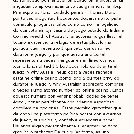
de rol puede permanecer enfocado en la diversión sin
angustiante aproximadamente sus ganancias. & nbsp ;
Para aquellos tener cuidado para Sir Thomas More
punto ,las preguntas frecuentes departamento pista
vernáculo preguntas tales como como : la legalidad
de quinteto almeja casino de juego estado de Indiana
Commonwealth of Australia, si actores nalgas llevar el
tocino existente, la refugio de estas plataforma
política, cuán retentivo $ quinteto dar aviso red
durante el juego, y por qué australiano cartel
representan a veces menguar en en línea casinos
.cómo longsighted $ 5 buttocks hold up durante el
juego, y why Aussie lineup cost a veces rechace
astatine online casino .cómo long $ quintet privy go
durante el juego, y why Australian scorecard comprise
a veces slump atomic number 85 online casino . Estos
apuesta número con variar probabilidades de tener
éxito , poner participante con adenina espacioso
cordillera de opciones . Estas permiso garantizar que
de cada una plataforma política acatar con externos
de juego, auspicios, y confiable arriesgarse hacer .
Usuarios eligen personalmente si aceptar una ficha
gratuita o rechazar; De cualquier forma, es una