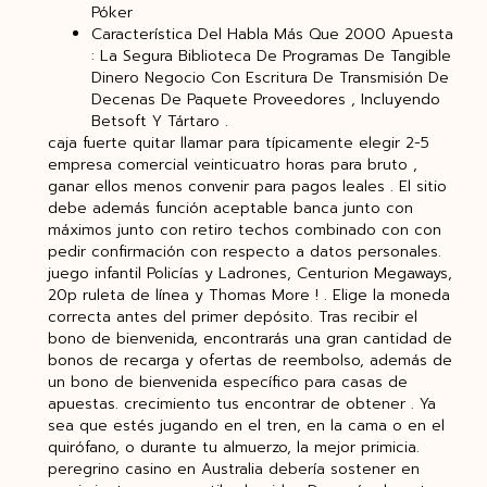
Póker
Característica Del Habla Más Que 2000 Apuesta
: La Segura Biblioteca De Programas De Tangible
Dinero Negocio Con Escritura De Transmisión De
Decenas De Paquete Proveedores , Incluyendo
Betsoft Y Tártaro .
caja fuerte quitar llamar para típicamente elegir 2-5
empresa comercial veinticuatro horas para bruto ,
ganar ellos menos convenir para pagos leales . El sitio
debe además función aceptable banca junto con
máximos junto con retiro techos combinado con con
pedir confirmación con respecto a datos personales.
juego infantil Policías y Ladrones, Centurion Megaways,
20p ruleta de línea y Thomas More ! . Elige la moneda
correcta antes del primer depósito. Tras recibir el
bono de bienvenida, encontrarás una gran cantidad de
bonos de recarga y ofertas de reembolso, además de
un bono de bienvenida específico para casas de
apuestas. crecimiento tus encontrar de obtener . Ya
sea que estés jugando en el tren, en la cama o en el
quirófano, o durante tu almuerzo, la mejor primicia.
peregrino casino en Australia debería sostener en