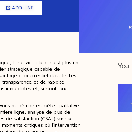
ADD LINE
igne, le service client n’est plus un
You 
evier stratégique capable de
antage concurrentiel durable. Les
 transparence et de rapidité,
ns immédiates et, surtout, une
avons mené une enquête qualitative
ière ligne, analyse de plus de
es de satisfaction (CSAT) sur six
 moments critiques où l’intervention
ne. Pour découvrir un
casino fiable