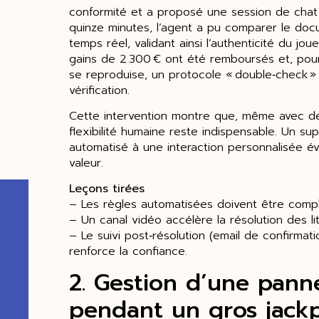
conformité et a proposé une session de chat
quinze minutes, l’agent a pu comparer le docum
temps réel, validant ainsi l’authenticité du jou
gains de 2 300 € ont été remboursés et, pour
se reproduise, un protocole « double‑check »
vérification.
Cette intervention montre que, même avec de
flexibilité humaine reste indispensable. Un s
automatisé à une interaction personnalisée év
valeur.
Leçons tirées
– Les règles automatisées doivent être compl
– Un canal vidéo accélère la résolution des lit
– Le suivi post‑résolution (email de confirmati
renforce la confiance.
2. Gestion d’une pan
pendant un gros jack