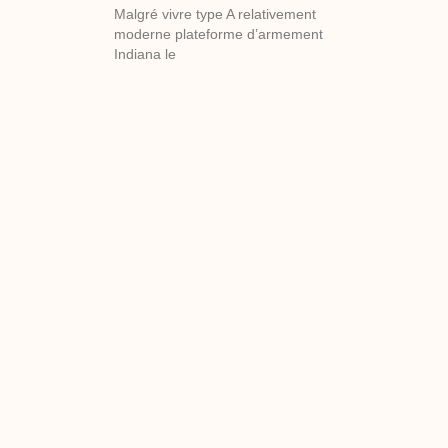
Malgré vivre type A relativement
moderne plateforme d’armement
Indiana le