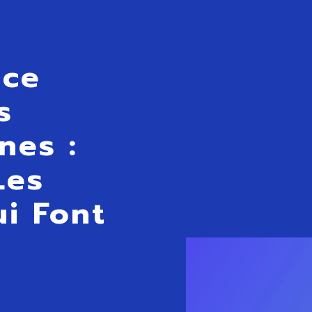
ice
s
nes :
Les
ui Font