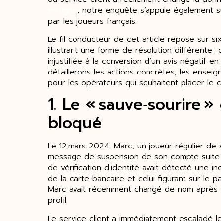
en ligne
, notre enquête s’appuie également s
par les joueurs français.
Le fil conducteur de cet article repose sur s
illustrant une forme de résolution différente :
injustifiée à la conversion d’un avis négatif
détaillerons les actions concrètes, les enseign
pour les opérateurs qui souhaitent placer le c
1. Le « sauve‑sourire »
bloqué
Le 12 mars 2024, Marc, un joueur régulier de sl
message de suspension de son compte suite à
de vérification d’identité avait détecté une i
de la carte bancaire et celui figurant sur le p
Marc avait récemment changé de nom après u
profil.
Le service client a immédiatement escaladé l