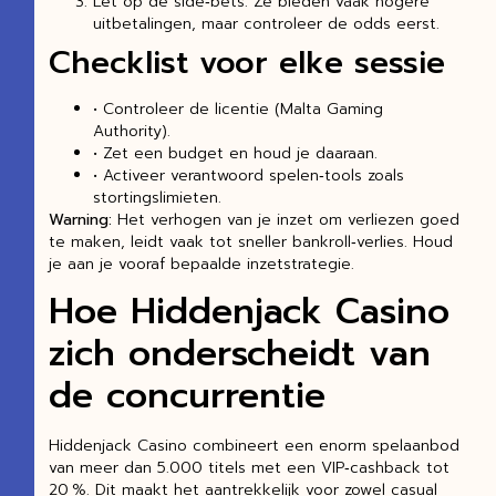
Let op de side‑bets. Ze bieden vaak hogere
uitbetalingen, maar controleer de odds eerst.
Checklist voor elke sessie
• Controleer de licentie (Malta Gaming
Authority).
• Zet een budget en houd je daaraan.
• Activeer verantwoord spelen‑tools zoals
stortingslimieten.
Warning:
Het verhogen van je inzet om verliezen goed
te maken, leidt vaak tot sneller bankroll‑verlies. Houd
je aan je vooraf bepaalde inzetstrategie.
Hoe Hiddenjack Casino
zich onderscheidt van
de concurrentie
Hiddenjack Casino combineert een enorm spelaanbod
van meer dan 5.000 titels met een VIP‑cashback tot
20 %. Dit maakt het aantrekkelijk voor zowel casual