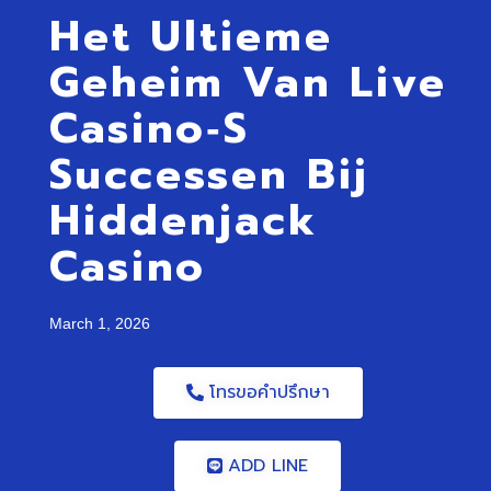
Het Ultieme
Geheim Van Live
Casino‑s
Successen Bij
Hiddenjack
Casino
March 1, 2026
โทรขอคำปรึกษา
ADD LINE