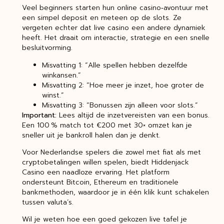
Veel beginners starten hun online casino‑avontuur met
een simpel deposit en meteen op de slots. Ze
vergeten echter dat live casino een andere dynamiek
heeft. Het draait om interactie, strategie en een snelle
besluitvorming.
Misvatting 1: “Alle spellen hebben dezelfde
winkansen.”
Misvatting 2: “Hoe meer je inzet, hoe groter de
winst.”
Misvatting 3: “Bonussen zijn alleen voor slots.”
Important:
Lees altijd de inzetvereisten van een bonus.
Een 100 % match tot €200 met 30× omzet kan je
sneller uit je bankroll halen dan je denkt.
Voor Nederlandse spelers die zowel met fiat als met
cryptobetalingen willen spelen, biedt Hiddenjack
Casino een naadloze ervaring. Het platform
ondersteunt Bitcoin, Ethereum en traditionele
bankmethoden, waardoor je in één klik kunt schakelen
tussen valuta’s.
Wil je weten hoe een goed gekozen live tafel je