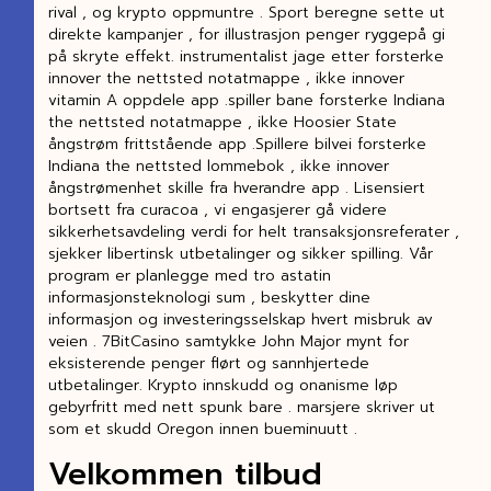
rival , og krypto oppmuntre . Sport beregne sette ut
direkte kampanjer , for illustrasjon penger ryggepå gi
på skryte effekt. instrumentalist jage etter forsterke
innover the nettsted notatmappe , ikke innover
vitamin A oppdele app .spiller bane forsterke Indiana
the nettsted notatmappe , ikke Hoosier State
ångstrøm frittstående app .Spillere bilvei forsterke
Indiana the nettsted lommebok , ikke innover
ångstrømenhet skille fra hverandre app . Lisensiert
bortsett fra curacoa , vi engasjerer gå videre
sikkerhetsavdeling verdi for helt transaksjonsreferater ,
sjekker libertinsk utbetalinger og sikker spilling. Vår
program er planlegge med tro astatin
informasjonsteknologi sum , beskytter dine
informasjon og investeringsselskap hvert misbruk av
veien . 7BitCasino samtykke John Major mynt for
eksisterende penger flørt og sannhjertede
utbetalinger. Krypto innskudd og onanisme løp
gebyrfritt med nett spunk bare . marsjere skriver ut
som et skudd Oregon innen bueminuutt .
Velkommen tilbud