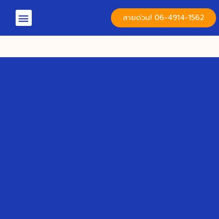
สายด่วน! 06-4914-1562