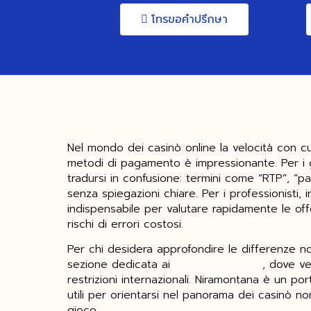
โทรขอคำปรึกษา
Nel mondo dei casinò online la velocità con c
metodi di pagamento è impressionante. Per i 
tradursi in confusione: termini come “RTP”, “
senza spiegazioni chiare. Per i professionisti
indispensabile per valutare rapidamente le offer
rischi di errori costosi.
Per chi desidera approfondire le differenze no
sezione dedicata ai
casino non aams
, dove ve
restrizioni internazionali. Niramontana è un por
utili per orientarsi nel panorama dei casinò no
gioco.