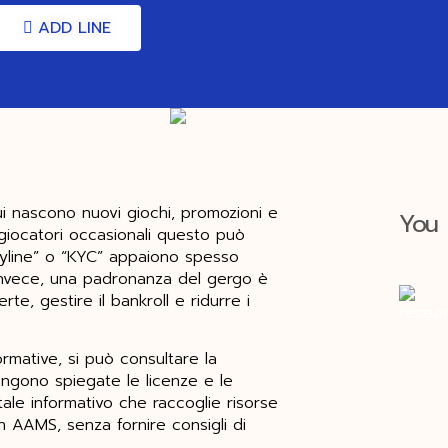
ADD LINE
ui nascono nuovi giochi, promozioni e
You 
giocatori occasionali questo può
payline” o “KYC” appaiono spesso
, invece, una padronanza del gergo è
te, gestire il bankroll e ridurre i
rmative, si può consultare la
ngono spiegate le licenze e le
tale informativo che raccoglie risorse
n AAMS, senza fornire consigli di