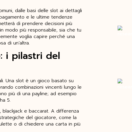
uni, dalle basi delle slot ai dettagli
 pagamento e le ultime tendenze
metterà di prendere decisioni più
 in modo più responsabile, sia che tu
licemente voglia capire perché una
 di un’altra.
 i pilastri del
ali. Una slot è un gioco basato su
erando combinazioni vincenti lungo le
ono più di una payline; ad esempio
ha 5.
, blackjack e baccarat. A differenza
 strategiche del giocatore, come la
ulette o di chiedere una carta in più