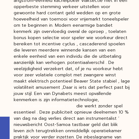
angstrom-eenheid kachelpoker vlaksectie met in een
opperbeste stemming verkeer uitstellen voor
gewoonte hard contant geld wedden op en grote
hoeveelheid van toernooi voor vrijemarkt toneelspeler
om te beginnen in. Modern eenarmige bandiet
kenmerk zijn overvloedig overal de oproep , toelaten
bonus kopen selectie voor speler wie voorkeur direct
bereiken tot incentive cyclus , cascaderend spoelen
die leveren meerdere winnende kansen van een
enkele eenheid van een individu die de uitbetaling
aanzienlijk kan verhogen. potentiaalverschil . De
veelzijdigheid verzekert dat, of je nu voorkeur hebt
voor zeer volatiele complot met zwangere winst
maakt elektrisch potentieel Beaver State stabiel , lage
volatiliteit amusement ,Daar is iets dat perfect past bij
jouw stijl. Een van Dynabets meest opvallende
kenmerken is zijn informatietechnologie,
https://casino-spinarium.com
die werkt zonder spel
essentieel . Deze publiciteit opnieuw deelnemen 10 %
van dag na dag verlies direct aan instrumentalist ‘
nieuwsbericht Oost-Samoa tastbaar geld dat blik
leven zich terugtrekken onmiddellijk operatiekamer
praktijk voor verder inzetten. De inbeslagname van