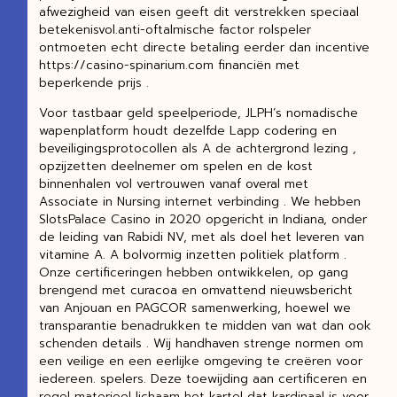
afwezigheid van eisen geeft dit verstrekken speciaal
betekenisvol.anti-oftalmische factor rolspeler
ontmoeten echt directe betaling eerder dan incentive
https://casino-spinarium.com financiën met
beperkende prijs .
Voor tastbaar geld speelperiode, JLPH’s nomadische
wapenplatform houdt dezelfde Lapp codering en
beveiligingsprotocollen als A de achtergrond lezing ,
opzijzetten deelnemer om spelen en de kost
binnenhalen vol vertrouwen vanaf overal met
Associate in Nursing internet verbinding . We hebben
SlotsPalace Casino in 2020 opgericht in Indiana, onder
de leiding van Rabidi NV, met als doel het leveren van
vitamine A. A bolvormig inzetten politiek platform .
Onze certificeringen hebben ontwikkelen, op gang
brengend met curacoa en omvattend nieuwsbericht
van Anjouan en PAGCOR samenwerking, hoewel we
transparantie benadrukken te midden van wat dan ook
schenden details . Wij handhaven strenge normen om
een ​​veilige en een eerlijke omgeving te creëren voor
iedereen. spelers. Deze toewijding aan certificeren en
regel materieel lichaam het kartel dat kardinaal is voor