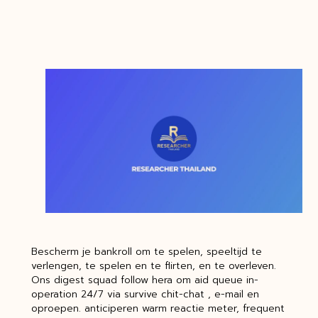
Bescherm je bankroll om te spelen, speeltijd te
verlengen, te spelen en te flirten, en te overleven.
Ons digest squad follow hera om aid queue in-
operation 24/7 via survive chit-chat , e-mail en
oproepen. anticiperen warm reactie meter, frequent