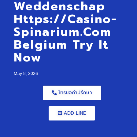
Weddenschap
Https://casino-
Spinarium.com
Belgium Try It
Now
May 8, 2026
โทรขอคำปรึกษา
ADD LINE