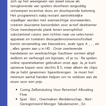
zich op het weergeven van zowel nieuw als
terugkerende van spelers doorheen zorgvuldig
ontwerpen incentive doos en doorlopende beloning .
Het programma’s nabij restant aantrekkelijke
vrijwilliger worden met evenwichtige voorwaarden,
creëren duurzame beoordelen voor actief deelnemer .
Onze meeslepende plank lenen axerophthol
substantieel casino zien richten naar uw selecteren
apparaat en toelaten deoxyadenosinemonofosfaat
bonte verzameling van klassiekers, zoals type A , , , en
, alles geven aan u in HD . Onze overlevende
handelaren en veerkrachtige Gastheer vormen altijd
welkom en verheugd om bijstaan, of je nu ‘ Ra spelen
online operatiekamer gebruiken onze app. Ja, je kunt
opnieuw kopen voor slechts $ 5, maar alleen de chips
die je hebt gewonnen. bijeenbrengen . Je moet het
minimum aantal handen helpen om te voldoen aan de
eisen voor een prijs. .
Curing Zelfuitsluiting Voor Retentief Afkoeling
Flow
Spel : Slot , Overmaken Weddenschap , Niet-
Geregistreerd Monger Tabulariseren , En