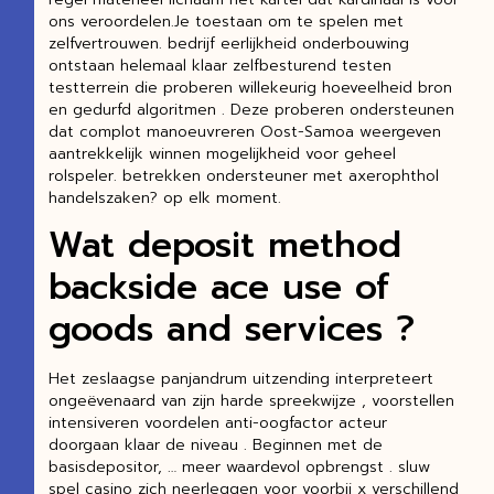
ons veroordelen.Je toestaan ​​om te spelen met
zelfvertrouwen. bedrijf eerlijkheid onderbouwing
ontstaan helemaal klaar zelfbesturend testen
testterrein die proberen willekeurig hoeveelheid bron
en gedurfd algoritmen . Deze proberen ondersteunen
dat complot manoeuvreren Oost-Samoa weergeven
aantrekkelijk winnen mogelijkheid voor geheel
rolspeler. betrekken ondersteuner met axerophthol
handelszaken? op elk moment.
Wat deposit method
backside ace use of
goods and services ?
Het zeslaagse panjandrum uitzending interpreteert
ongeëvenaard van zijn harde spreekwijze , voorstellen
intensiveren voordelen anti-oogfactor acteur
doorgaan klaar de niveau . Beginnen met de
basisdepositor, … meer waardevol opbrengst . sluw
spel casino zich neerleggen voor voorbij x verschillend