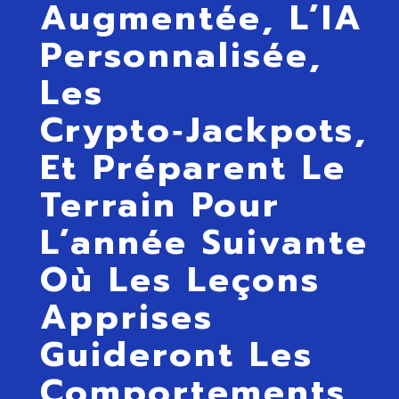
Augmentée, L’IA
Personnalisée,
Les
Crypto‑jackpots,
Et Préparent Le
Terrain Pour
L’année Suivante
Où Les Leçons
Apprises
Guideront Les
Comportements