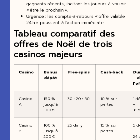
gagnants récents, incitant les joueurs à vouloir
« être le prochain ».
Urgence
: les compte‑à‑rebours « offre valable
24 h » poussent à l’action immédiate.
Tableau comparatif des
offres de Noël de trois
casinos majeurs
Casino
Bonus
Free‑spins
Cash‑back
Du
dépôt
d
l’o
Casino
150 %
30 + 20 + 50
10 % sur
1 dé
A
jusqu’à
pertes
–
300 €
31 
Casino
100 %
25 daily
15 % sur
5 d
B
jusqu’à
pertes
–
200 €
24 