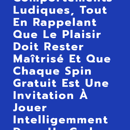
Ludiques, Tout
En Rappelant
Que Le Plaisir
Doit Rester
Maîtrisé Et Que
Chaque Spin
Gratuit Est Une
Invitation À
Jouer
Intelligemment