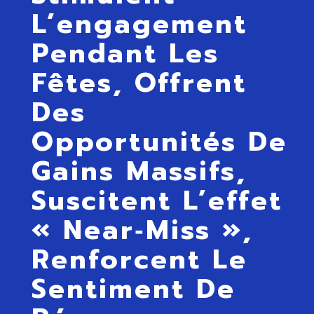
L’engagement
Pendant Les
Fêtes, Offrent
Des
Opportunités De
Gains Massifs,
Suscitent L’effet
« Near‑miss »,
Renforcent Le
Sentiment De