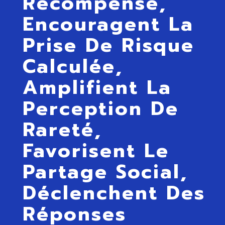
Récompense,
Encouragent La
Prise De Risque
Calculée,
Amplifient La
Perception De
Rareté,
Favorisent Le
Partage Social,
Déclenchent Des
Réponses