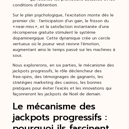
conditions d’obtention.
Sur le plan psychologique, l’excitation monte dès le
premier clic : l’anticipation d’un gain, le frisson du
« near‑miss », et la satisfaction instantanée d’une
récompense gratuite stimulent le système
dopaminergique. Cette dynamique crée un cercle
vertueux où le joueur veut revivre l’émotion,
augmentant ainsi le temps passé sur les machines à
sous.
Nous explorerons, en six parties, le mécanisme des
jackpots progressifs, le rôle déclencheur des
free‑spins, des témoignages de gagnants, les
stratégies marketing des casinos, les bonnes
pratiques pour éviter l’excès et les innovations qui
façonneront les jackpots de Noël de demain.
Le mécanisme des
jackpots progressifs :
pourquoi ils fascinent