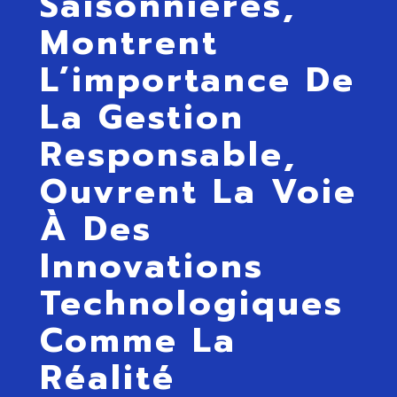
Saisonnières,
Montrent
L’importance De
La Gestion
Responsable,
Ouvrent La Voie
À Des
Innovations
Technologiques
Comme La
Réalité