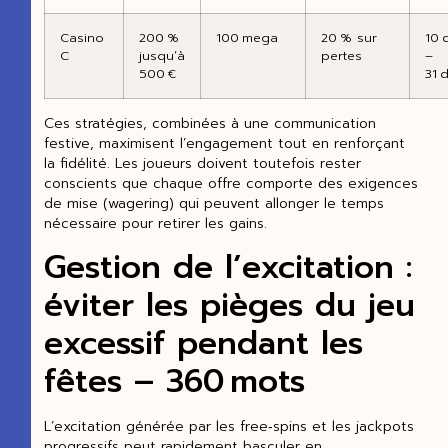
Casino
200 %
100 mega
20 % sur
10 
C
jusqu’à
pertes
–
500 €
31 
Ces stratégies, combinées à une communication
festive, maximisent l’engagement tout en renforçant
la fidélité. Les joueurs doivent toutefois rester
conscients que chaque offre comporte des exigences
de mise (wagering) qui peuvent allonger le temps
nécessaire pour retirer les gains.
Gestion de l’excitation :
éviter les pièges du jeu
excessif pendant les
fêtes – 360 mots
L’excitation générée par les free‑spins et les jackpots
progressifs peut rapidement basculer en