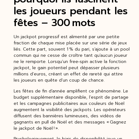
les joueurs pendant les
fêtes – 300 mots
Un jackpot progressif est alimenté par une petite
fraction de chaque mise placée sur une série de jeux
liés. Cette part, souvent 1 % du pari, s’ajoute à un pool
commun qui ne cesse de croître tant qu’aucun joueur
ne le remporte. Lorsqu’un free‑spin active la fonction
jackpot, le gain potentiel peut dépasser plusieurs
millions d’euros, créant un effet de rareté qui attire
les joueurs en quête d’un coup de chance.
Les fêtes de fin d’année amplifient ce phénomène. Le
budget supplémentaire disponible, l’esprit de partage
et les campagnes publicitaires aux couleurs de Noël
augmentent la visibilité des jackpots. Les opérateurs
diffusent des bannières lumineuses, des vidéos de
gagnants en pull de Noël et des messages « Gagnez
le jackpot de Noël ! ».
Psychologiquement, le biais de disponibilité joue un