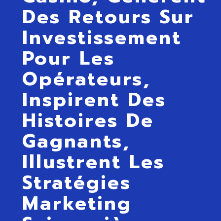
Des Retours Sur
Investissement
Pour Les
Opérateurs,
Inspirent Des
Histoires De
Gagnants,
Illustrent Les
Stratégies
Marketing