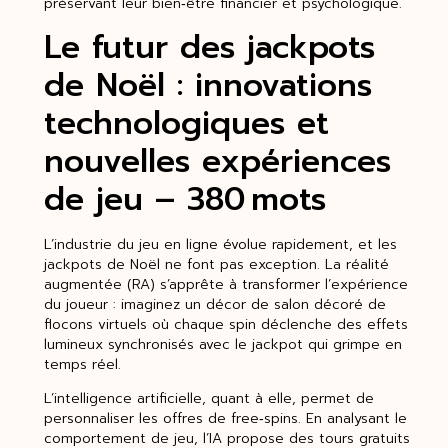
préservant leur bien‑être financier et psychologique.
Le futur des jackpots
de Noël : innovations
technologiques et
nouvelles expériences
de jeu – 380 mots
L’industrie du jeu en ligne évolue rapidement, et les
jackpots de Noël ne font pas exception. La réalité
augmentée (RA) s’apprête à transformer l’expérience
du joueur : imaginez un décor de salon décoré de
flocons virtuels où chaque spin déclenche des effets
lumineux synchronisés avec le jackpot qui grimpe en
temps réel.
L’intelligence artificielle, quant à elle, permet de
personnaliser les offres de free‑spins. En analysant le
comportement de jeu, l’IA propose des tours gratuits