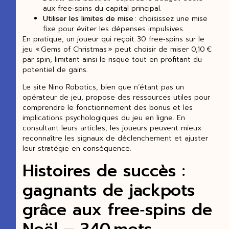
aux free‑spins du capital principal.
Utiliser les limites de mise
: choisissez une mise
fixe pour éviter les dépenses impulsives.
En pratique, un joueur qui reçoit 30 free‑spins sur le
jeu « Gems of Christmas » peut choisir de miser 0,10 €
par spin, limitant ainsi le risque tout en profitant du
potentiel de gains.
Le site Nino Robotics, bien que n’étant pas un
opérateur de jeu, propose des ressources utiles pour
comprendre le fonctionnement des bonus et les
implications psychologiques du jeu en ligne. En
consultant leurs articles, les joueurs peuvent mieux
reconnaître les signaux de déclenchement et ajuster
leur stratégie en conséquence.
Histoires de succès :
gagnants de jackpots
grâce aux free‑spins de