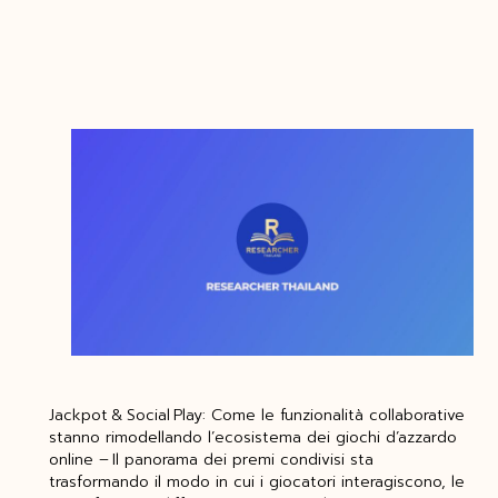
Jackpot & Social Play: Come le funzionalità collaborative
stanno rimodellando l’ecosistema dei giochi d’azzardo
online – Il panorama dei premi condivisi sta
trasformando il modo in cui i giocatori interagiscono, le