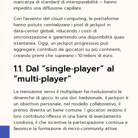
mancanza di standard di interoperabilità — hanno
impedito una diffusione capillare.
Con l’avvento del cloud computing, le piattaforme
hanno potuto centralizzare i pool di jackpot in
data‑center globali, riducendo i costi di
sincronizzazione e garantendo una disponibilità quasi
istantanea. Oggi, un jackpot progressivo può
aggregare contributi da giocatori su più continenti,
creando premi che superano i 10 milioni di euro.
1.1. Dal “single‑player” al
“multi‑player”
La transizione verso il multiplayer ha rivoluzionato le
dinamiche di gioco. In una slot tradizionale, il jackpot è
un obiettivo personale; nel modello collaborativo, il
premio diventa un bene comune. I giocatori vedono il
loro contributo riflesso in una barra di avanzamento
condivisa, il che incentiva la partecipazione continua e
favorisce la formazione di micro‑community attive.