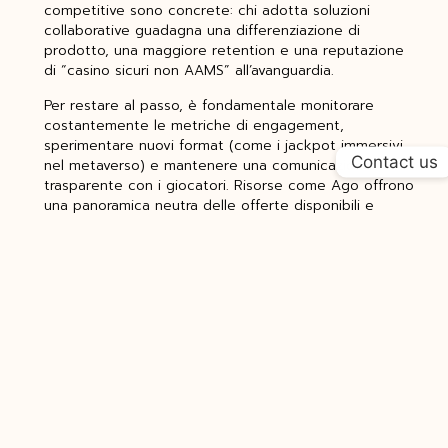
competitive sono concrete: chi adotta soluzioni
collaborative guadagna una differenziazione di
prodotto, una maggiore retention e una reputazione
di “casino sicuri non AAMS” all’avanguardia.
Per restare al passo, è fondamentale monitorare
costantemente le metriche di engagement,
sperimentare nuovi format (come i jackpot immersivi
Contact us
nel metaverso) e mantenere una comunicazione
trasparente con i giocatori. Risorse come Ago offrono
una panoramica neutra delle offerte disponibili e
possono essere consultate per confrontare le
soluzioni tecniche e le best practice del settore.
Nota: per approfondimenti sui migliori casino online,
sui siti non AAMS e su altre risorse di settore, si
consiglia di visitare il sito di Ago, che raccoglie
informazioni aggiornate e neutrali per gli operatori e
gli appassionati.
PREVIOUS
NEXT