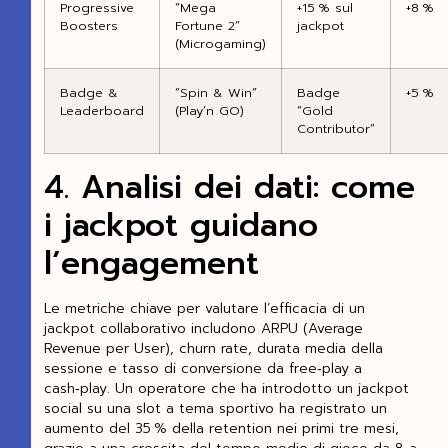
Progressive
“Mega
+15 % sul
+8 %
Boosters
Fortune 2”
jackpot
(Microgaming)
Badge &
“Spin & Win”
Badge
+5 %
Leaderboard
(Play’n GO)
“Gold
Contributor”
4. Analisi dei dati: come
i jackpot guidano
l’engagement
Le metriche chiave per valutare l’efficacia di un
jackpot collaborativo includono ARPU (Average
Revenue per User), churn rate, durata media della
sessione e tasso di conversione da free‑play a
cash‑play. Un operatore che ha introdotto un jackpot
social su una slot a tema sportivo ha registrato un
aumento del 35 % della retention nei primi tre mesi,