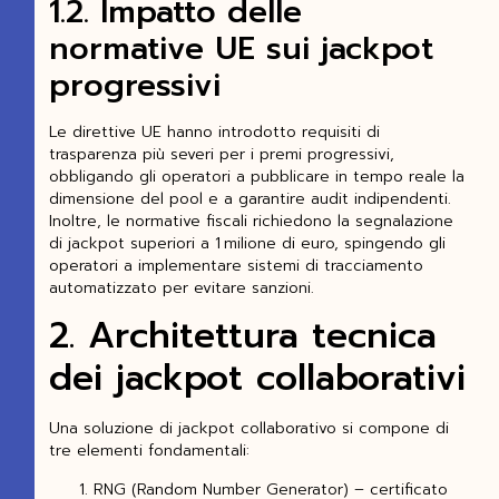
1.2. Impatto delle
normative UE sui jackpot
progressivi
Le direttive UE hanno introdotto requisiti di
trasparenza più severi per i premi progressivi,
obbligando gli operatori a pubblicare in tempo reale la
dimensione del pool e a garantire audit indipendenti.
Inoltre, le normative fiscali richiedono la segnalazione
di jackpot superiori a 1 milione di euro, spingendo gli
operatori a implementare sistemi di tracciamento
automatizzato per evitare sanzioni.
2. Architettura tecnica
dei jackpot collaborativi
Una soluzione di jackpot collaborativo si compone di
tre elementi fondamentali:
RNG (Random Number Generator) – certificato