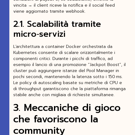
vincita → il client riceve la notifica e il social feed
viene aggiornato tramite webhook.
2.1. Scalabilità tramite
micro‑servizi
L’architettura a container Docker orchestrata da
Kubernetes consente di scalare orizzontalmente i
componenti critici. Durante i picchi di traffico, ad
esempio il lancio di una promozione “Jackpot Boost”, il
cluster può aggiungere istanze del Pool Manager in
pochi secondi, mantenendo la latenza sotto i 150 ms.
Le policy di autoscaling basate su metriche di CPU e
di throughput garantiscono che la piattaforma rimanga
stabile anche con migliaia di richieste simultanee.
3. Meccaniche di gioco
che favoriscono la
community