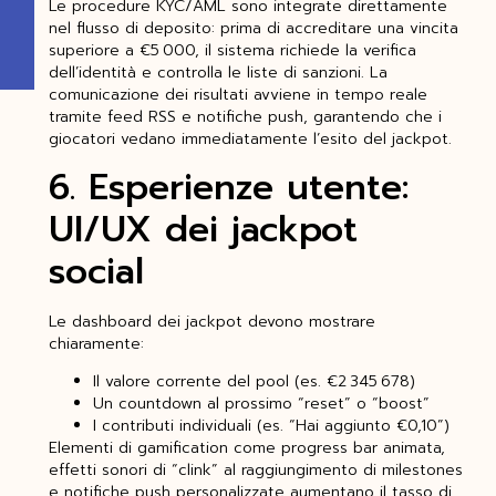
Le procedure KYC/AML sono integrate direttamente
nel flusso di deposito: prima di accreditare una vincita
superiore a €5 000, il sistema richiede la verifica
dell’identità e controlla le liste di sanzioni. La
comunicazione dei risultati avviene in tempo reale
tramite feed RSS e notifiche push, garantendo che i
giocatori vedano immediatamente l’esito del jackpot.
6. Esperienze utente:
UI/UX dei jackpot
social
Le dashboard dei jackpot devono mostrare
chiaramente:
Il valore corrente del pool (es. €2 345 678)
Un countdown al prossimo “reset” o “boost”
I contributi individuali (es. “Hai aggiunto €0,10”)
Elementi di gamification come progress bar animata,
effetti sonori di “clink” al raggiungimento di milestones
e notifiche push personalizzate aumentano il tasso di